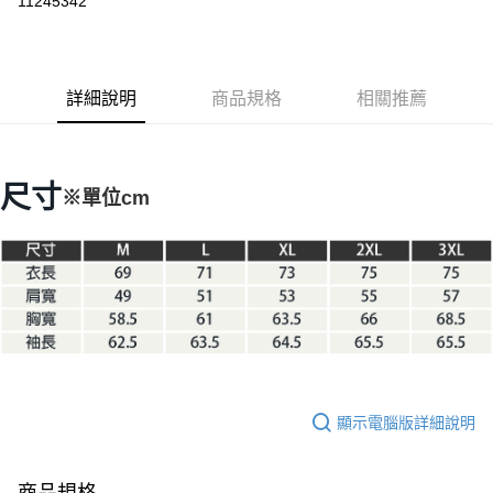
11245342
3 期 0 利率 每期
NT$1,830
21家銀行
6 期 0 利率 每期
NT$915
21家銀行
合作金庫商業銀行
第一商業銀行
華南商業銀行
彰化商業銀行
合作金庫商業銀行
第一商業銀行
LINE Pay
詳細說明
商品規格
相關推薦
上海商業儲蓄銀行
台北富邦商業銀行
華南商業銀行
彰化商業銀行
國泰世華商業銀行
兆豐國際商業銀行
Apple Pay
上海商業儲蓄銀行
台北富邦商業銀行
臺灣中小企業銀行
台中商業銀行
國泰世華商業銀行
兆豐國際商業銀行
匯豐（台灣）商業銀行
華泰商業銀行
Google Pay
臺灣中小企業銀行
台中商業銀行
尺寸
※單位cm
聯邦商業銀行
遠東國際商業銀行
匯豐（台灣）商業銀行
華泰商業銀行
AFTEE先享後付
元大商業銀行
永豐商業銀行
聯邦商業銀行
遠東國際商業銀行
玉山商業銀行
星展（台灣）商業銀行
相關說明
元大商業銀行
永豐商業銀行
台新國際商業銀行
中國信託商業銀行
【關於「AFTEE先享後付」】
玉山商業銀行
星展（台灣）商業銀行
台灣樂天信用卡公司
AFTEE先享後付是「在收到商品之後才付款」的支付方式。 讓您購物簡單
台新國際商業銀行
中國信託商業銀行
運送方式
便利好安心！
台灣樂天信用卡公司
１．簡單：不需註冊會員、不需綁卡、不需儲值。
宅配
２．便利：只要手機號碼，簡訊認證，即可結帳。
每筆NT$100，滿NT$2,000(含以上)免運費
３．安心：先確認商品／服務後，再付款。
【「AFTEE先享後付」結帳流程】
顯示電腦版詳細說明
１．於結帳方式選擇「AFTEE先享後付」後，將跳轉至「AFTEE先享後付」
結帳頁面，進行簡訊認證並確認金額後，即可完成結帳。
２．訂單成立數日內，您將收到繳費通知簡訊。
３．收到繳費通知簡訊後14天內，點擊此簡訊中的連結，可透過四大超商／