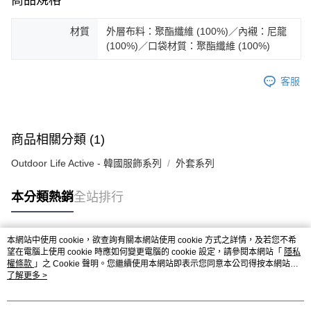
商品規格
ATM／網路銀行／等多元方式進行付款，方視為交易完成。
※ 請注意：結帳手續完成當下不需立刻繳費，但若您需要取消訂單，請聯絡
材質
外層布料：聚酯纖維 (100%)／內襯：尼龍
購買商品的店家。未經商家同意取消之訂單仍視為有效，需透過AFTEE先享
(100%)／口袋材質：聚酯纖維 (100%)
後付繳納相關費用。
※ 交易是否成功請以「AFTEE先享後付 」之結帳頁面顯示為準，若有關於
是否繳費成功／繳費後需取消欲退款等相關疑問，請聯繫「AFTEE先享後付
客服
客戶支援中心」
https://netprotections.freshdesk.com/support/home
【注意事項】
１．透過由恩沛科技股份有限公司提供之「AFTEE先享後付」服務完成之交
易，需依本服務之必要範圍內提供個人資料，並將交易相關給付款項請求債
商品相關分類 (1)
權轉讓予恩沛科技股份有限公司。
２．關於個人資料處理事宜，請瀏覽以下網址：
Outdoor Life Active - 韓國服飾系列
外套系列
https://aftee.tw/terms/#terms3
３．未成年的使用者請事先徵得法定代理人或監護人之同意方可使用
本分類熱銷
全站排行
「AFTEE先享後付」，若未經同意申辦者引起之損失，本公司不負相關責
任。
４．使用「AFTEE先享後付」時，將依據個別帳號之用戶狀況，依本公司即
時審查核予不同之上限額度；若仍有額度不足之情形，本公司將視審查結果
本網站中使用 cookie，欲查詢有關本網站使用 cookie 方式之詳情，及若您不希
請求用戶進行身份認證。
熱門標籤
望在電腦上使用 cookie 時應如何變更電腦的 cookie 設定，請參閱本網站「
隱私
５．嚴禁一人註冊多個帳號或使用他人資訊註冊。若發現惡意使用之情形，
權條款
」之 Cookie 聲明。您繼續使用本網站即表示您同意本公司得按本網站使
恩沛科技股份有限公司將有權停止該用戶之使用額度並採取法律行動。
用條款之 Cookie 聲明使用 cookie。
了解更多 >