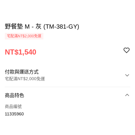
野餐墊 M - 灰 (TM-381-GY)
宅配滿NT$2,000免運
NT$1,540
付款與運送方式
宅配滿NT$2,000免運
付款方式
商品特色
信用卡一次付款
商品編號
信用卡分期付款
11335960
3 期 0 利率 每期
NT$513
21家銀行
6 期 0 利率 每期
NT$256
21家銀行
合作金庫商業銀行
第一商業銀行