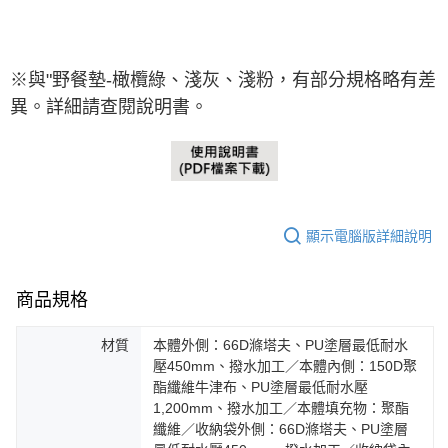
※與"野餐墊-
橄欖綠、淺
灰、淺粉
，有
部分規格略有差
異。詳細請查閱說明書。
顯示電腦版詳細說明
商品規格
材質
本體外側：66D滌塔夫、PU塗層最低耐水
壓450mm、撥水加工／本體內側：150D聚
酯纖維牛津布、PU塗層最低耐水壓
1,200mm、撥水加工／本體填充物：聚酯
纖維／收納袋外側：66D滌塔夫、PU塗層