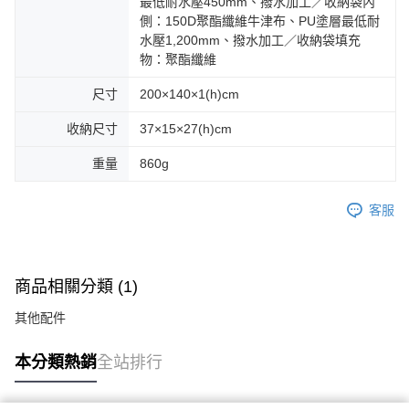
最低耐水壓450mm、撥水加工／收納袋內
側：150D聚酯纖維牛津布、PU塗層最低耐
水壓1,200mm、撥水加工／收納袋填充
物：聚酯纖維
尺寸
200×140×1(h)cm
收納尺寸
37×15×27(h)cm
重量
860g
客服
商品相關分類 (1)
其他配件
本分類熱銷
全站排行