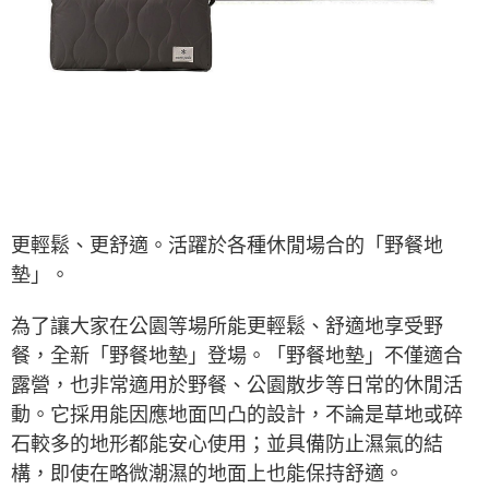
※ 交易是否成功請以「AFTEE先享後付 」之結帳頁面顯示為準，若有關於
是否繳費成功／繳費後需取消欲退款等相關疑問，請聯繫「AFTEE先享後付
客戶支援中心」
https://netprotections.freshdesk.com/support/home
【注意事項】
１．透過由恩沛科技股份有限公司提供之「AFTEE先享後付」服務完成之交
易，需依本服務之必要範圍內提供個人資料，並將交易相關給付款項請求債
權轉讓予恩沛科技股份有限公司。
２．關於個人資料處理事宜，請瀏覽以下網址：
https://aftee.tw/terms/#terms3
３．未成年的使用者請事先徵得法定代理人或監護人之同意方可使用
「AFTEE先享後付」，若未經同意申辦者引起之損失，本公司不負相關責
更輕鬆、更舒適。活躍於各種休閒場合的「野餐地
任。
４．使用「AFTEE先享後付」時，將依據個別帳號之用戶狀況，依本公司即
墊」。
時審查核予不同之上限額度；若仍有額度不足之情形，本公司將視審查結果
請求用戶進行身份認證。
為了讓大家在公園等場所能更輕鬆、舒適地享受野
５．嚴禁一人註冊多個帳號或使用他人資訊註冊。若發現惡意使用之情形，
恩沛科技股份有限公司將有權停止該用戶之使用額度並採取法律行動。
餐，全新「野餐地墊」登場。「野餐地墊」不僅適合
露營，也非常適用於野餐、公園散步等日常的休閒活
動。它採用能因應地面凹凸的設計，不論是草地或碎
石較多的地形都能安心使用；並具備防止濕氣的結
構，即使在略微潮濕的地面上也能保持舒適。