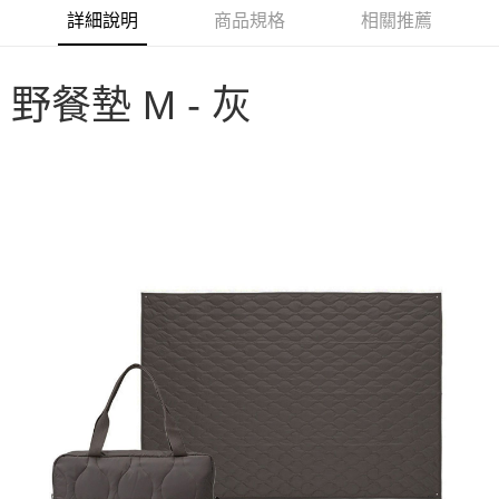
華南商業銀行
彰化商業銀行
合作金庫商業銀行
第一商業銀行
LINE Pay
詳細說明
商品規格
相關推薦
上海商業儲蓄銀行
台北富邦商業銀行
華南商業銀行
彰化商業銀行
國泰世華商業銀行
兆豐國際商業銀行
Apple Pay
上海商業儲蓄銀行
台北富邦商業銀行
臺灣中小企業銀行
台中商業銀行
國泰世華商業銀行
兆豐國際商業銀行
野餐墊 M - 灰
匯豐（台灣）商業銀行
華泰商業銀行
Google Pay
臺灣中小企業銀行
台中商業銀行
聯邦商業銀行
遠東國際商業銀行
匯豐（台灣）商業銀行
華泰商業銀行
AFTEE先享後付
元大商業銀行
永豐商業銀行
聯邦商業銀行
遠東國際商業銀行
玉山商業銀行
星展（台灣）商業銀行
相關說明
元大商業銀行
永豐商業銀行
台新國際商業銀行
中國信託商業銀行
【關於「AFTEE先享後付」】
玉山商業銀行
星展（台灣）商業銀行
台灣樂天信用卡公司
AFTEE先享後付是「在收到商品之後才付款」的支付方式。 讓您購物簡單
台新國際商業銀行
中國信託商業銀行
運送方式
便利好安心！
台灣樂天信用卡公司
１．簡單：不需註冊會員、不需綁卡、不需儲值。
宅配
２．便利：只要手機號碼，簡訊認證，即可結帳。
每筆NT$100，滿NT$2,000(含以上)免運費
３．安心：先確認商品／服務後，再付款。
【「AFTEE先享後付」結帳流程】
１．於結帳方式選擇「AFTEE先享後付」後，將跳轉至「AFTEE先享後付」
結帳頁面，進行簡訊認證並確認金額後，即可完成結帳。
２．訂單成立數日內，您將收到繳費通知簡訊。
３．收到繳費通知簡訊後14天內，點擊此簡訊中的連結，可透過四大超商／
ATM／網路銀行／等多元方式進行付款，方視為交易完成。
※ 請注意：結帳手續完成當下不需立刻繳費，但若您需要取消訂單，請聯絡
購買商品的店家。未經商家同意取消之訂單仍視為有效，需透過AFTEE先享
後付繳納相關費用。