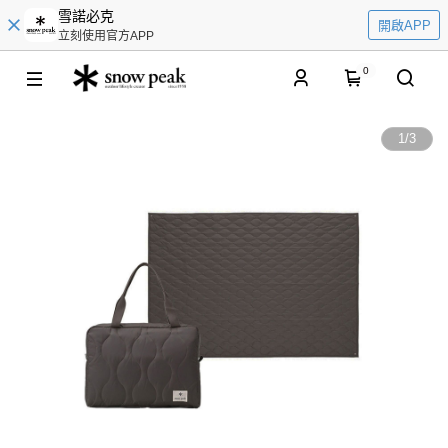
雪諾必克
開啟APP
立刻使用官方APP
0
1
/
3