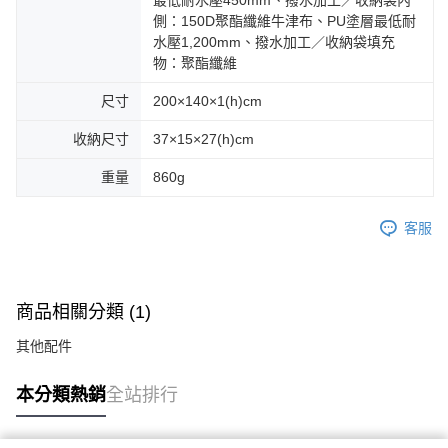
最低耐水壓450mm、撥水加工／收納袋內
側：150D聚酯纖維牛津布、PU塗層最低耐
水壓1,200mm、撥水加工／收納袋填充
物：聚酯纖維
尺寸
200×140×1(h)cm
收納尺寸
37×15×27(h)cm
重量
860g
客服
商品相關分類 (1)
其他配件
本分類熱銷
全站排行