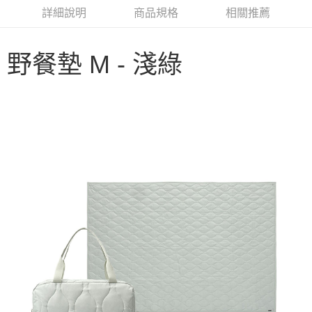
華南商業銀行
彰化商業銀行
合作金庫商業銀行
第一商業銀行
LINE Pay
詳細說明
商品規格
相關推薦
上海商業儲蓄銀行
台北富邦商業銀行
華南商業銀行
彰化商業銀行
國泰世華商業銀行
兆豐國際商業銀行
Apple Pay
上海商業儲蓄銀行
台北富邦商業銀行
臺灣中小企業銀行
台中商業銀行
國泰世華商業銀行
兆豐國際商業銀行
野餐墊 M - 淺綠
匯豐（台灣）商業銀行
華泰商業銀行
Google Pay
臺灣中小企業銀行
台中商業銀行
聯邦商業銀行
遠東國際商業銀行
匯豐（台灣）商業銀行
華泰商業銀行
AFTEE先享後付
元大商業銀行
永豐商業銀行
聯邦商業銀行
遠東國際商業銀行
玉山商業銀行
星展（台灣）商業銀行
相關說明
元大商業銀行
永豐商業銀行
台新國際商業銀行
中國信託商業銀行
【關於「AFTEE先享後付」】
玉山商業銀行
星展（台灣）商業銀行
台灣樂天信用卡公司
AFTEE先享後付是「在收到商品之後才付款」的支付方式。 讓您購物簡單
台新國際商業銀行
中國信託商業銀行
運送方式
便利好安心！
台灣樂天信用卡公司
１．簡單：不需註冊會員、不需綁卡、不需儲值。
宅配
２．便利：只要手機號碼，簡訊認證，即可結帳。
每筆NT$100，滿NT$2,000(含以上)免運費
３．安心：先確認商品／服務後，再付款。
【「AFTEE先享後付」結帳流程】
１．於結帳方式選擇「AFTEE先享後付」後，將跳轉至「AFTEE先享後付」
結帳頁面，進行簡訊認證並確認金額後，即可完成結帳。
２．訂單成立數日內，您將收到繳費通知簡訊。
３．收到繳費通知簡訊後14天內，點擊此簡訊中的連結，可透過四大超商／
ATM／網路銀行／等多元方式進行付款，方視為交易完成。
※ 請注意：結帳手續完成當下不需立刻繳費，但若您需要取消訂單，請聯絡
購買商品的店家。未經商家同意取消之訂單仍視為有效，需透過AFTEE先享
後付繳納相關費用。