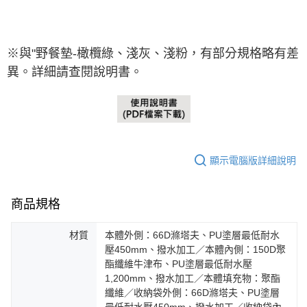
※與"野餐墊-
橄欖綠、淺
灰、淺粉
，有
部分規格略有差
異。詳細請查閱說明書。
顯示電腦版詳細說明
商品規格
材質
本體外側：66D滌塔夫、PU塗層最低耐水
壓450mm、撥水加工／本體內側：150D聚
酯纖維牛津布、PU塗層最低耐水壓
1,200mm、撥水加工／本體填充物：聚酯
纖維／收納袋外側：66D滌塔夫、PU塗層