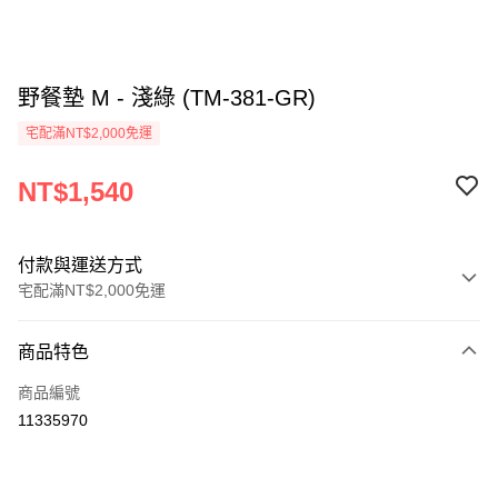
野餐墊 M - 淺綠 (TM-381-GR)
宅配滿NT$2,000免運
NT$1,540
付款與運送方式
宅配滿NT$2,000免運
付款方式
商品特色
信用卡一次付款
商品編號
信用卡分期付款
11335970
3 期 0 利率 每期
NT$513
21家銀行
6 期 0 利率 每期
NT$256
21家銀行
合作金庫商業銀行
第一商業銀行