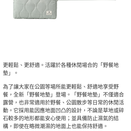
※ 交易是否成功請以「AFTEE先享後付 」之結帳頁面顯示為準，若有關於
是否繳費成功／繳費後需取消欲退款等相關疑問，請聯繫「AFTEE先享後付
客戶支援中心」
https://netprotections.freshdesk.com/support/home
【注意事項】
１．透過由恩沛科技股份有限公司提供之「AFTEE先享後付」服務完成之交
易，需依本服務之必要範圍內提供個人資料，並將交易相關給付款項請求債
權轉讓予恩沛科技股份有限公司。
２．關於個人資料處理事宜，請瀏覽以下網址：
https://aftee.tw/terms/#terms3
３．未成年的使用者請事先徵得法定代理人或監護人之同意方可使用
「AFTEE先享後付」，若未經同意申辦者引起之損失，本公司不負相關責
更輕鬆、更舒適。活躍於各種休閒場合的「野餐地
任。
墊」。
４．使用「AFTEE先享後付」時，將依據個別帳號之用戶狀況，依本公司即
時審查核予不同之上限額度；若仍有額度不足之情形，本公司將視審查結果
請求用戶進行身份認證。
為了讓大家在公園等場所能更輕鬆、舒適地享受野
５．嚴禁一人註冊多個帳號或使用他人資訊註冊。若發現惡意使用之情形，
恩沛科技股份有限公司將有權停止該用戶之使用額度並採取法律行動。
餐，全新「野餐地墊」登場。「野餐地墊」不僅適合
露營，也非常適用於野餐、公園散步等日常的休閒活
動。它採用能因應地面凹凸的設計，不論是草地或碎
石較多的地形都能安心使用；並具備防止濕氣的結
構，即使在略微潮濕的地面上也能保持舒適。