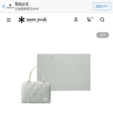
雪諾必克
開啟APP
立刻使用官方APP
0
1
/
3