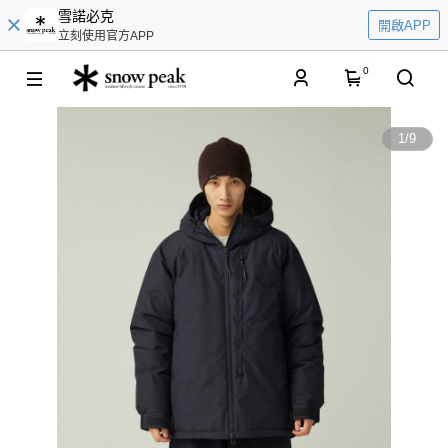
雪諾必克
開啟APP
立刻使用官方APP
0
1
/
9