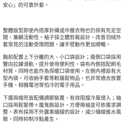
安心」的可靠外套。
整體版型即使內搭厚針織或中層衣物也仍保有充足空
間，兼顧活動性。袖子採立體剪裁設計，改善羽絨外
套常見的活動受限問題，讓手臂動作更加順暢。
胸前配置上下分離的大、小口袋設計；兩側口袋採用
雙向拉鍊滑軌，提升使用便利性，袋布內側搭配刷毛
材質，同時也能作為保暖口袋使用。左側內裡設有大
型內袋，可收納手套等較蓬鬆物品，也非常適合放置
手機、相機電池等怕冷的電子用品。
下擺與帽兜皆配備調節裝置，有效阻擋冷風侵入；袖
口採用鬆緊帶＋魔鬼氈設計，方便捲袖並可依需求調
整。表布採用不外露車縫線的設計，減少縫線進水風
險，同時抑制冷點產生。