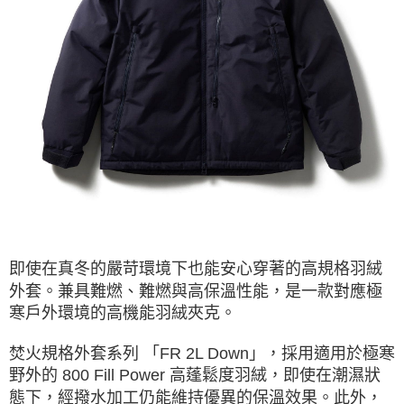
ATM／網路銀行／等多元方式進行付款，方視為交易完成。
※ 請注意：結帳手續完成當下不需立刻繳費，但若您需要取消訂單，請聯絡
購買商品的店家。未經商家同意取消之訂單仍視為有效，需透過AFTEE先享
後付繳納相關費用。
※ 交易是否成功請以「AFTEE先享後付 」之結帳頁面顯示為準，若有關於
是否繳費成功／繳費後需取消欲退款等相關疑問，請聯繫「AFTEE先享後付
客戶支援中心」
https://netprotections.freshdesk.com/support/home
【注意事項】
１．透過由恩沛科技股份有限公司提供之「AFTEE先享後付」服務完成之交
易，需依本服務之必要範圍內提供個人資料，並將交易相關給付款項請求債
權轉讓予恩沛科技股份有限公司。
２．關於個人資料處理事宜，請瀏覽以下網址：
https://aftee.tw/terms/#terms3
３．未成年的使用者請事先徵得法定代理人或監護人之同意方可使用
「AFTEE先享後付」，若未經同意申辦者引起之損失，本公司不負相關責
即使在真冬的嚴苛環境下也能安心穿著的高規格羽絨
任。
４．使用「AFTEE先享後付」時，將依據個別帳號之用戶狀況，依本公司即
外套。兼具難燃、難燃與高保溫性能，是一款對應極
時審查核予不同之上限額度；若仍有額度不足之情形，本公司將視審查結果
寒戶外環境的高機能羽絨夾克。
請求用戶進行身份認證。
５．嚴禁一人註冊多個帳號或使用他人資訊註冊。若發現惡意使用之情形，
焚火規格外套系列 「FR 2L Down」，採用適用於極寒
恩沛科技股份有限公司將有權停止該用戶之使用額度並採取法律行動。
野外的 800 Fill Power 高蓬鬆度羽絨，即使在潮濕狀
態下，經撥水加工仍能維持優異的保溫效果。此外，