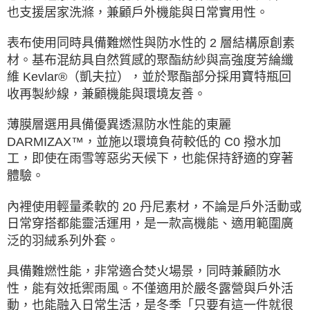
也支援居家洗滌，兼顧戶外機能與日常實用性。
表布使用同時具備難燃性與防水性的 2 層結構原創素
材。基布混紡具自然質感的聚酯紡紗與高強度芳綸纖
維 Kevlar®（凱夫拉），並於聚酯部分採用寶特瓶回
收再製紗線，兼顧機能與環境友善。
薄膜層選用具備優異透濕防水性能的東麗
DARMIZAX™，並施以環境負荷較低的 C0 撥水加
工，即使在雨雪等惡劣天候下，也能保持舒適的穿著
體驗。
內裡使用輕量柔軟的 20 丹尼素材，不論是戶外活動或
日常穿搭都能靈活運用，是一款高機能、適用範圍廣
泛的羽絨系列外套。
具備難燃性能，非常適合焚火場景，同時兼顧防水
性，能有效抵禦雨風。不僅適用於嚴冬露營與戶外活
動，也能融入日常生活，是冬季「只要有這一件就很