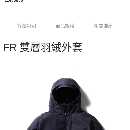
11483836
3 期 0 利率 每期
NT$4,466
21家銀行
6 期 0 利率 每期
NT$2,233
21家銀行
合作金庫商業銀行
第一商業銀行
華南商業銀行
彰化商業銀行
合作金庫商業銀行
第一商業銀行
LINE Pay
詳細說明
商品規格
相關推薦
上海商業儲蓄銀行
台北富邦商業銀行
華南商業銀行
彰化商業銀行
國泰世華商業銀行
兆豐國際商業銀行
Apple Pay
上海商業儲蓄銀行
台北富邦商業銀行
臺灣中小企業銀行
台中商業銀行
國泰世華商業銀行
兆豐國際商業銀行
FR 雙層羽絨外套
匯豐（台灣）商業銀行
華泰商業銀行
Google Pay
臺灣中小企業銀行
台中商業銀行
聯邦商業銀行
遠東國際商業銀行
匯豐（台灣）商業銀行
華泰商業銀行
AFTEE先享後付
元大商業銀行
永豐商業銀行
聯邦商業銀行
遠東國際商業銀行
玉山商業銀行
星展（台灣）商業銀行
相關說明
元大商業銀行
永豐商業銀行
台新國際商業銀行
中國信託商業銀行
【關於「AFTEE先享後付」】
玉山商業銀行
星展（台灣）商業銀行
台灣樂天信用卡公司
AFTEE先享後付是「在收到商品之後才付款」的支付方式。 讓您購物簡單
台新國際商業銀行
中國信託商業銀行
運送方式
便利好安心！
台灣樂天信用卡公司
１．簡單：不需註冊會員、不需綁卡、不需儲值。
宅配
２．便利：只要手機號碼，簡訊認證，即可結帳。
每筆NT$100，滿NT$2,000(含以上)免運費
３．安心：先確認商品／服務後，再付款。
【「AFTEE先享後付」結帳流程】
１．於結帳方式選擇「AFTEE先享後付」後，將跳轉至「AFTEE先享後付」
結帳頁面，進行簡訊認證並確認金額後，即可完成結帳。
２．訂單成立數日內，您將收到繳費通知簡訊。
３．收到繳費通知簡訊後14天內，點擊此簡訊中的連結，可透過四大超商／