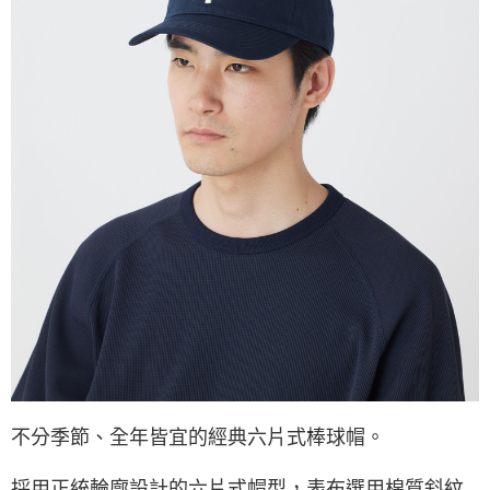
３．收到繳費通知簡訊後14天內，點擊此簡訊中的連結，可透過四大超商／
ATM／網路銀行／等多元方式進行付款，方視為交易完成。
※ 請注意：結帳手續完成當下不需立刻繳費，但若您需要取消訂單，請聯絡
購買商品的店家。未經商家同意取消之訂單仍視為有效，需透過AFTEE先享
後付繳納相關費用。
※ 交易是否成功請以「AFTEE先享後付 」之結帳頁面顯示為準，若有關於
是否繳費成功／繳費後需取消欲退款等相關疑問，請聯繫「AFTEE先享後付
客戶支援中心」
https://netprotections.freshdesk.com/support/home
【注意事項】
１．透過由恩沛科技股份有限公司提供之「AFTEE先享後付」服務完成之交
易，需依本服務之必要範圍內提供個人資料，並將交易相關給付款項請求債
權轉讓予恩沛科技股份有限公司。
２．關於個人資料處理事宜，請瀏覽以下網址：
https://aftee.tw/terms/#terms3
３．未成年的使用者請事先徵得法定代理人或監護人之同意方可使用
「AFTEE先享後付」，若未經同意申辦者引起之損失，本公司不負相關責
任。
４．使用「AFTEE先享後付」時，將依據個別帳號之用戶狀況，依本公司即
時審查核予不同之上限額度；若仍有額度不足之情形，本公司將視審查結果
請求用戶進行身份認證。
５．嚴禁一人註冊多個帳號或使用他人資訊註冊。若發現惡意使用之情形，
不分季節、全年皆宜的經典六片式棒球帽。
恩沛科技股份有限公司將有權停止該用戶之使用額度並採取法律行動。
採用正統輪廓設計的六片式帽型，表布選用棉質斜紋