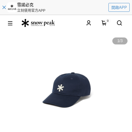
雪諾必克
開啟APP
立刻使用官方APP
0
1
/
3