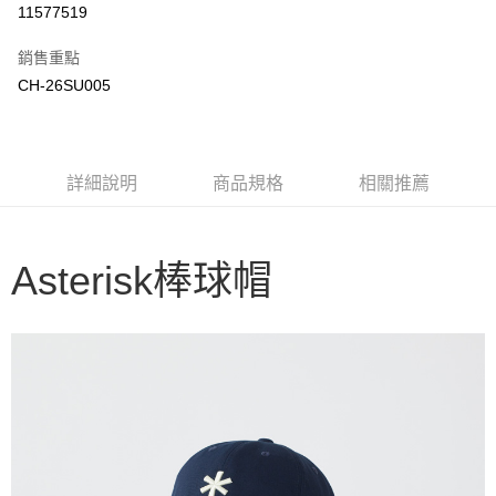
11577519
3 期 0 利率 每期
NT$450
21家銀行
銷售重點
6 期 0 利率 每期
NT$225
21家銀行
合作金庫商業銀行
第一商業銀行
CH-26SU005
華南商業銀行
彰化商業銀行
合作金庫商業銀行
第一商業銀行
LINE Pay
上海商業儲蓄銀行
台北富邦商業銀行
華南商業銀行
彰化商業銀行
國泰世華商業銀行
兆豐國際商業銀行
Apple Pay
上海商業儲蓄銀行
台北富邦商業銀行
臺灣中小企業銀行
台中商業銀行
國泰世華商業銀行
兆豐國際商業銀行
詳細說明
商品規格
相關推薦
匯豐（台灣）商業銀行
華泰商業銀行
Google Pay
臺灣中小企業銀行
台中商業銀行
聯邦商業銀行
遠東國際商業銀行
匯豐（台灣）商業銀行
華泰商業銀行
AFTEE先享後付
元大商業銀行
永豐商業銀行
聯邦商業銀行
遠東國際商業銀行
玉山商業銀行
星展（台灣）商業銀行
相關說明
元大商業銀行
永豐商業銀行
Asterisk棒球帽
台新國際商業銀行
中國信託商業銀行
【關於「AFTEE先享後付」】
玉山商業銀行
星展（台灣）商業銀行
台灣樂天信用卡公司
AFTEE先享後付是「在收到商品之後才付款」的支付方式。 讓您購物簡單
台新國際商業銀行
中國信託商業銀行
運送方式
便利好安心！
台灣樂天信用卡公司
１．簡單：不需註冊會員、不需綁卡、不需儲值。
宅配
２．便利：只要手機號碼，簡訊認證，即可結帳。
每筆NT$100，滿NT$2,000(含以上)免運費
３．安心：先確認商品／服務後，再付款。
【「AFTEE先享後付」結帳流程】
１．於結帳方式選擇「AFTEE先享後付」後，將跳轉至「AFTEE先享後付」
結帳頁面，進行簡訊認證並確認金額後，即可完成結帳。
２．訂單成立數日內，您將收到繳費通知簡訊。