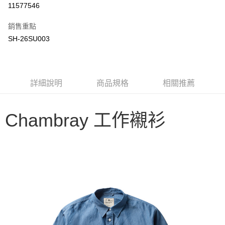
11577546
3 期 0 利率 每期
NT$1,563
21家銀行
銷售重點
6 期 0 利率 每期
NT$781
21家銀行
合作金庫商業銀行
第一商業銀行
SH-26SU003
華南商業銀行
彰化商業銀行
合作金庫商業銀行
第一商業銀行
LINE Pay
上海商業儲蓄銀行
台北富邦商業銀行
華南商業銀行
彰化商業銀行
國泰世華商業銀行
兆豐國際商業銀行
Apple Pay
上海商業儲蓄銀行
台北富邦商業銀行
臺灣中小企業銀行
台中商業銀行
國泰世華商業銀行
兆豐國際商業銀行
詳細說明
商品規格
相關推薦
匯豐（台灣）商業銀行
華泰商業銀行
Google Pay
臺灣中小企業銀行
台中商業銀行
聯邦商業銀行
遠東國際商業銀行
匯豐（台灣）商業銀行
華泰商業銀行
AFTEE先享後付
元大商業銀行
永豐商業銀行
聯邦商業銀行
遠東國際商業銀行
Chambray 工作襯衫
玉山商業銀行
星展（台灣）商業銀行
相關說明
元大商業銀行
永豐商業銀行
台新國際商業銀行
中國信託商業銀行
【關於「AFTEE先享後付」】
玉山商業銀行
星展（台灣）商業銀行
台灣樂天信用卡公司
AFTEE先享後付是「在收到商品之後才付款」的支付方式。 讓您購物簡單
台新國際商業銀行
中國信託商業銀行
運送方式
便利好安心！
台灣樂天信用卡公司
１．簡單：不需註冊會員、不需綁卡、不需儲值。
宅配
２．便利：只要手機號碼，簡訊認證，即可結帳。
每筆NT$100，滿NT$2,000(含以上)免運費
３．安心：先確認商品／服務後，再付款。
【「AFTEE先享後付」結帳流程】
１．於結帳方式選擇「AFTEE先享後付」後，將跳轉至「AFTEE先享後付」
結帳頁面，進行簡訊認證並確認金額後，即可完成結帳。
２．訂單成立數日內，您將收到繳費通知簡訊。