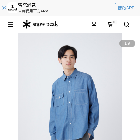
雪諾必克
開啟APP
立刻使用官方APP
0
1
/
9