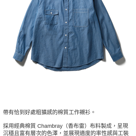
３．收到繳費通知簡訊後14天內，點擊此簡訊中的連結，可透過四大超商／
ATM／網路銀行／等多元方式進行付款，方視為交易完成。
※ 請注意：結帳手續完成當下不需立刻繳費，但若您需要取消訂單，請聯絡
購買商品的店家。未經商家同意取消之訂單仍視為有效，需透過AFTEE先享
後付繳納相關費用。
※ 交易是否成功請以「AFTEE先享後付 」之結帳頁面顯示為準，若有關於
是否繳費成功／繳費後需取消欲退款等相關疑問，請聯繫「AFTEE先享後付
客戶支援中心」
https://netprotections.freshdesk.com/support/home
【注意事項】
１．透過由恩沛科技股份有限公司提供之「AFTEE先享後付」服務完成之交
易，需依本服務之必要範圍內提供個人資料，並將交易相關給付款項請求債
權轉讓予恩沛科技股份有限公司。
２．關於個人資料處理事宜，請瀏覽以下網址：
https://aftee.tw/terms/#terms3
３．未成年的使用者請事先徵得法定代理人或監護人之同意方可使用
「AFTEE先享後付」，若未經同意申辦者引起之損失，本公司不負相關責
任。
４．使用「AFTEE先享後付」時，將依據個別帳號之用戶狀況，依本公司即
時審查核予不同之上限額度；若仍有額度不足之情形，本公司將視審查結果
請求用戶進行身份認證。
帶有恰到好處粗獷感的棉質工作襯衫。
５．嚴禁一人註冊多個帳號或使用他人資訊註冊。若發現惡意使用之情形，
恩沛科技股份有限公司將有權停止該用戶之使用額度並採取法律行動。
採用經典棉質 Chambray（香布雷）布料製成，呈現
沉穩且富有層次的色澤，並展現適度的率性感與工裝