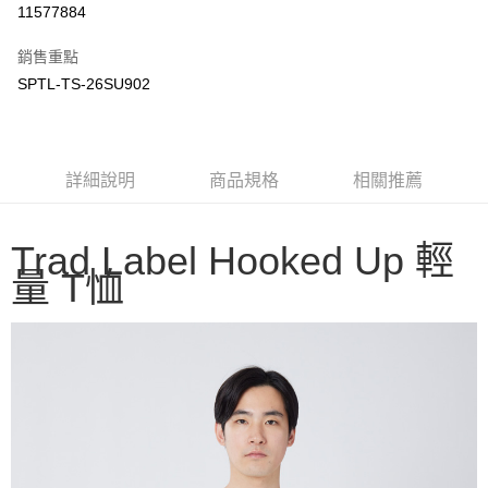
11577884
3 期 0 利率 每期
NT$516
21家銀行
銷售重點
6 期 0 利率 每期
NT$258
21家銀行
合作金庫商業銀行
第一商業銀行
SPTL-TS-26SU902
華南商業銀行
彰化商業銀行
合作金庫商業銀行
第一商業銀行
LINE Pay
上海商業儲蓄銀行
台北富邦商業銀行
華南商業銀行
彰化商業銀行
國泰世華商業銀行
兆豐國際商業銀行
Apple Pay
上海商業儲蓄銀行
台北富邦商業銀行
臺灣中小企業銀行
台中商業銀行
國泰世華商業銀行
兆豐國際商業銀行
詳細說明
商品規格
相關推薦
匯豐（台灣）商業銀行
華泰商業銀行
Google Pay
臺灣中小企業銀行
台中商業銀行
聯邦商業銀行
遠東國際商業銀行
匯豐（台灣）商業銀行
華泰商業銀行
AFTEE先享後付
元大商業銀行
永豐商業銀行
聯邦商業銀行
遠東國際商業銀行
Trad Label Hooked Up 輕
玉山商業銀行
星展（台灣）商業銀行
相關說明
元大商業銀行
永豐商業銀行
量 T恤
台新國際商業銀行
中國信託商業銀行
【關於「AFTEE先享後付」】
玉山商業銀行
星展（台灣）商業銀行
台灣樂天信用卡公司
AFTEE先享後付是「在收到商品之後才付款」的支付方式。 讓您購物簡單
台新國際商業銀行
中國信託商業銀行
運送方式
便利好安心！
台灣樂天信用卡公司
１．簡單：不需註冊會員、不需綁卡、不需儲值。
宅配
２．便利：只要手機號碼，簡訊認證，即可結帳。
每筆NT$100，滿NT$2,000(含以上)免運費
３．安心：先確認商品／服務後，再付款。
【「AFTEE先享後付」結帳流程】
１．於結帳方式選擇「AFTEE先享後付」後，將跳轉至「AFTEE先享後付」
結帳頁面，進行簡訊認證並確認金額後，即可完成結帳。
２．訂單成立數日內，您將收到繳費通知簡訊。