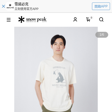
雪諾必克
開啟APP
立刻使用官方APP
0
1
/
6