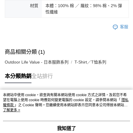
材質
本體：100% 棉 ／ 羅紋：98% 棉、2% 彈
性纖維
客服
商品相關分類 (1)
Outdoor Life Value - 日本服飾系列
T-Shirt／T恤系列
本分類熱銷
全站排行
本網站中使用 cookie，欲查詢有關本網站使用 cookie 方式之詳情，及若您不希
熱門標籤
望在電腦上使用 cookie 時應如何變更電腦的 cookie 設定，請參閱本網站「
隱私
權條款
」之 Cookie 聲明。您繼續使用本網站即表示您同意本公司得按本網站使
用條款之 Cookie 聲明使用 cookie。
了解更多 >
我知道了