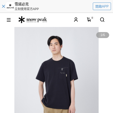
雪諾必克
開啟APP
立刻使用官方APP
0
1
/
6