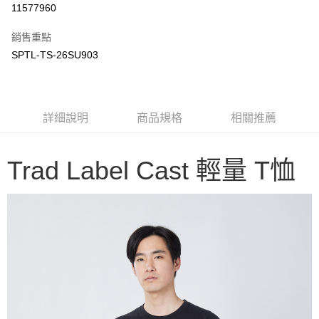
11577960
3 期 0 利率 每期
NT$516
21家銀行
銷售重點
6 期 0 利率 每期
NT$258
21家銀行
合作金庫商業銀行
第一商業銀行
SPTL-TS-26SU903
華南商業銀行
彰化商業銀行
合作金庫商業銀行
第一商業銀行
LINE Pay
上海商業儲蓄銀行
台北富邦商業銀行
華南商業銀行
彰化商業銀行
國泰世華商業銀行
兆豐國際商業銀行
Apple Pay
上海商業儲蓄銀行
台北富邦商業銀行
臺灣中小企業銀行
台中商業銀行
國泰世華商業銀行
兆豐國際商業銀行
詳細說明
商品規格
相關推薦
匯豐（台灣）商業銀行
華泰商業銀行
Google Pay
臺灣中小企業銀行
台中商業銀行
聯邦商業銀行
遠東國際商業銀行
匯豐（台灣）商業銀行
華泰商業銀行
AFTEE先享後付
元大商業銀行
永豐商業銀行
聯邦商業銀行
遠東國際商業銀行
Trad Label Cast 輕量 T恤
玉山商業銀行
星展（台灣）商業銀行
相關說明
元大商業銀行
永豐商業銀行
台新國際商業銀行
中國信託商業銀行
【關於「AFTEE先享後付」】
玉山商業銀行
星展（台灣）商業銀行
台灣樂天信用卡公司
AFTEE先享後付是「在收到商品之後才付款」的支付方式。 讓您購物簡單
台新國際商業銀行
中國信託商業銀行
運送方式
便利好安心！
台灣樂天信用卡公司
１．簡單：不需註冊會員、不需綁卡、不需儲值。
宅配
２．便利：只要手機號碼，簡訊認證，即可結帳。
每筆NT$100，滿NT$2,000(含以上)免運費
３．安心：先確認商品／服務後，再付款。
【「AFTEE先享後付」結帳流程】
１．於結帳方式選擇「AFTEE先享後付」後，將跳轉至「AFTEE先享後付」
結帳頁面，進行簡訊認證並確認金額後，即可完成結帳。
２．訂單成立數日內，您將收到繳費通知簡訊。