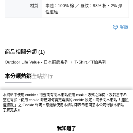
材質
本體：100% 棉 ／ 羅紋：98% 棉、2% 彈
性纖維
客服
商品相關分類 (1)
Outdoor Life Value - 日本服飾系列
T-Shirt／T恤系列
本分類熱銷
全站排行
本網站中使用 cookie，欲查詢有關本網站使用 cookie 方式之詳情，及若您不希
熱門標籤
望在電腦上使用 cookie 時應如何變更電腦的 cookie 設定，請參閱本網站「
隱私
權條款
」之 Cookie 聲明。您繼續使用本網站即表示您同意本公司得按本網站使
用條款之 Cookie 聲明使用 cookie。
了解更多 >
我知道了