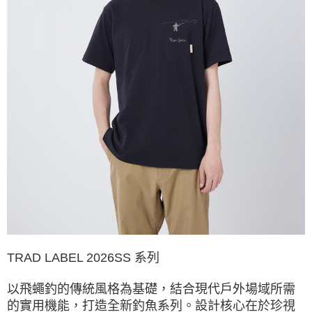
３．收到繳費通知簡訊後14天內，點擊此簡訊中的連結，可透過四大超商／
ATM／網路銀行／等多元方式進行付款，方視為交易完成。
※ 請注意：結帳手續完成當下不需立刻繳費，但若您需要取消訂單，請聯絡
購買商品的店家。未經商家同意取消之訂單仍視為有效，需透過AFTEE先享
後付繳納相關費用。
※ 交易是否成功請以「AFTEE先享後付 」之結帳頁面顯示為準，若有關於
是否繳費成功／繳費後需取消欲退款等相關疑問，請聯繫「AFTEE先享後付
客戶支援中心」
https://netprotections.freshdesk.com/support/home
【注意事項】
１．透過由恩沛科技股份有限公司提供之「AFTEE先享後付」服務完成之交
易，需依本服務之必要範圍內提供個人資料，並將交易相關給付款項請求債
權轉讓予恩沛科技股份有限公司。
２．關於個人資料處理事宜，請瀏覽以下網址：
https://aftee.tw/terms/#terms3
３．未成年的使用者請事先徵得法定代理人或監護人之同意方可使用
「AFTEE先享後付」，若未經同意申辦者引起之損失，本公司不負相關責
任。
４．使用「AFTEE先享後付」時，將依據個別帳號之用戶狀況，依本公司即
時審查核予不同之上限額度；若仍有額度不足之情形，本公司將視審查結果
請求用戶進行身份認證。
TRAD LABEL 2026SS 系列
５．嚴禁一人註冊多個帳號或使用他人資訊註冊。若發現惡意使用之情形，
恩沛科技股份有限公司將有權停止該用戶之使用額度並採取法律行動。
以飛蠅釣的傳統風格為基礎，結合現代戶外場域所需
的實用機能，打造全新釣魚系列。設計核心在於珍視