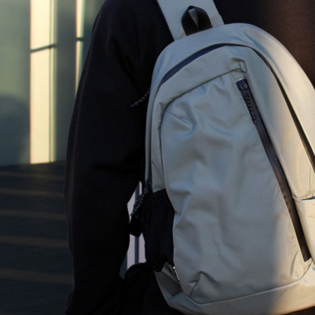
https://aft
３．未成
「AFTE
任。
４．使用「
即時審查
結果請求
５．嚴禁
形，恩沛
動。