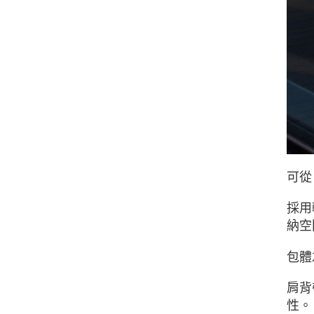
可從
採用
納空
包體
肩背
性。