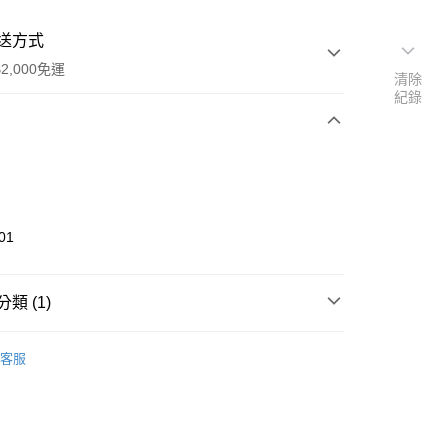
送方式
2,000免運
清除
紀錄
次付款
期付款
0 利率 每期
NT$1,316
21家銀行
01
0 利率 每期
NT$658
21家銀行
庫商業銀行
第一商業銀行
業銀行
彰化商業銀行
庫商業銀行
第一商業銀行
業儲蓄銀行
台北富邦商業銀行
類 (1)
業銀行
彰化商業銀行
華商業銀行
兆豐國際商業銀行
業儲蓄銀行
台北富邦商業銀行
Life Value - 日本服飾系列
Backpack／背包系列
小企業銀行
台中商業銀行
華商業銀行
兆豐國際商業銀行
客服
台灣）商業銀行
華泰商業銀行
y
小企業銀行
台中商業銀行
業銀行
遠東國際商業銀行
台灣）商業銀行
華泰商業銀行
享後付
業銀行
永豐商業銀行
業銀行
遠東國際商業銀行
業銀行
星展（台灣）商業銀行
業銀行
永豐商業銀行
FTEE先享後付」】
際商業銀行
中國信託商業銀行