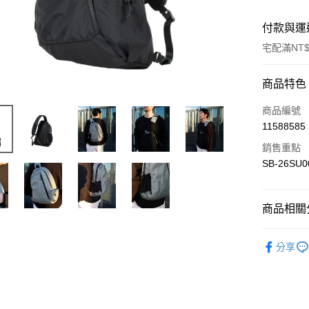
付款與運
宅配滿NT$
付款方式
商品特色
信用卡一
商品編號
11588585
信用卡分
銷售重點
3 期 
SB-26SU0
6 期 
合作金
華南商
合作金
LINE Pay
上海商
商品相關分
華南商
國泰世
Apple Pay
上海商
Outdoor 
臺灣中
國泰世
分享
匯豐（
Google Pa
臺灣中
聯邦商
匯豐（
AFTEE先
元大商
聯邦商
玉山商
相關說明
元大商
【關於「A
台新國