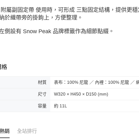
 附屬副固定帶 使用時，可形成 三點固定結構，提供更
納於織帶旁的掛鉤上，方便整理。
左側設有 Snow Peak 品牌標籤作為細節點綴。
規格
材質
表布：100% 尼龍 ／ 內裡：100% 尼龍 ／
尺寸
W320 × H450 × D150 (mm)
容量
約 11L
熱銷
全站排行