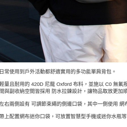
日常使用到戶外活動都舒適實用的多功能單肩背包。
輕量且耐用的 420D 尼龍 Oxford 布料，並施以 C
間與副收納空間皆採用 防水拉鍊設計，讓物品取放更加
左右兩側設有 可調節束繩的側邊口袋，其中一側使用 
帶上配置網布迷你口袋，可放置智慧型手機或迷你水瓶等