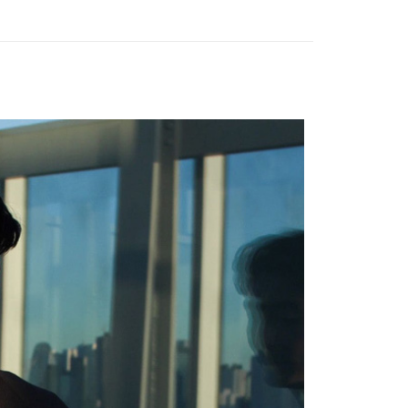
業銀行
星展（台灣）商業銀行
先享後付是「在收到商品之後才付款」的支付方式。 讓您購物簡單
天信用卡公司
際商業銀行
中國信託商業銀行
心！
天信用卡公司
：不需註冊會員、不需綁卡、不需儲值。
：只要手機號碼，簡訊認證，即可結帳。
：先確認商品／服務後，再付款。
00，滿NT$2,000(含以上)免運費
EE先享後付」結帳流程】
方式選擇「AFTEE先享後付」後，將跳轉至「AFTEE先享後
頁面，進行簡訊認證並確認金額後，即可完成結帳。
成立數日內，您將收到繳費通知簡訊。
費通知簡訊後14天內，點擊此簡訊中的連結，可透過四大超商
網路銀行／等多元方式進行付款，方視為交易完成。
：結帳手續完成當下不需立刻繳費，但若您需要取消訂單，請聯
的店家。未經商家同意取消之訂單仍視為有效，需透過AFTEE
繳納相關費用。
否成功請以「AFTEE先享後付 」之結帳頁面顯示為準，若有關於
功／繳費後需取消欲退款等相關疑問，請聯繫「AFTEE先享後
援中心」
https://netprotections.freshdesk.com/support/home
項】
恩沛科技股份有限公司提供之「AFTEE先享後付」服務完成之
依本服務之必要範圍內提供個人資料，並將交易相關給付款項請
讓予恩沛科技股份有限公司。
個人資料處理事宜，請瀏覽以下網址：