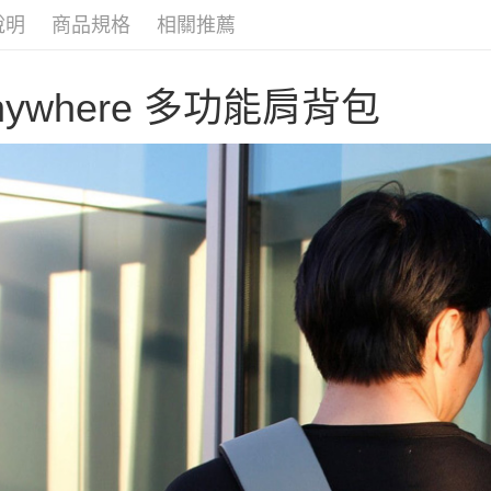
玉山商
AFTEE
說明
商品規格
相關推薦
台灣樂
台新國
便利好安
運送方式
台灣樂
１．簡單
２．便利
宅配
nywhere 多功能肩背包
３．安心
每筆NT$1
【「AFT
１．於結帳
付」結帳
２．訂單
３．收到繳
／ATM／
※ 請注意
絡購買商品
先享後付
※ 交易是
是否繳費成
付客戶支
【注意事
１．透過由
交易，需
求債權轉
２．關於