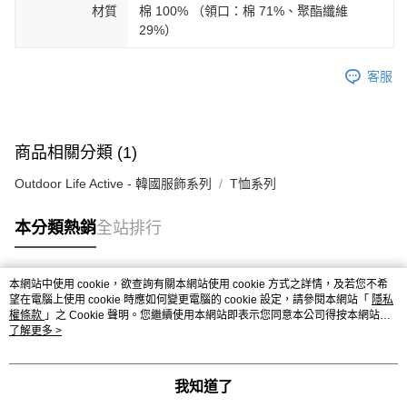
材質
棉 100% （領口：棉 71%、聚酯纖維
29%）
客服
商品相關分類 (1)
Outdoor Life Active - 韓國服飾系列
T恤系列
本分類熱銷
全站排行
本網站中使用 cookie，欲查詢有關本網站使用 cookie 方式之詳情，及若您不希
熱門標籤
望在電腦上使用 cookie 時應如何變更電腦的 cookie 設定，請參閱本網站「
隱私
權條款
」之 Cookie 聲明。您繼續使用本網站即表示您同意本公司得按本網站使
用條款之 Cookie 聲明使用 cookie。
了解更多 >
我知道了