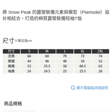
※ 請注意：結帳手續完成當下不需立刻繳費，但若您需要取消訂單，請聯絡
購買商品的店家。未經商家同意取消之訂單仍視為有效，需透過AFTEE先享
將 Snow Peak 的露營裝備元素與模型（Plamodel）設
後付繳納相關費用。
打造的
計相結合，
棉質露營裝備短袖T恤
※ 交易是否成功請以「AFTEE先享後付 」之結帳頁面顯示為準，若有關於
是否繳費成功／繳費後需取消欲退款等相關疑問，請聯繫「AFTEE先享後付
客戶支援中心」
https://netprotections.freshdesk.com/support/home
【注意事項】
尺寸
１．透過由恩沛科技股份有限公司提供之「AFTEE先享後付」服務完成之交
※單位為cm
易，需依本服務之必要範圍內提供個人資料，並將交易相關給付款項請求債
權轉讓予恩沛科技股份有限公司。
２．關於個人資料處理事宜，請瀏覽以下網址：
https://aftee.tw/terms/#terms3
３．未成年的使用者請事先徵得法定代理人或監護人之同意方可使用
「AFTEE先享後付」，若未經同意申辦者引起之損失，本公司不負相關責
任。
４．使用「AFTEE先享後付」時，將依據個別帳號之用戶狀況，依本公司即
時審查核予不同之上限額度；若仍有額度不足之情形，本公司將視審查結果
請求用戶進行身份認證。
顯示電腦版詳細說明
５．嚴禁一人註冊多個帳號或使用他人資訊註冊。若發現惡意使用之情形，
恩沛科技股份有限公司將有權停止該用戶之使用額度並採取法律行動。
商品規格