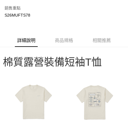
3 期 0 利率 每期
NT$566
21家銀行
銷售重點
6 期 0 利率 每期
NT$283
21家銀行
合作金庫商業銀行
第一商業銀行
S26MUFTS78
華南商業銀行
彰化商業銀行
合作金庫商業銀行
第一商業銀行
LINE Pay
上海商業儲蓄銀行
台北富邦商業銀行
華南商業銀行
彰化商業銀行
國泰世華商業銀行
兆豐國際商業銀行
Apple Pay
上海商業儲蓄銀行
台北富邦商業銀行
臺灣中小企業銀行
台中商業銀行
國泰世華商業銀行
兆豐國際商業銀行
詳細說明
商品規格
相關推薦
匯豐（台灣）商業銀行
華泰商業銀行
Google Pay
臺灣中小企業銀行
台中商業銀行
聯邦商業銀行
遠東國際商業銀行
匯豐（台灣）商業銀行
華泰商業銀行
AFTEE先享後付
元大商業銀行
永豐商業銀行
聯邦商業銀行
遠東國際商業銀行
棉質露營裝備短袖T恤
玉山商業銀行
星展（台灣）商業銀行
相關說明
元大商業銀行
永豐商業銀行
台新國際商業銀行
中國信託商業銀行
【關於「AFTEE先享後付」】
玉山商業銀行
星展（台灣）商業銀行
台灣樂天信用卡公司
AFTEE先享後付是「在收到商品之後才付款」的支付方式。 讓您購物簡單
台新國際商業銀行
中國信託商業銀行
運送方式
便利好安心！
台灣樂天信用卡公司
１．簡單：不需註冊會員、不需綁卡、不需儲值。
宅配
２．便利：只要手機號碼，簡訊認證，即可結帳。
每筆NT$100，滿NT$2,000(含以上)免運費
３．安心：先確認商品／服務後，再付款。
【「AFTEE先享後付」結帳流程】
１．於結帳方式選擇「AFTEE先享後付」後，將跳轉至「AFTEE先享後付」
結帳頁面，進行簡訊認證並確認金額後，即可完成結帳。
２．訂單成立數日內，您將收到繳費通知簡訊。
３．收到繳費通知簡訊後14天內，點擊此簡訊中的連結，可透過四大超商／
ATM／網路銀行／等多元方式進行付款，方視為交易完成。