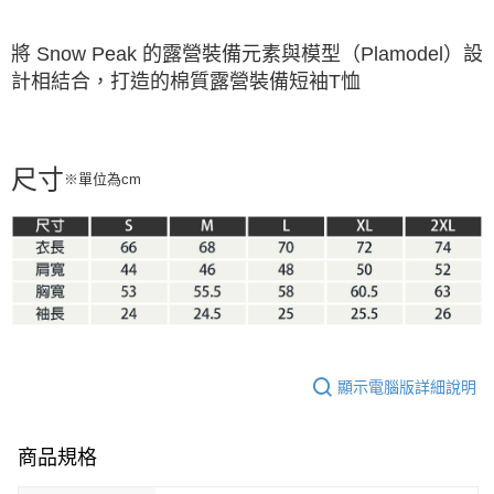
※ 請注意：結帳手續完成當下不需立刻繳費，但若您需要取消訂單，請聯絡
購買商品的店家。未經商家同意取消之訂單仍視為有效，需透過AFTEE先享
將 Snow Peak 的露營裝備元素與模型（Plamodel）設
後付繳納相關費用。
打造的
計相結合，
棉質露營裝備短袖T恤
※ 交易是否成功請以「AFTEE先享後付 」之結帳頁面顯示為準，若有關於
是否繳費成功／繳費後需取消欲退款等相關疑問，請聯繫「AFTEE先享後付
客戶支援中心」
https://netprotections.freshdesk.com/support/home
【注意事項】
尺寸
１．透過由恩沛科技股份有限公司提供之「AFTEE先享後付」服務完成之交
※單位為cm
易，需依本服務之必要範圍內提供個人資料，並將交易相關給付款項請求債
權轉讓予恩沛科技股份有限公司。
２．關於個人資料處理事宜，請瀏覽以下網址：
https://aftee.tw/terms/#terms3
３．未成年的使用者請事先徵得法定代理人或監護人之同意方可使用
「AFTEE先享後付」，若未經同意申辦者引起之損失，本公司不負相關責
任。
４．使用「AFTEE先享後付」時，將依據個別帳號之用戶狀況，依本公司即
時審查核予不同之上限額度；若仍有額度不足之情形，本公司將視審查結果
請求用戶進行身份認證。
顯示電腦版詳細說明
５．嚴禁一人註冊多個帳號或使用他人資訊註冊。若發現惡意使用之情形，
恩沛科技股份有限公司將有權停止該用戶之使用額度並採取法律行動。
商品規格