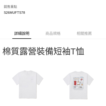
3 期 0 利率 每期
NT$566
21家銀行
銷售重點
6 期 0 利率 每期
NT$283
21家銀行
合作金庫商業銀行
第一商業銀行
S26MUFTS78
華南商業銀行
彰化商業銀行
合作金庫商業銀行
第一商業銀行
LINE Pay
上海商業儲蓄銀行
台北富邦商業銀行
華南商業銀行
彰化商業銀行
國泰世華商業銀行
兆豐國際商業銀行
Apple Pay
上海商業儲蓄銀行
台北富邦商業銀行
臺灣中小企業銀行
台中商業銀行
國泰世華商業銀行
兆豐國際商業銀行
詳細說明
商品規格
相關推薦
匯豐（台灣）商業銀行
華泰商業銀行
Google Pay
臺灣中小企業銀行
台中商業銀行
聯邦商業銀行
遠東國際商業銀行
匯豐（台灣）商業銀行
華泰商業銀行
AFTEE先享後付
元大商業銀行
永豐商業銀行
聯邦商業銀行
遠東國際商業銀行
棉質露營裝備短袖T恤
玉山商業銀行
星展（台灣）商業銀行
相關說明
元大商業銀行
永豐商業銀行
台新國際商業銀行
中國信託商業銀行
【關於「AFTEE先享後付」】
玉山商業銀行
星展（台灣）商業銀行
台灣樂天信用卡公司
AFTEE先享後付是「在收到商品之後才付款」的支付方式。 讓您購物簡單
台新國際商業銀行
中國信託商業銀行
運送方式
便利好安心！
台灣樂天信用卡公司
１．簡單：不需註冊會員、不需綁卡、不需儲值。
宅配
２．便利：只要手機號碼，簡訊認證，即可結帳。
每筆NT$100，滿NT$2,000(含以上)免運費
３．安心：先確認商品／服務後，再付款。
【「AFTEE先享後付」結帳流程】
１．於結帳方式選擇「AFTEE先享後付」後，將跳轉至「AFTEE先享後付」
結帳頁面，進行簡訊認證並確認金額後，即可完成結帳。
２．訂單成立數日內，您將收到繳費通知簡訊。
３．收到繳費通知簡訊後14天內，點擊此簡訊中的連結，可透過四大超商／
ATM／網路銀行／等多元方式進行付款，方視為交易完成。