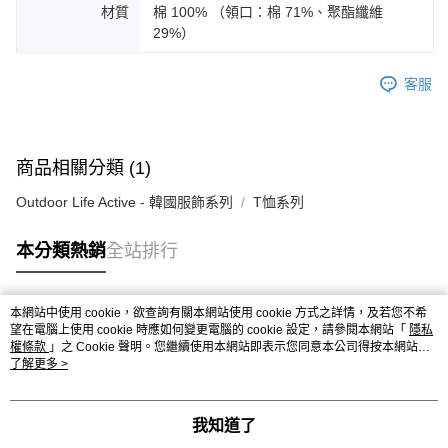
材質
棉 100% （領口：棉 71%、聚酯纖維
29%）
客服
商品相關分類 (1)
Outdoor Life Active - 韓國服飾系列
T恤系列
本分類熱銷
全站排行
本網站中使用 cookie，欲查詢有關本網站使用 cookie 方式之詳情，及若您不希
熱門標籤
望在電腦上使用 cookie 時應如何變更電腦的 cookie 設定，請參閱本網站「
隱私
權條款
」之 Cookie 聲明。您繼續使用本網站即表示您同意本公司得按本網站使
用條款之 Cookie 聲明使用 cookie。
了解更多 >
我知道了