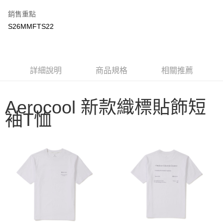
3 期 0 利率 每期
NT$663
21家銀行
銷售重點
6 期 0 利率 每期
NT$331
21家銀行
合作金庫商業銀行
第一商業銀行
S26MMFTS22
華南商業銀行
彰化商業銀行
合作金庫商業銀行
第一商業銀行
LINE Pay
上海商業儲蓄銀行
台北富邦商業銀行
華南商業銀行
彰化商業銀行
國泰世華商業銀行
兆豐國際商業銀行
Apple Pay
上海商業儲蓄銀行
台北富邦商業銀行
臺灣中小企業銀行
台中商業銀行
國泰世華商業銀行
兆豐國際商業銀行
詳細說明
商品規格
相關推薦
匯豐（台灣）商業銀行
華泰商業銀行
Google Pay
臺灣中小企業銀行
台中商業銀行
聯邦商業銀行
遠東國際商業銀行
匯豐（台灣）商業銀行
華泰商業銀行
AFTEE先享後付
元大商業銀行
永豐商業銀行
聯邦商業銀行
遠東國際商業銀行
Aerocool 新款織標貼飾短
玉山商業銀行
星展（台灣）商業銀行
相關說明
元大商業銀行
永豐商業銀行
袖T恤
台新國際商業銀行
中國信託商業銀行
【關於「AFTEE先享後付」】
玉山商業銀行
星展（台灣）商業銀行
台灣樂天信用卡公司
AFTEE先享後付是「在收到商品之後才付款」的支付方式。 讓您購物簡單
台新國際商業銀行
中國信託商業銀行
運送方式
便利好安心！
台灣樂天信用卡公司
１．簡單：不需註冊會員、不需綁卡、不需儲值。
宅配
２．便利：只要手機號碼，簡訊認證，即可結帳。
每筆NT$100，滿NT$2,000(含以上)免運費
３．安心：先確認商品／服務後，再付款。
【「AFTEE先享後付」結帳流程】
１．於結帳方式選擇「AFTEE先享後付」後，將跳轉至「AFTEE先享後付」
結帳頁面，進行簡訊認證並確認金額後，即可完成結帳。
２．訂單成立數日內，您將收到繳費通知簡訊。
３．收到繳費通知簡訊後14天內，點擊此簡訊中的連結，可透過四大超商／
ATM／網路銀行／等多元方式進行付款，方視為交易完成。