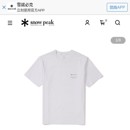
雪諾必克
開啟APP
立刻使用官方APP
0
1
/
8