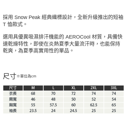
※ 請注意：結帳手續完成當下不需立刻繳費，但若您需要取消訂單，請聯絡
購買商品的店家。未經商家同意取消之訂單仍視為有效，需透過AFTEE先享
後付繳納相關費用。
採用 Snow Peak 經典織標設計，全新升級推出的短袖
※ 交易是否成功請以「AFTEE先享後付 」之結帳頁面顯示為準，若有關於
T 恤款式。
是否繳費成功／繳費後需取消欲退款等相關疑問，請聯繫「AFTEE先享後付
客戶支援中心」
https://netprotections.freshdesk.com/support/home
選用具優異吸濕排汗機能的 AEROCool 材質，
具備快
【注意事項】
速乾燥特性，即使在炎熱夏季大量流汗時，也能保持
１．透過由恩沛科技股份有限公司提供之「AFTEE先享後付」服務完成之交
乾爽，為夏季高實用性的單品。
易，需依本服務之必要範圍內提供個人資料，並將交易相關給付款項請求債
權轉讓予恩沛科技股份有限公司。
２．關於個人資料處理事宜，請瀏覽以下網址：
https://aftee.tw/terms/#terms3
３．未成年的使用者請事先徵得法定代理人或監護人之同意方可使用
尺寸
※單位為cm
「AFTEE先享後付」，若未經同意申辦者引起之損失，本公司不負相關責
任。
４．使用「AFTEE先享後付」時，將依據個別帳號之用戶狀況，依本公司即
時審查核予不同之上限額度；若仍有額度不足之情形，本公司將視審查結果
請求用戶進行身份認證。
５．嚴禁一人註冊多個帳號或使用他人資訊註冊。若發現惡意使用之情形，
恩沛科技股份有限公司將有權停止該用戶之使用額度並採取法律行動。