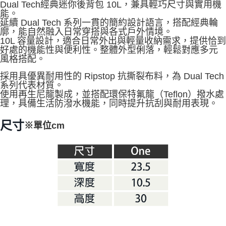
Dual Tech
經典迷你後背包 10L，兼具輕巧尺寸與實用機
※ 交易是否成功請以「AFTEE先享後付 」之結帳頁面顯示為準，若有關於
能。
是否繳費成功／繳費後需取消欲退款等相關疑問，請聯繫「AFTEE先享後付
延續 Dual Tech 系列一貫的簡約設計語言，搭配經典輪
客戶支援中心」
https://netprotections.freshdesk.com/support/home
廓，能自然融入日常穿搭與各式戶外情境。
10L 容量設計，適合日常外出與輕量收納需求，提供恰到
【注意事項】
好處的機能性與便利性。整體外型俐落，輕鬆對應多元
１．透過由恩沛科技股份有限公司提供之「AFTEE先享後付」服務完成之交
風格搭配。
易，需依本服務之必要範圍內提供個人資料，並將交易相關給付款項請求債
權轉讓予恩沛科技股份有限公司。
採用具優異耐用性的 Ripstop 抗撕裂布料，為 Dual Tech
２．關於個人資料處理事宜，請瀏覽以下網址：
系列代表材質。
https://aftee.tw/terms/#terms3
使用再生尼龍製成，並搭配環保特氟龍（Teflon）撥水處
３．未成年的使用者請事先徵得法定代理人或監護人之同意方可使用
理，具備生活防潑水機能，同時提升抗刮與耐用表現。
「AFTEE先享後付」，若未經同意申辦者引起之損失，本公司不負相關責
任。
尺寸
※單位cm
４．使用「AFTEE先享後付」時，將依據個別帳號之用戶狀況，依本公司即
時審查核予不同之上限額度；若仍有額度不足之情形，本公司將視審查結果
請求用戶進行身份認證。
５．嚴禁一人註冊多個帳號或使用他人資訊註冊。若發現惡意使用之情形，
恩沛科技股份有限公司將有權停止該用戶之使用額度並採取法律行動。