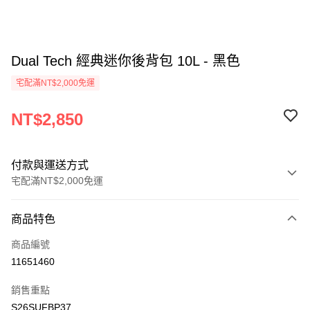
Dual Tech 經典迷你後背包 10L - 黑色
宅配滿NT$2,000免運
NT$2,850
付款與運送方式
宅配滿NT$2,000免運
付款方式
商品特色
信用卡一次付款
商品編號
信用卡分期付款
11651460
3 期 0 利率 每期
NT$950
21家銀行
銷售重點
6 期 0 利率 每期
NT$475
21家銀行
合作金庫商業銀行
第一商業銀行
S26SUFBP37