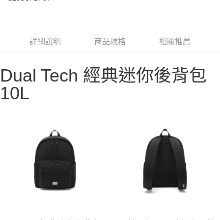
華南商業銀行
彰化商業銀行
合作金庫商業銀行
第一商業銀行
LINE Pay
上海商業儲蓄銀行
台北富邦商業銀行
華南商業銀行
彰化商業銀行
國泰世華商業銀行
兆豐國際商業銀行
Apple Pay
上海商業儲蓄銀行
台北富邦商業銀行
臺灣中小企業銀行
台中商業銀行
國泰世華商業銀行
兆豐國際商業銀行
詳細說明
商品規格
相關推薦
匯豐（台灣）商業銀行
華泰商業銀行
Google Pay
臺灣中小企業銀行
台中商業銀行
聯邦商業銀行
遠東國際商業銀行
匯豐（台灣）商業銀行
華泰商業銀行
AFTEE先享後付
元大商業銀行
永豐商業銀行
聯邦商業銀行
遠東國際商業銀行
Dual Tech 經典迷你後背包
玉山商業銀行
星展（台灣）商業銀行
相關說明
元大商業銀行
永豐商業銀行
台新國際商業銀行
中國信託商業銀行
【關於「AFTEE先享後付」】
10L
玉山商業銀行
星展（台灣）商業銀行
台灣樂天信用卡公司
AFTEE先享後付是「在收到商品之後才付款」的支付方式。 讓您購物簡單
台新國際商業銀行
中國信託商業銀行
運送方式
便利好安心！
台灣樂天信用卡公司
１．簡單：不需註冊會員、不需綁卡、不需儲值。
宅配
２．便利：只要手機號碼，簡訊認證，即可結帳。
每筆NT$100，滿NT$2,000(含以上)免運費
３．安心：先確認商品／服務後，再付款。
【「AFTEE先享後付」結帳流程】
１．於結帳方式選擇「AFTEE先享後付」後，將跳轉至「AFTEE先享後付」
結帳頁面，進行簡訊認證並確認金額後，即可完成結帳。
２．訂單成立數日內，您將收到繳費通知簡訊。
３．收到繳費通知簡訊後14天內，點擊此簡訊中的連結，可透過四大超商／
ATM／網路銀行／等多元方式進行付款，方視為交易完成。
※ 請注意：結帳手續完成當下不需立刻繳費，但若您需要取消訂單，請聯絡
購買商品的店家。未經商家同意取消之訂單仍視為有效，需透過AFTEE先享
後付繳納相關費用。