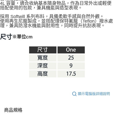
4L 容量，適合收納基本隨身物品，作為日常外出或輕便
※ 交易是否成功請以「AFTEE先享後付 」之結帳頁面顯示為準，若有關於
搭配使用的包款，兼具機能與造型表現。
是否繳費成功／繳費後需取消欲退款等相關疑問，請聯繫「AFTEE先享後付
客戶支援中心」
https://netprotections.freshdesk.com/support/home
採用 Softwill 系列布料，具備柔軟手感與自然外觀。
使用再生尼龍製成，並搭配環保特氟龍（Teflon）撥水處
【注意事項】
理，兼具防潑水機能與耐用性，同時提升抗刮表現。
１．透過由恩沛科技股份有限公司提供之「AFTEE先享後付」服務完成之交
易，需依本服務之必要範圍內提供個人資料，並將交易相關給付款項請求債
尺寸
權轉讓予恩沛科技股份有限公司。
※單位cm
２．關於個人資料處理事宜，請瀏覽以下網址：
https://aftee.tw/terms/#terms3
３．未成年的使用者請事先徵得法定代理人或監護人之同意方可使用
「AFTEE先享後付」，若未經同意申辦者引起之損失，本公司不負相關責
任。
４．使用「AFTEE先享後付」時，將依據個別帳號之用戶狀況，依本公司即
時審查核予不同之上限額度；若仍有額度不足之情形，本公司將視審查結果
請求用戶進行身份認證。
５．嚴禁一人註冊多個帳號或使用他人資訊註冊。若發現惡意使用之情形，
恩沛科技股份有限公司將有權停止該用戶之使用額度並採取法律行動。
顯示電腦版詳細說明
商品規格