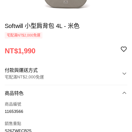
Softwill 小型肩背包 4L - 米色
宅配滿NT$2,000免運
NT$1,990
付款與運送方式
宅配滿NT$2,000免運
付款方式
商品特色
信用卡一次付款
商品編號
信用卡分期付款
11653566
3 期 0 利率 每期
NT$663
21家銀行
銷售重點
6 期 0 利率 每期
NT$331
21家銀行
合作金庫商業銀行
第一商業銀行
S26ZWFCB25