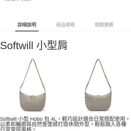
華南商業銀行
彰化商業銀行
合作金庫商業銀行
第一商業銀行
LINE Pay
上海商業儲蓄銀行
台北富邦商業銀行
華南商業銀行
彰化商業銀行
國泰世華商業銀行
兆豐國際商業銀行
Apple Pay
上海商業儲蓄銀行
台北富邦商業銀行
臺灣中小企業銀行
台中商業銀行
國泰世華商業銀行
兆豐國際商業銀行
詳細說明
商品規格
相關推薦
匯豐（台灣）商業銀行
華泰商業銀行
Google Pay
臺灣中小企業銀行
台中商業銀行
聯邦商業銀行
遠東國際商業銀行
匯豐（台灣）商業銀行
華泰商業銀行
AFTEE先享後付
元大商業銀行
永豐商業銀行
聯邦商業銀行
遠東國際商業銀行
Softwill 小型肩
玉山商業銀行
星展（台灣）商業銀行
相關說明
元大商業銀行
永豐商業銀行
台新國際商業銀行
中國信託商業銀行
【關於「AFTEE先享後付」】
玉山商業銀行
星展（台灣）商業銀行
台灣樂天信用卡公司
AFTEE先享後付是「在收到商品之後才付款」的支付方式。 讓您購物簡單
台新國際商業銀行
中國信託商業銀行
運送方式
便利好安心！
台灣樂天信用卡公司
１．簡單：不需註冊會員、不需綁卡、不需儲值。
宅配
２．便利：只要手機號碼，簡訊認證，即可結帳。
每筆NT$100，滿NT$2,000(含以上)免運費
３．安心：先確認商品／服務後，再付款。
【「AFTEE先享後付」結帳流程】
１．於結帳方式選擇「AFTEE先享後付」後，將跳轉至「AFTEE先享後付」
結帳頁面，進行簡訊認證並確認金額後，即可完成結帳。
２．訂單成立數日內，您將收到繳費通知簡訊。
３．收到繳費通知簡訊後14天內，點擊此簡訊中的連結，可透過四大超商／
ATM／網路銀行／等多元方式進行付款，方視為交易完成。
Softwill 小型 Hobo 包 4L，輕巧設計適合日常搭配使用。
※ 請注意：結帳手續完成當下不需立刻繳費，但若您需要取消訂單，請聯絡
以柔和輪廓與自然垂墜感打造休閒外型，輕鬆融入各種
購買商品的店家。未經商家同意取消之訂單仍視為有效，需透過AFTEE先享
日常穿搭風格。
後付繳納相關費用。