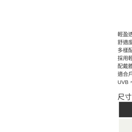
輕盈透
舒適
多樣
採用
配戴
適合戶
UV
尺寸