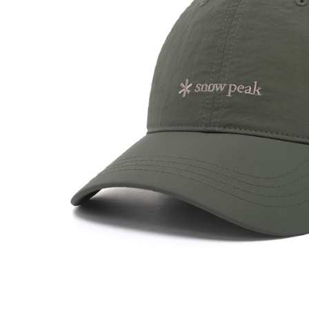
求債權轉
２．關於
https://aft
３．未成
「AFTE
任。
４．使用「
即時審查
結果請求
５．嚴禁
形，恩沛
動。