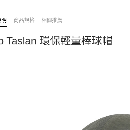
AFTEE先
元大商
聯邦商
玉山商
相關說明
元大商
【關於「A
台新國
玉山商
AFTEE
說明
商品規格
相關推薦
台灣樂
台新國
便利好安
運送方式
台灣樂
１．簡單
２．便利
宅配
o Taslan 環保輕量棒球帽
３．安心
每筆NT$1
【「AFT
１．於結帳
付」結帳
２．訂單
３．收到繳
／ATM／
※ 請注意
絡購買商品
先享後付
※ 交易是
是否繳費成
付客戶支
【注意事
１．透過由
交易，需