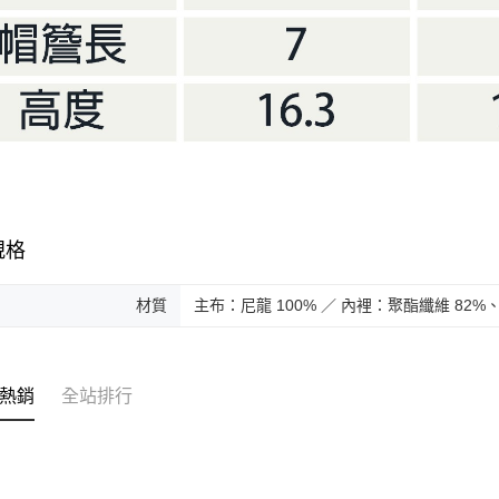
規格
材質
主布：尼龍 100% ／ 內裡：聚酯纖維 82%、
熱銷
全站排行