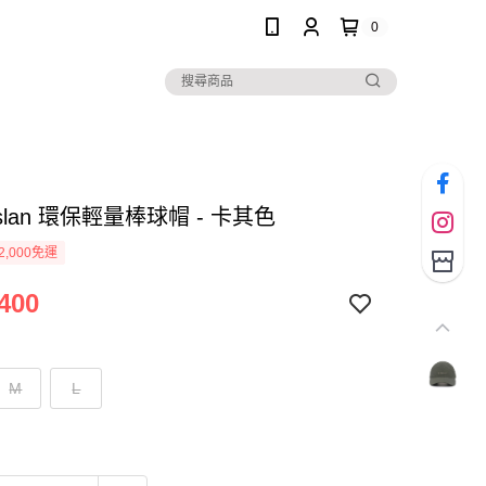
0
aslan 環保輕量棒球帽 - 卡其色
2,000免運
400
M
L