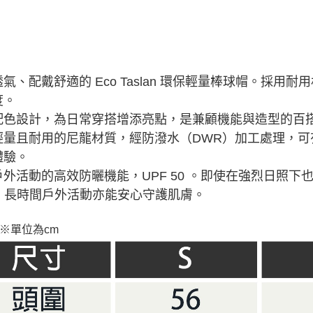
氣、配戴舒適的 Eco
Taslan
環保輕量棒球帽。採用耐用
度。
配色設計，為日常穿搭增添亮點，是兼顧機能與造型的百
輕量且耐用的尼龍材質，
經防潑水（DWR）加工處理，
體驗。
外活動的高效防曬機能，UPF 50 。即使在強烈日照下也
B，長時間戶外活動亦能安心守護肌膚。
※單位為cm