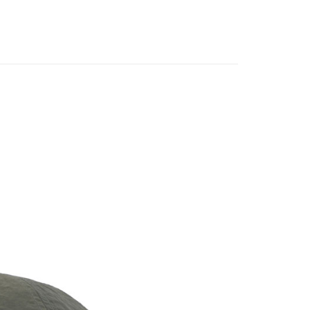
享後付
業銀行
永豐商業銀行
業銀行
遠東國際商業銀行
業銀行
星展（台灣）商業銀行
業銀行
永豐商業銀行
FTEE先享後付」】
際商業銀行
中國信託商業銀行
業銀行
星展（台灣）商業銀行
先享後付是「在收到商品之後才付款」的支付方式。 讓您購物簡單
天信用卡公司
際商業銀行
中國信託商業銀行
心！
天信用卡公司
：不需註冊會員、不需綁卡、不需儲值。
：只要手機號碼，簡訊認證，即可結帳。
：先確認商品／服務後，再付款。
00，滿NT$2,000(含以上)免運費
EE先享後付」結帳流程】
方式選擇「AFTEE先享後付」後，將跳轉至「AFTEE先享後
頁面，進行簡訊認證並確認金額後，即可完成結帳。
成立數日內，您將收到繳費通知簡訊。
費通知簡訊後14天內，點擊此簡訊中的連結，可透過四大超商
網路銀行／等多元方式進行付款，方視為交易完成。
：結帳手續完成當下不需立刻繳費，但若您需要取消訂單，請聯
的店家。未經商家同意取消之訂單仍視為有效，需透過AFTEE
繳納相關費用。
否成功請以「AFTEE先享後付 」之結帳頁面顯示為準，若有關於
功／繳費後需取消欲退款等相關疑問，請聯繫「AFTEE先享後
援中心」
https://netprotections.freshdesk.com/support/home
項】
恩沛科技股份有限公司提供之「AFTEE先享後付」服務完成之
依本服務之必要範圍內提供個人資料，並將交易相關給付款項請