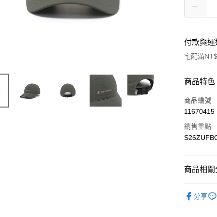
付款與運
宅配滿NT$
付款方式
商品特色
信用卡一
商品編號
11670415
信用卡分
銷售重點
3 期 
S26ZUFB
6 期 
合作金
華南商
合作金
LINE Pay
上海商
商品相關分
華南商
國泰世
Apple Pay
上海商
Outdoor 
臺灣中
國泰世
分享
匯豐（
Google Pa
臺灣中
聯邦商
匯豐（