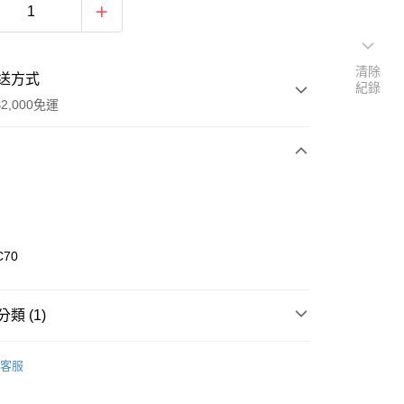
清除
送方式
紀錄
2,000免運
次付款
期付款
0 利率 每期
NT$466
21家銀行
C70
0 利率 每期
NT$233
21家銀行
庫商業銀行
第一商業銀行
業銀行
彰化商業銀行
庫商業銀行
第一商業銀行
業儲蓄銀行
台北富邦商業銀行
類 (1)
業銀行
彰化商業銀行
華商業銀行
兆豐國際商業銀行
業儲蓄銀行
台北富邦商業銀行
Life Active - 韓國服飾系列
帽子系列
小企業銀行
台中商業銀行
華商業銀行
兆豐國際商業銀行
客服
台灣）商業銀行
華泰商業銀行
y
小企業銀行
台中商業銀行
業銀行
遠東國際商業銀行
台灣）商業銀行
華泰商業銀行