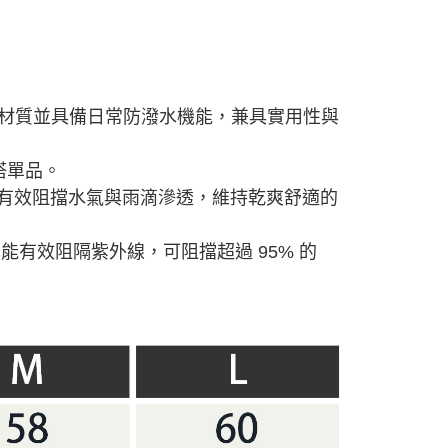
材質並具備日常防潑水機能，兼具實用性與
搭單品。
可有效阻擋水氣與雨滴滲透，
維持乾爽舒適的
能有效阻隔紫外線，可阻擋超過 95% 的