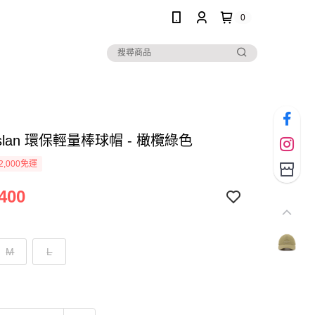
0
Taslan 環保輕量棒球帽 - 橄欖綠色
2,000免運
400
M
L