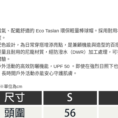
氣、配戴舒適的 Eco
Taslan
環保輕量棒球帽。採用耐用
度。
配色設計，為日常穿搭增添亮點，是兼顧機能與造型的百
輕量且耐用的尼龍材質，
經防潑水（DWR）加工處理，
體驗。
外活動的高效防曬機能，UPF 50 。即使在強烈日照下也
B，長時間戶外活動亦能安心守護肌膚。
※單位為cm