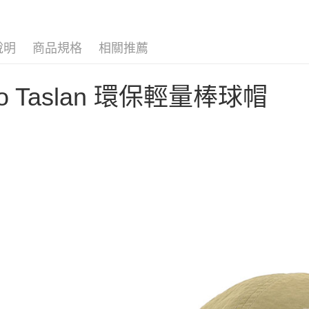
AFTEE先
元大商
聯邦商
玉山商
相關說明
元大商
【關於「A
台新國
玉山商
AFTEE
說明
商品規格
相關推薦
台灣樂
台新國
便利好安
運送方式
台灣樂
１．簡單
２．便利
宅配
o Taslan 環保輕量棒球帽
３．安心
每筆NT$1
【「AFT
１．於結帳
付」結帳
２．訂單
３．收到繳
／ATM／
※ 請注意
絡購買商品
先享後付
※ 交易是
是否繳費成
付客戶支
【注意事
１．透過由
交易，需