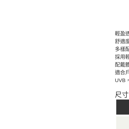
輕盈透
舒適
多樣
採用
配戴
適合戶
UV
尺寸