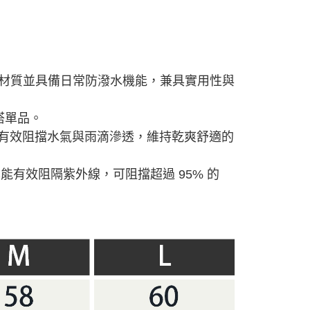
材質並具備日常防潑水機能，兼具實用性與
搭單品。
可有效阻擋水氣與雨滴滲透，
維持乾爽舒適的
能有效阻隔紫外線，可阻擋超過 95% 的