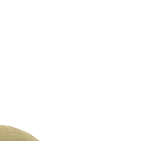
享後付
業銀行
永豐商業銀行
業銀行
遠東國際商業銀行
業銀行
星展（台灣）商業銀行
業銀行
永豐商業銀行
FTEE先享後付」】
際商業銀行
中國信託商業銀行
業銀行
星展（台灣）商業銀行
先享後付是「在收到商品之後才付款」的支付方式。 讓您購物簡單
天信用卡公司
際商業銀行
中國信託商業銀行
心！
天信用卡公司
：不需註冊會員、不需綁卡、不需儲值。
：只要手機號碼，簡訊認證，即可結帳。
：先確認商品／服務後，再付款。
00，滿NT$2,000(含以上)免運費
EE先享後付」結帳流程】
方式選擇「AFTEE先享後付」後，將跳轉至「AFTEE先享後
頁面，進行簡訊認證並確認金額後，即可完成結帳。
成立數日內，您將收到繳費通知簡訊。
費通知簡訊後14天內，點擊此簡訊中的連結，可透過四大超商
網路銀行／等多元方式進行付款，方視為交易完成。
：結帳手續完成當下不需立刻繳費，但若您需要取消訂單，請聯
的店家。未經商家同意取消之訂單仍視為有效，需透過AFTEE
繳納相關費用。
否成功請以「AFTEE先享後付 」之結帳頁面顯示為準，若有關於
功／繳費後需取消欲退款等相關疑問，請聯繫「AFTEE先享後
援中心」
https://netprotections.freshdesk.com/support/home
項】
恩沛科技股份有限公司提供之「AFTEE先享後付」服務完成之
依本服務之必要範圍內提供個人資料，並將交易相關給付款項請