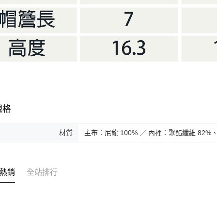
規格
材質
主布：尼龍 100% ／ 內裡：聚酯纖維 82%、
熱銷
全站排行