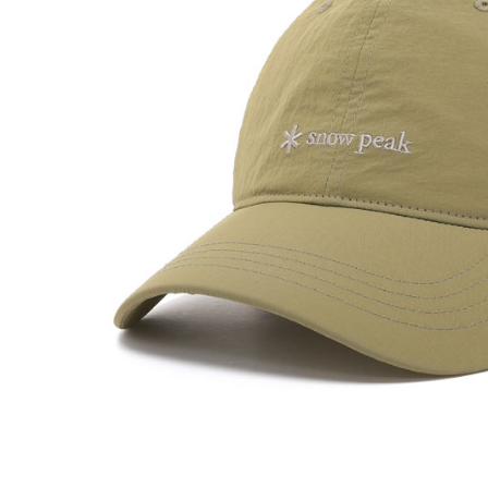
求債權轉
２．關於
https://aft
３．未成
「AFTE
任。
４．使用「
即時審查
結果請求
５．嚴禁
形，恩沛
動。