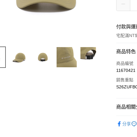
付款與運
宅配滿NT$
付款方式
商品特色
信用卡一
商品編號
11670421
信用卡分
銷售重點
3 期 
S26ZUFB
6 期 
合作金
華南商
合作金
LINE Pay
上海商
商品相關分
華南商
國泰世
Apple Pay
上海商
Outdoor 
臺灣中
國泰世
分享
匯豐（
Google Pa
臺灣中
聯邦商
匯豐（