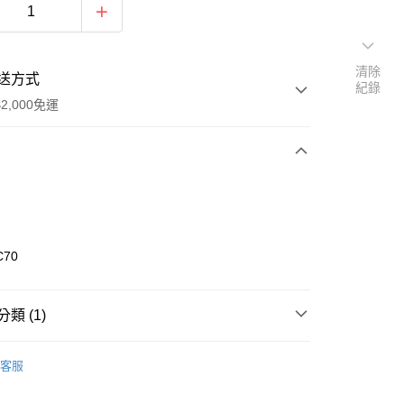
清除
送方式
紀錄
2,000免運
次付款
期付款
0 利率 每期
NT$466
21家銀行
C70
0 利率 每期
NT$233
21家銀行
庫商業銀行
第一商業銀行
業銀行
彰化商業銀行
庫商業銀行
第一商業銀行
業儲蓄銀行
台北富邦商業銀行
類 (1)
業銀行
彰化商業銀行
華商業銀行
兆豐國際商業銀行
業儲蓄銀行
台北富邦商業銀行
Life Active - 韓國服飾系列
帽子系列
小企業銀行
台中商業銀行
華商業銀行
兆豐國際商業銀行
客服
台灣）商業銀行
華泰商業銀行
y
小企業銀行
台中商業銀行
業銀行
遠東國際商業銀行
台灣）商業銀行
華泰商業銀行