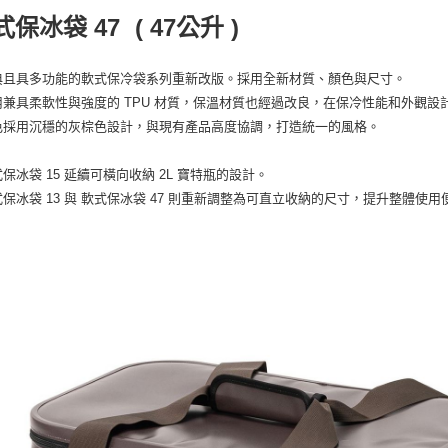
台新國
便利好安
運送方式
式保冰袋 47
( 47公升 )
台灣樂
１．簡單
２．便利
宅配
３．安心
典且具多功能的軟式保冷袋系列重新改版。採用全新材質、顏色與尺寸。
每筆NT$1
【「AFT
用兼具柔軟性與強度的 TPU 材質，保溫材質也經過改良，在保冷性能和外觀設
１．於結帳
色採用沉穩的灰棕色設計，與現有產品高度協調，打造統一的風格。
付」結帳
２．訂單
３．收到繳
保冰袋 15 延續可橫向收納 2L 寶特瓶的設計。
／ATM／
式保冰袋 13 與 軟式保冰袋 47 則重新調整為可直立收納的尺寸，提升整體使用
※ 請注意
絡購買商品
先享後付
※ 交易是
是否繳費成
付客戶支
【注意事
１．透過由
交易，需
求債權轉
２．關於
https://aft
３．未成