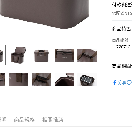
付款與運
宅配滿NT$
付款方式
商品特色
信用卡一
商品編號
11720712
信用卡分
3 期 
商品相關分
6 期 
合作金
華南商
攜行用品
合作金
LINE Pay
上海商
分享
華南商
2026新品
國泰世
Apple Pay
上海商
臺灣中
國泰世
匯豐（
Google Pa
臺灣中
聯邦商
匯豐（
AFTEE先
元大商
聯邦商
玉山商
相關說明
說明
商品規格
相關推薦
元大商
【關於「A
台新國
玉山商
AFTEE
台灣樂