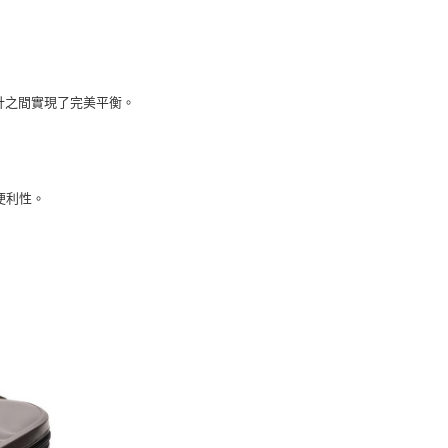
際商業銀行
中國信託商業銀行
心！
天信用卡公司
：不需註冊會員、不需綁卡、不需儲值。
：只要手機號碼，簡訊認證，即可結帳。
：先確認商品／服務後，再付款。
00，滿NT$2,000(含以上)免運費
EE先享後付」結帳流程】
計之間實現了完美平衡。
方式選擇「AFTEE先享後付」後，將跳轉至「AFTEE先享後
頁面，進行簡訊認證並確認金額後，即可完成結帳。
成立數日內，您將收到繳費通知簡訊。
費通知簡訊後14天內，點擊此簡訊中的連結，可透過四大超商
網路銀行／等多元方式進行付款，方視為交易完成。
便利性。
：結帳手續完成當下不需立刻繳費，但若您需要取消訂單，請聯
的店家。未經商家同意取消之訂單仍視為有效，需透過AFTEE
繳納相關費用。
否成功請以「AFTEE先享後付 」之結帳頁面顯示為準，若有關於
功／繳費後需取消欲退款等相關疑問，請聯繫「AFTEE先享後
援中心」
https://netprotections.freshdesk.com/support/home
項】
恩沛科技股份有限公司提供之「AFTEE先享後付」服務完成之
依本服務之必要範圍內提供個人資料，並將交易相關給付款項請
讓予恩沛科技股份有限公司。
個人資料處理事宜，請瀏覽以下網址：
ee.tw/terms/#terms3
年的使用者請事先徵得法定代理人或監護人之同意方可使用