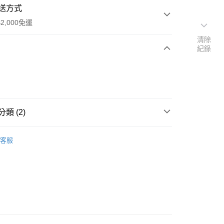
送方式
2,000免運
清除
紀錄
次付款
期付款
0 利率 每期
NT$1,526
21家銀行
類 (2)
0 利率 每期
NT$763
21家銀行
庫商業銀行
第一商業銀行
業銀行
彰化商業銀行
庫商業銀行
第一商業銀行
業儲蓄銀行
台北富邦商業銀行
客服
業銀行
彰化商業銀行
華商業銀行
兆豐國際商業銀行
業儲蓄銀行
台北富邦商業銀行
小企業銀行
台中商業銀行
華商業銀行
兆豐國際商業銀行
台灣）商業銀行
華泰商業銀行
y
小企業銀行
台中商業銀行
業銀行
遠東國際商業銀行
台灣）商業銀行
華泰商業銀行
享後付
業銀行
永豐商業銀行
業銀行
遠東國際商業銀行
業銀行
星展（台灣）商業銀行
業銀行
永豐商業銀行
FTEE先享後付」】
際商業銀行
中國信託商業銀行
業銀行
星展（台灣）商業銀行
先享後付是「在收到商品之後才付款」的支付方式。 讓您購物簡單
天信用卡公司