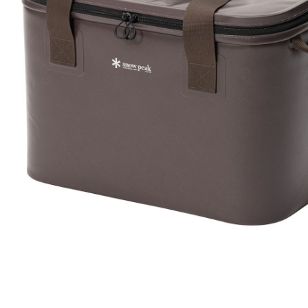
「AFTE
任。
４．使用「
即時審查
結果請求
５．嚴禁
形，恩沛
動。