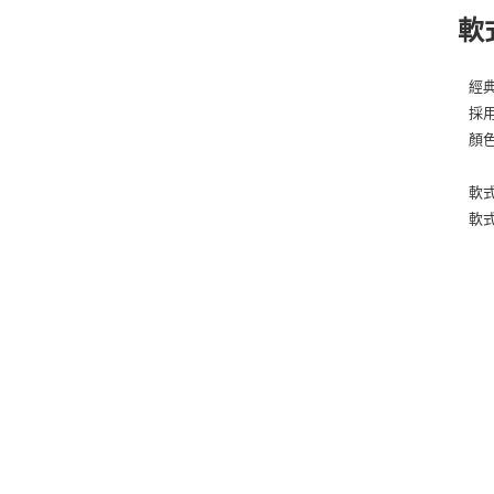
軟
經
採
顏
軟式
軟