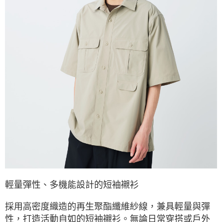
※ 請注意：結帳手續完成當下不需立刻繳費，但若您需要取消訂單，請聯絡
購買商品的店家。未經商家同意取消之訂單仍視為有效，需透過AFTEE先享
後付繳納相關費用。
※ 交易是否成功請以「AFTEE先享後付 」之結帳頁面顯示為準，若有關於
是否繳費成功／繳費後需取消欲退款等相關疑問，請聯繫「AFTEE先享後付
客戶支援中心」
https://netprotections.freshdesk.com/support/home
【注意事項】
１．透過由恩沛科技股份有限公司提供之「AFTEE先享後付」服務完成之交
易，需依本服務之必要範圍內提供個人資料，並將交易相關給付款項請求債
權轉讓予恩沛科技股份有限公司。
２．關於個人資料處理事宜，請瀏覽以下網址：
https://aftee.tw/terms/#terms3
３．未成年的使用者請事先徵得法定代理人或監護人之同意方可使用
「AFTEE先享後付」，若未經同意申辦者引起之損失，本公司不負相關責
任。
４．使用「AFTEE先享後付」時，將依據個別帳號之用戶狀況，依本公司即
時審查核予不同之上限額度；若仍有額度不足之情形，本公司將視審查結果
請求用戶進行身份認證。
５．嚴禁一人註冊多個帳號或使用他人資訊註冊。若發現惡意使用之情形，
輕量彈性、多機能設計的短袖襯衫
恩沛科技股份有限公司將有權停止該用戶之使用額度並採取法律行動。
採用高密度織造的再生聚酯纖維紗線，兼具輕量與彈
性，打造活動自如的短袖襯衫。無論日常穿搭或戶外