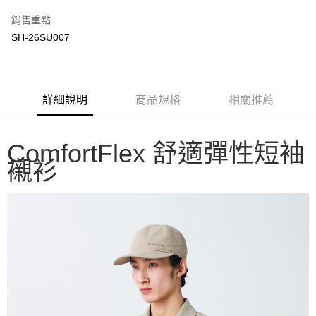
3 期 0 利率 每期
NT$1,563
21家銀行
銷售重點
6 期 0 利率 每期
NT$781
21家銀行
合作金庫商業銀行
第一商業銀行
SH-26SU007
華南商業銀行
彰化商業銀行
合作金庫商業銀行
第一商業銀行
LINE Pay
上海商業儲蓄銀行
台北富邦商業銀行
華南商業銀行
彰化商業銀行
國泰世華商業銀行
兆豐國際商業銀行
Apple Pay
上海商業儲蓄銀行
台北富邦商業銀行
臺灣中小企業銀行
台中商業銀行
國泰世華商業銀行
兆豐國際商業銀行
詳細說明
商品規格
相關推薦
匯豐（台灣）商業銀行
華泰商業銀行
Google Pay
臺灣中小企業銀行
台中商業銀行
聯邦商業銀行
遠東國際商業銀行
匯豐（台灣）商業銀行
華泰商業銀行
AFTEE先享後付
元大商業銀行
永豐商業銀行
聯邦商業銀行
遠東國際商業銀行
ComfortFlex 舒適彈性短袖
玉山商業銀行
星展（台灣）商業銀行
相關說明
元大商業銀行
永豐商業銀行
台新國際商業銀行
中國信託商業銀行
襯衫
【關於「AFTEE先享後付」】
玉山商業銀行
星展（台灣）商業銀行
台灣樂天信用卡公司
AFTEE先享後付是「在收到商品之後才付款」的支付方式。 讓您購物簡單
台新國際商業銀行
中國信託商業銀行
運送方式
便利好安心！
台灣樂天信用卡公司
１．簡單：不需註冊會員、不需綁卡、不需儲值。
宅配
２．便利：只要手機號碼，簡訊認證，即可結帳。
每筆NT$100，滿NT$2,000(含以上)免運費
３．安心：先確認商品／服務後，再付款。
【「AFTEE先享後付」結帳流程】
１．於結帳方式選擇「AFTEE先享後付」後，將跳轉至「AFTEE先享後付」
結帳頁面，進行簡訊認證並確認金額後，即可完成結帳。
２．訂單成立數日內，您將收到繳費通知簡訊。
３．收到繳費通知簡訊後14天內，點擊此簡訊中的連結，可透過四大超商／
ATM／網路銀行／等多元方式進行付款，方視為交易完成。