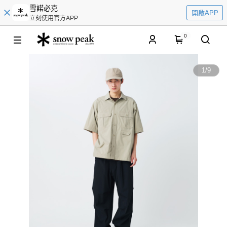
雪諾必克
開啟APP
立刻使用官方APP
0
1
/
9