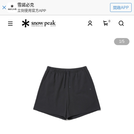
雪諾必克
開啟APP
立刻使用官方APP
0
1
/
5