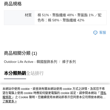
商品規格
材質
棉 51%、聚酯纖維 48%、聚氨酯 1% ／配
色布：棉 58%、聚酯纖維 42%
客服
商品相關分類 (1)
Outdoor Life Active - 韓國服飾系列
褲子系列
本分類熱銷
全站排行
本網站中使用 cookie，欲查詢有關本網站使用 cookie 方式之詳情，及若您不希
熱門標籤
望在電腦上使用 cookie 時應如何變更電腦的 cookie 設定，請參閱本網站「
隱私
權條款
」之 Cookie 聲明。您繼續使用本網站即表示您同意本公司得按本網站使
用條款之 Cookie 聲明使用 cookie。
了解更多 >