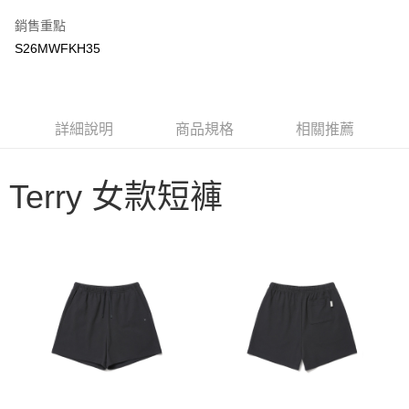
3 期 0 利率 每期
NT$750
21家銀行
銷售重點
6 期 0 利率 每期
NT$375
21家銀行
合作金庫商業銀行
第一商業銀行
S26MWFKH35
華南商業銀行
彰化商業銀行
合作金庫商業銀行
第一商業銀行
LINE Pay
上海商業儲蓄銀行
台北富邦商業銀行
華南商業銀行
彰化商業銀行
國泰世華商業銀行
兆豐國際商業銀行
Apple Pay
上海商業儲蓄銀行
台北富邦商業銀行
臺灣中小企業銀行
台中商業銀行
國泰世華商業銀行
兆豐國際商業銀行
詳細說明
商品規格
相關推薦
匯豐（台灣）商業銀行
華泰商業銀行
Google Pay
臺灣中小企業銀行
台中商業銀行
聯邦商業銀行
遠東國際商業銀行
匯豐（台灣）商業銀行
華泰商業銀行
AFTEE先享後付
元大商業銀行
永豐商業銀行
聯邦商業銀行
遠東國際商業銀行
Terry 女款短褲
玉山商業銀行
星展（台灣）商業銀行
相關說明
元大商業銀行
永豐商業銀行
台新國際商業銀行
中國信託商業銀行
【關於「AFTEE先享後付」】
玉山商業銀行
星展（台灣）商業銀行
台灣樂天信用卡公司
AFTEE先享後付是「在收到商品之後才付款」的支付方式。 讓您購物簡單
台新國際商業銀行
中國信託商業銀行
運送方式
便利好安心！
台灣樂天信用卡公司
１．簡單：不需註冊會員、不需綁卡、不需儲值。
宅配
２．便利：只要手機號碼，簡訊認證，即可結帳。
每筆NT$100，滿NT$2,000(含以上)免運費
３．安心：先確認商品／服務後，再付款。
【「AFTEE先享後付」結帳流程】
１．於結帳方式選擇「AFTEE先享後付」後，將跳轉至「AFTEE先享後付」
結帳頁面，進行簡訊認證並確認金額後，即可完成結帳。
２．訂單成立數日內，您將收到繳費通知簡訊。
３．收到繳費通知簡訊後14天內，點擊此簡訊中的連結，可透過四大超商／
ATM／網路銀行／等多元方式進行付款，方視為交易完成。