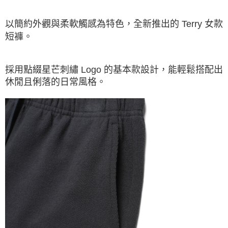
※ 請注意：結帳手續完成當下不需立刻繳費，但若您需要取消訂單，請聯絡
購買商品的店家。未經商家同意取消之訂單仍視為有效，需透過AFTEE先享
以簡約外觀與柔軟觸感為特色，全新推出的 Terry 女款
後付繳納相關費用。
短褲。
※ 交易是否成功請以「AFTEE先享後付 」之結帳頁面顯示為準，若有關於
是否繳費成功／繳費後需取消欲退款等相關疑問，請聯繫「AFTEE先享後付
客戶支援中心」
https://netprotections.freshdesk.com/support/home
採用點綴星芒刺繡 Logo 的基本款設計，能輕鬆搭配出
【注意事項】
休閒且俐落的日常風格。
１．透過由恩沛科技股份有限公司提供之「AFTEE先享後付」服務完成之交
易，需依本服務之必要範圍內提供個人資料，並將交易相關給付款項請求債
權轉讓予恩沛科技股份有限公司。
２．關於個人資料處理事宜，請瀏覽以下網址：
https://aftee.tw/terms/#terms3
３．未成年的使用者請事先徵得法定代理人或監護人之同意方可使用
「AFTEE先享後付」，若未經同意申辦者引起之損失，本公司不負相關責
任。
４．使用「AFTEE先享後付」時，將依據個別帳號之用戶狀況，依本公司即
時審查核予不同之上限額度；若仍有額度不足之情形，本公司將視審查結果
請求用戶進行身份認證。
５．嚴禁一人註冊多個帳號或使用他人資訊註冊。若發現惡意使用之情形，
恩沛科技股份有限公司將有權停止該用戶之使用額度並採取法律行動。