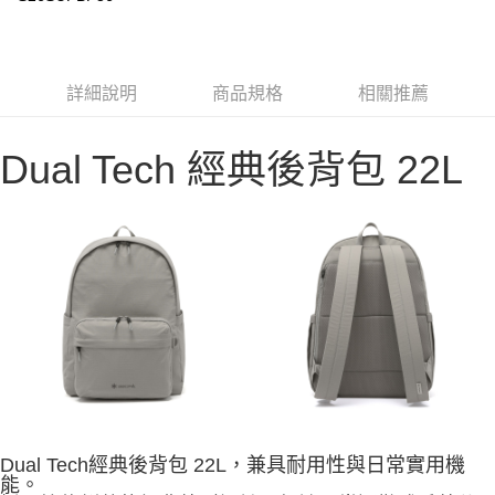
華南商業銀行
彰化商業銀行
合作金庫商業銀行
第一商業銀行
LINE Pay
上海商業儲蓄銀行
台北富邦商業銀行
華南商業銀行
彰化商業銀行
國泰世華商業銀行
兆豐國際商業銀行
Apple Pay
上海商業儲蓄銀行
台北富邦商業銀行
臺灣中小企業銀行
台中商業銀行
國泰世華商業銀行
兆豐國際商業銀行
詳細說明
商品規格
相關推薦
匯豐（台灣）商業銀行
華泰商業銀行
Google Pay
臺灣中小企業銀行
台中商業銀行
聯邦商業銀行
遠東國際商業銀行
匯豐（台灣）商業銀行
華泰商業銀行
AFTEE先享後付
元大商業銀行
永豐商業銀行
聯邦商業銀行
遠東國際商業銀行
Dual Tech 經典後背包 22L
玉山商業銀行
星展（台灣）商業銀行
相關說明
元大商業銀行
永豐商業銀行
台新國際商業銀行
中國信託商業銀行
【關於「AFTEE先享後付」】
玉山商業銀行
星展（台灣）商業銀行
台灣樂天信用卡公司
AFTEE先享後付是「在收到商品之後才付款」的支付方式。 讓您購物簡單
台新國際商業銀行
中國信託商業銀行
運送方式
便利好安心！
台灣樂天信用卡公司
１．簡單：不需註冊會員、不需綁卡、不需儲值。
宅配
２．便利：只要手機號碼，簡訊認證，即可結帳。
每筆NT$100，滿NT$2,000(含以上)免運費
３．安心：先確認商品／服務後，再付款。
【「AFTEE先享後付」結帳流程】
１．於結帳方式選擇「AFTEE先享後付」後，將跳轉至「AFTEE先享後付」
結帳頁面，進行簡訊認證並確認金額後，即可完成結帳。
２．訂單成立數日內，您將收到繳費通知簡訊。
３．收到繳費通知簡訊後14天內，點擊此簡訊中的連結，可透過四大超商／
ATM／網路銀行／等多元方式進行付款，方視為交易完成。
※ 請注意：結帳手續完成當下不需立刻繳費，但若您需要取消訂單，請聯絡
Dual Tech經典後背包 22L，兼具耐用性與日常實用機
購買商品的店家。未經商家同意取消之訂單仍視為有效，需透過AFTEE先享
能。
後付繳納相關費用。