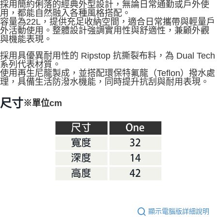
採用簡約俐落的經典外型設計，無論日常通勤或戶外使
※ 交易是否成功請以「AFTEE先享後付 」之結帳頁面顯示為準，若有關於
用，都能自然融入各種風格搭配。
是否繳費成功／繳費後需取消欲退款等相關疑問，請聯繫「AFTEE先享後付
容量為22L，提供充足收納空間，適合日常攜帶與輕量戶
客戶支援中心」
https://netprotections.freshdesk.com/support/home
外活動使用。整體設計強調實用性與舒適性，兼顧外觀
與機能表現。
【注意事項】
１．透過由恩沛科技股份有限公司提供之「AFTEE先享後付」服務完成之交
採用具優異耐用性的 Ripstop 抗撕裂布料，為 Dual Tech
易，需依本服務之必要範圍內提供個人資料，並將交易相關給付款項請求債
系列代表材質。
權轉讓予恩沛科技股份有限公司。
使用再生尼龍製成，並搭配環保特氟龍（Teflon）撥水處
２．關於個人資料處理事宜，請瀏覽以下網址：
理，具備生活防潑水機能，同時提升抗刮與耐用表現。
https://aftee.tw/terms/#terms3
３．未成年的使用者請事先徵得法定代理人或監護人之同意方可使用
尺寸
※單位cm
「AFTEE先享後付」，若未經同意申辦者引起之損失，本公司不負相關責
任。
４．使用「AFTEE先享後付」時，將依據個別帳號之用戶狀況，依本公司即
時審查核予不同之上限額度；若仍有額度不足之情形，本公司將視審查結果
請求用戶進行身份認證。
５．嚴禁一人註冊多個帳號或使用他人資訊註冊。若發現惡意使用之情形，
恩沛科技股份有限公司將有權停止該用戶之使用額度並採取法律行動。
顯示電腦版詳細說明