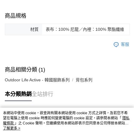
商品規格
材質
表布：100% 尼龍／內裡：100% 聚酯纖維
客服
商品相關分類 (1)
Outdoor Life Active - 韓國服飾系列
背包系列
本分類熱銷
全站排行
本網站中使用 cookie，欲查詢有關本網站使用 cookie 方式之詳情，及若您不希
熱門標籤
望在電腦上使用 cookie 時應如何變更電腦的 cookie 設定，請參閱本網站「
隱私
權條款
」之 Cookie 聲明。您繼續使用本網站即表示您同意本公司得按本網站使
用條款之 Cookie 聲明使用 cookie。
了解更多 >