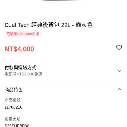
Dual Tech 經典後背包 22L - 霧灰色
宅配滿NT$2,000免運
NT$4,000
付款與運送方式
宅配滿NT$2,000免運
付款方式
商品特色
信用卡一次付款
商品編號
信用卡分期付款
11766216
3 期 0 利率 每期
NT$1,333
21家銀行
銷售重點
6 期 0 利率 每期
NT$666
21家銀行
合作金庫商業銀行
第一商業銀行
S26SUFBP36