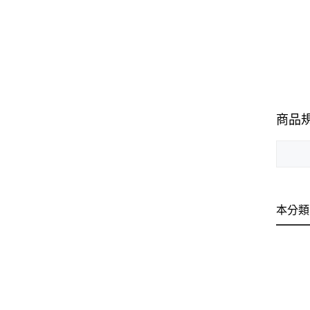
商品
本分類