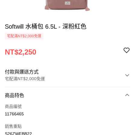
Softwill 水桶包 6.5L - 深粉紅色
宅配滿NT$2,000免運
NT$2,250
付款與運送方式
宅配滿NT$2,000免運
付款方式
商品特色
信用卡一次付款
商品編號
信用卡分期付款
11766465
3 期 0 利率 每期
NT$750
21家銀行
銷售重點
6 期 0 利率 每期
NT$375
21家銀行
合作金庫商業銀行
第一商業銀行
S26ZWFBB22