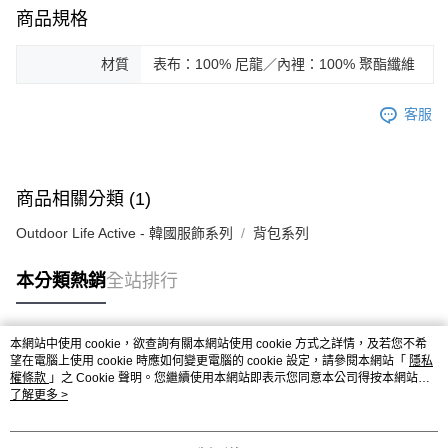
商品規格
材質
表布：100% 尼龍／內裡：100% 聚酯纖維
客服
商品相關分類 (1)
Outdoor Life Active - 韓國服飾系列
背包系列
本分類熱銷
全站排行
本網站中使用 cookie，欲查詢有關本網站使用 cookie 方式之詳情，及若您不希
熱門標籤
望在電腦上使用 cookie 時應如何變更電腦的 cookie 設定，請參閱本網站「
隱私
權條款
」之 Cookie 聲明。您繼續使用本網站即表示您同意本公司得按本網站使
用條款之 Cookie 聲明使用 cookie。
了解更多 >