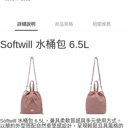
華南商業銀行
彰化商業銀行
合作金庫商業銀行
第一商業銀行
LINE Pay
上海商業儲蓄銀行
台北富邦商業銀行
華南商業銀行
彰化商業銀行
國泰世華商業銀行
兆豐國際商業銀行
Apple Pay
上海商業儲蓄銀行
台北富邦商業銀行
臺灣中小企業銀行
台中商業銀行
國泰世華商業銀行
兆豐國際商業銀行
詳細說明
商品規格
相關推薦
匯豐（台灣）商業銀行
華泰商業銀行
Google Pay
臺灣中小企業銀行
台中商業銀行
聯邦商業銀行
遠東國際商業銀行
匯豐（台灣）商業銀行
華泰商業銀行
AFTEE先享後付
元大商業銀行
永豐商業銀行
聯邦商業銀行
遠東國際商業銀行
Softwill 水桶包 6.5L
玉山商業銀行
星展（台灣）商業銀行
相關說明
元大商業銀行
永豐商業銀行
台新國際商業銀行
中國信託商業銀行
【關於「AFTEE先享後付」】
玉山商業銀行
星展（台灣）商業銀行
台灣樂天信用卡公司
AFTEE先享後付是「在收到商品之後才付款」的支付方式。 讓您購物簡單
台新國際商業銀行
中國信託商業銀行
運送方式
便利好安心！
台灣樂天信用卡公司
１．簡單：不需註冊會員、不需綁卡、不需儲值。
宅配
２．便利：只要手機號碼，簡訊認證，即可結帳。
每筆NT$100，滿NT$2,000(含以上)免運費
３．安心：先確認商品／服務後，再付款。
【「AFTEE先享後付」結帳流程】
１．於結帳方式選擇「AFTEE先享後付」後，將跳轉至「AFTEE先享後付」
結帳頁面，進行簡訊認證並確認金額後，即可完成結帳。
２．訂單成立數日內，您將收到繳費通知簡訊。
３．收到繳費通知簡訊後14天內，點擊此簡訊中的連結，可透過四大超商／
ATM／網路銀行／等多元方式進行付款，方視為交易完成。
※ 請注意：結帳手續完成當下不需立刻繳費，但若您需要取消訂單，請聯絡
Softwill 水桶包 6.5L，兼具柔軟質感與多元使用方式。
購買商品的店家。未經商家同意取消之訂單仍視為有效，需透過AFTEE先享
以簡約外型搭配自然垂墜感設計，呈現輕鬆且具風格的
後付繳納相關費用。