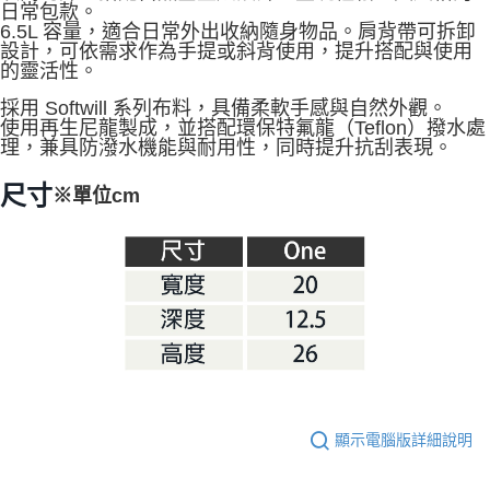
日常包款。
※ 交易是否成功請以「AFTEE先享後付 」之結帳頁面顯示為準，若有關於
6.5L 容量，適合日常外出收納隨身物品。肩背帶可拆卸
是否繳費成功／繳費後需取消欲退款等相關疑問，請聯繫「AFTEE先享後付
設計，可依需求作為手提或斜背使用，提升搭配與使用
客戶支援中心」
https://netprotections.freshdesk.com/support/home
的靈活性。
【注意事項】
採用 Softwill 系列布料，具備柔軟手感與自然外觀。
１．透過由恩沛科技股份有限公司提供之「AFTEE先享後付」服務完成之交
使用再生尼龍製成，並搭配環保特氟龍（Teflon）撥水處
易，需依本服務之必要範圍內提供個人資料，並將交易相關給付款項請求債
理，兼具防潑水機能與耐用性，同時提升抗刮表現。
權轉讓予恩沛科技股份有限公司。
２．關於個人資料處理事宜，請瀏覽以下網址：
尺寸
※單位cm
https://aftee.tw/terms/#terms3
３．未成年的使用者請事先徵得法定代理人或監護人之同意方可使用
「AFTEE先享後付」，若未經同意申辦者引起之損失，本公司不負相關責
任。
４．使用「AFTEE先享後付」時，將依據個別帳號之用戶狀況，依本公司即
時審查核予不同之上限額度；若仍有額度不足之情形，本公司將視審查結果
請求用戶進行身份認證。
５．嚴禁一人註冊多個帳號或使用他人資訊註冊。若發現惡意使用之情形，
恩沛科技股份有限公司將有權停止該用戶之使用額度並採取法律行動。
顯示電腦版詳細說明