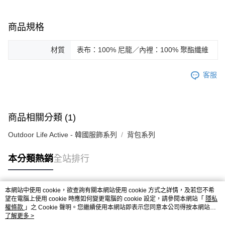
商品規格
材質
表布：100% 尼龍／內裡：100% 聚酯纖維
客服
商品相關分類 (1)
Outdoor Life Active - 韓國服飾系列
背包系列
本分類熱銷
全站排行
本網站中使用 cookie，欲查詢有關本網站使用 cookie 方式之詳情，及若您不希
熱門標籤
望在電腦上使用 cookie 時應如何變更電腦的 cookie 設定，請參閱本網站「
隱私
權條款
」之 Cookie 聲明。您繼續使用本網站即表示您同意本公司得按本網站使
用條款之 Cookie 聲明使用 cookie。
了解更多 >