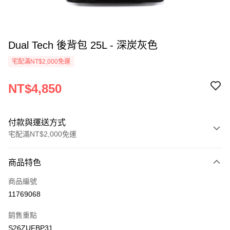
Dual Tech 後背包 25L - 深炭灰色
宅配滿NT$2,000免運
NT$4,850
付款與運送方式
宅配滿NT$2,000免運
付款方式
商品特色
信用卡一次付款
商品編號
信用卡分期付款
11769068
3 期 0 利率 每期
NT$1,616
21家銀行
銷售重點
6 期 0 利率 每期
NT$808
21家銀行
合作金庫商業銀行
第一商業銀行
S26ZUFBP31