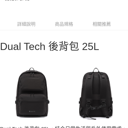
華南商業銀行
彰化商業銀行
合作金庫商業銀行
第一商業銀行
LINE Pay
上海商業儲蓄銀行
台北富邦商業銀行
華南商業銀行
彰化商業銀行
國泰世華商業銀行
兆豐國際商業銀行
Apple Pay
上海商業儲蓄銀行
台北富邦商業銀行
臺灣中小企業銀行
台中商業銀行
國泰世華商業銀行
兆豐國際商業銀行
詳細說明
商品規格
相關推薦
匯豐（台灣）商業銀行
華泰商業銀行
Google Pay
臺灣中小企業銀行
台中商業銀行
聯邦商業銀行
遠東國際商業銀行
匯豐（台灣）商業銀行
華泰商業銀行
AFTEE先享後付
元大商業銀行
永豐商業銀行
聯邦商業銀行
遠東國際商業銀行
Dual Tech 後背包 25L
玉山商業銀行
星展（台灣）商業銀行
相關說明
元大商業銀行
永豐商業銀行
台新國際商業銀行
中國信託商業銀行
【關於「AFTEE先享後付」】
玉山商業銀行
星展（台灣）商業銀行
台灣樂天信用卡公司
AFTEE先享後付是「在收到商品之後才付款」的支付方式。 讓您購物簡單
台新國際商業銀行
中國信託商業銀行
運送方式
便利好安心！
台灣樂天信用卡公司
１．簡單：不需註冊會員、不需綁卡、不需儲值。
宅配
２．便利：只要手機號碼，簡訊認證，即可結帳。
每筆NT$100，滿NT$2,000(含以上)免運費
３．安心：先確認商品／服務後，再付款。
【「AFTEE先享後付」結帳流程】
１．於結帳方式選擇「AFTEE先享後付」後，將跳轉至「AFTEE先享後付」
結帳頁面，進行簡訊認證並確認金額後，即可完成結帳。
２．訂單成立數日內，您將收到繳費通知簡訊。
３．收到繳費通知簡訊後14天內，點擊此簡訊中的連結，可透過四大超商／
ATM／網路銀行／等多元方式進行付款，方視為交易完成。
※ 請注意：結帳手續完成當下不需立刻繳費，但若您需要取消訂單，請聯絡
購買商品的店家。未經商家同意取消之訂單仍視為有效，需透過AFTEE先享
後付繳納相關費用。