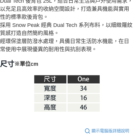
Dual Tech 後背包 25L，結合日常生活與戶外使用需求，
※ 交易是否成功請以「AFTEE先享後付 」之結帳頁面顯示為準，若有關於
以充足且高效率的收納空間設計，打造兼具機能與實用
是否繳費成功／繳費後需取消欲退款等相關疑問，請聯繫「AFTEE先享後付
客戶支援中心」
https://netprotections.freshdesk.com/support/home
性的標準款後背包。
採用 Snow Peak 經典 Dual Tech 系列布料，以細緻羅紋
【注意事項】
１．透過由恩沛科技股份有限公司提供之「AFTEE先享後付」服務完成之交
質感打造自然簡約風格。
易，需依本服務之必要範圍內提供個人資料，並將交易相關給付款項請求債
經環保塗層防潑水處理，具備日常生活防水機能，在日
權轉讓予恩沛科技股份有限公司。
２．關於個人資料處理事宜，請瀏覽以下網址：
常使用中展現優異的耐用性與抗刮表現。
https://aftee.tw/terms/#terms3
３．未成年的使用者請事先徵得法定代理人或監護人之同意方可使用
尺寸
※單位cm
「AFTEE先享後付」，若未經同意申辦者引起之損失，本公司不負相關責
任。
４．使用「AFTEE先享後付」時，將依據個別帳號之用戶狀況，依本公司即
時審查核予不同之上限額度；若仍有額度不足之情形，本公司將視審查結果
請求用戶進行身份認證。
５．嚴禁一人註冊多個帳號或使用他人資訊註冊。若發現惡意使用之情形，
恩沛科技股份有限公司將有權停止該用戶之使用額度並採取法律行動。
顯示電腦版詳細說明