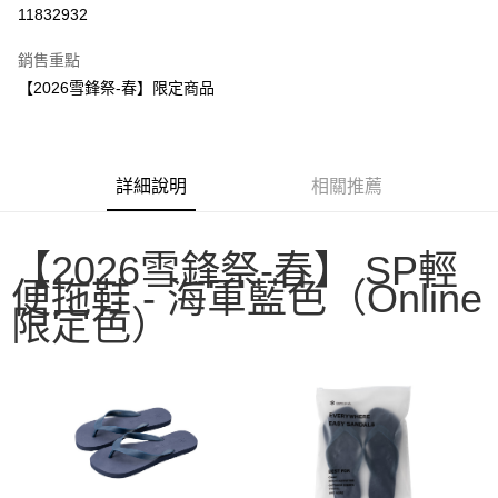
信用卡分期付款
11832932
3 期 0 利率 每期
NT$196
21家銀行
銷售重點
6 期 0 利率 每期
NT$98
21家銀行
合作金庫商業銀行
第一商業銀行
【2026雪鋒祭-春】限定商品
華南商業銀行
彰化商業銀行
合作金庫商業銀行
第一商業銀行
LINE Pay
上海商業儲蓄銀行
台北富邦商業銀行
華南商業銀行
彰化商業銀行
國泰世華商業銀行
兆豐國際商業銀行
Apple Pay
上海商業儲蓄銀行
台北富邦商業銀行
臺灣中小企業銀行
台中商業銀行
國泰世華商業銀行
兆豐國際商業銀行
詳細說明
相關推薦
匯豐（台灣）商業銀行
華泰商業銀行
Google Pay
臺灣中小企業銀行
台中商業銀行
聯邦商業銀行
遠東國際商業銀行
匯豐（台灣）商業銀行
華泰商業銀行
AFTEE先享後付
元大商業銀行
永豐商業銀行
聯邦商業銀行
遠東國際商業銀行
【2026雪鋒祭-春】 SP輕
玉山商業銀行
星展（台灣）商業銀行
相關說明
元大商業銀行
永豐商業銀行
台新國際商業銀行
中國信託商業銀行
便拖鞋 - 海軍藍色（Online
【關於「AFTEE先享後付」】
玉山商業銀行
星展（台灣）商業銀行
台灣樂天信用卡公司
AFTEE先享後付是「在收到商品之後才付款」的支付方式。 讓您購物簡單
限定色）
台新國際商業銀行
中國信託商業銀行
運送方式
便利好安心！
台灣樂天信用卡公司
１．簡單：不需註冊會員、不需綁卡、不需儲值。
宅配
２．便利：只要手機號碼，簡訊認證，即可結帳。
每筆NT$100，滿NT$2,000(含以上)免運費
３．安心：先確認商品／服務後，再付款。
【「AFTEE先享後付」結帳流程】
１．於結帳方式選擇「AFTEE先享後付」後，將跳轉至「AFTEE先享後付」
結帳頁面，進行簡訊認證並確認金額後，即可完成結帳。
２．訂單成立數日內，您將收到繳費通知簡訊。