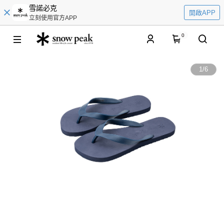
雪諾必克
開啟APP
立刻使用官方APP
0
1
/
6