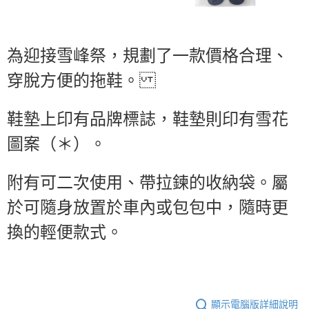
３．收到繳費通知簡訊後14天內，點擊此簡訊中的連結，可透過四大超商／
ATM／網路銀行／等多元方式進行付款，方視為交易完成。
※ 請注意：結帳手續完成當下不需立刻繳費，但若您需要取消訂單，請聯絡
購買商品的店家。未經商家同意取消之訂單仍視為有效，需透過AFTEE先享
為迎接雪峰祭，規劃了一款價格合理、
後付繳納相關費用。
※ 交易是否成功請以「AFTEE先享後付 」之結帳頁面顯示為準，若有關於
穿脫方便的拖鞋。
是否繳費成功／繳費後需取消欲退款等相關疑問，請聯繫「AFTEE先享後付
客戶支援中心」
https://netprotections.freshdesk.com/support/home
鞋墊上印有品牌標誌，鞋墊則印有雪花
【注意事項】
１．透過由恩沛科技股份有限公司提供之「AFTEE先享後付」服務完成之交
圖案（＊）。
易，需依本服務之必要範圍內提供個人資料，並將交易相關給付款項請求債
權轉讓予恩沛科技股份有限公司。
２．關於個人資料處理事宜，請瀏覽以下網址：
附有可二次使用、帶拉鍊的收納袋。
屬
https://aftee.tw/terms/#terms3
３．未成年的使用者請事先徵得法定代理人或監護人之同意方可使用
於可隨身放置於車內或包包中，隨時更
「AFTEE先享後付」，若未經同意申辦者引起之損失，本公司不負相關責
任。
換的輕便款式。
４．使用「AFTEE先享後付」時，將依據個別帳號之用戶狀況，依本公司即
時審查核予不同之上限額度；若仍有額度不足之情形，本公司將視審查結果
請求用戶進行身份認證。
５．嚴禁一人註冊多個帳號或使用他人資訊註冊。若發現惡意使用之情形，
恩沛科技股份有限公司將有權停止該用戶之使用額度並採取法律行動。
顯示電腦版詳細說明