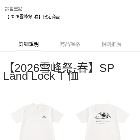
3 期 0 利率 每期
NT$450
21家銀行
銷售重點
6 期 0 利率 每期
NT$225
21家銀行
合作金庫商業銀行
第一商業銀行
【2026雪峰祭-春】限定商品
華南商業銀行
彰化商業銀行
合作金庫商業銀行
第一商業銀行
LINE Pay
上海商業儲蓄銀行
台北富邦商業銀行
華南商業銀行
彰化商業銀行
國泰世華商業銀行
兆豐國際商業銀行
Apple Pay
上海商業儲蓄銀行
台北富邦商業銀行
臺灣中小企業銀行
台中商業銀行
國泰世華商業銀行
兆豐國際商業銀行
詳細說明
商品規格
相關推薦
匯豐（台灣）商業銀行
華泰商業銀行
Google Pay
臺灣中小企業銀行
台中商業銀行
聯邦商業銀行
遠東國際商業銀行
匯豐（台灣）商業銀行
華泰商業銀行
AFTEE先享後付
元大商業銀行
永豐商業銀行
聯邦商業銀行
遠東國際商業銀行
【2026雪峰祭-春】SP
玉山商業銀行
星展（台灣）商業銀行
相關說明
元大商業銀行
永豐商業銀行
台新國際商業銀行
中國信託商業銀行
Land Lock T 恤
【關於「AFTEE先享後付」】
玉山商業銀行
星展（台灣）商業銀行
台灣樂天信用卡公司
AFTEE先享後付是「在收到商品之後才付款」的支付方式。 讓您購物簡單
台新國際商業銀行
中國信託商業銀行
運送方式
便利好安心！
台灣樂天信用卡公司
１．簡單：不需註冊會員、不需綁卡、不需儲值。
宅配
２．便利：只要手機號碼，簡訊認證，即可結帳。
每筆NT$100，滿NT$2,000(含以上)免運費
３．安心：先確認商品／服務後，再付款。
【「AFTEE先享後付」結帳流程】
１．於結帳方式選擇「AFTEE先享後付」後，將跳轉至「AFTEE先享後付」
結帳頁面，進行簡訊認證並確認金額後，即可完成結帳。
２．訂單成立數日內，您將收到繳費通知簡訊。
３．收到繳費通知簡訊後14天內，點擊此簡訊中的連結，可透過四大超商／
ATM／網路銀行／等多元方式進行付款，方視為交易完成。