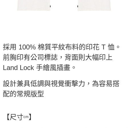
※ 請注意：結帳手續完成當下不需立刻繳費，但若您需要取消訂單，請聯絡
購買商品的店家。未經商家同意取消之訂單仍視為有效，需透過AFTEE先享
後付繳納相關費用。
※ 交易是否成功請以「AFTEE先享後付 」之結帳頁面顯示為準，若有關於
是否繳費成功／繳費後需取消欲退款等相關疑問，請聯繫「AFTEE先享後付
客戶支援中心」
https://netprotections.freshdesk.com/support/home
【注意事項】
採用 100% 棉質平紋布料的印花 T 恤。
１．透過由恩沛科技股份有限公司提供之「AFTEE先享後付」服務完成之交
易，需依本服務之必要範圍內提供個人資料，並將交易相關給付款項請求債
前胸印有公司標誌，背面則大幅印上
權轉讓予恩沛科技股份有限公司。
２．關於個人資料處理事宜，請瀏覽以下網址：
Land Lock 手繪風插畫。
https://aftee.tw/terms/#terms3
３．未成年的使用者請事先徵得法定代理人或監護人之同意方可使用
「AFTEE先享後付」，若未經同意申辦者引起之損失，本公司不負相關責
設計兼具低調與視覺衝擊力，為容易搭
任。
４．使用「AFTEE先享後付」時，將依據個別帳號之用戶狀況，依本公司即
配的常規版型
時審查核予不同之上限額度；若仍有額度不足之情形，本公司將視審查結果
請求用戶進行身份認證。
５．嚴禁一人註冊多個帳號或使用他人資訊註冊。若發現惡意使用之情形，
恩沛科技股份有限公司將有權停止該用戶之使用額度並採取法律行動。
【尺寸
】
cm