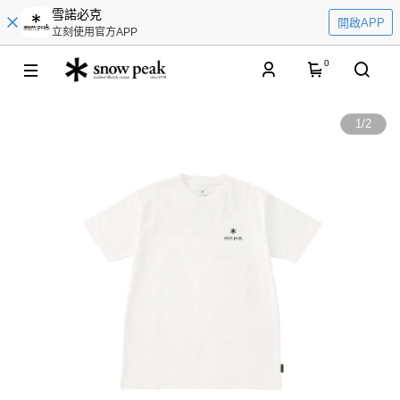
雪諾必克
開啟APP
立刻使用官方APP
0
1
/
2