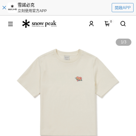
雪諾必克
開啟APP
立刻使用官方APP
0
1
/
3