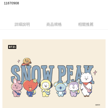
信用卡分期付款
11870908
3 期 0 利率 每期
NT$530
21家銀行
6 期 0 利率 每期
NT$265
21家銀行
合作金庫商業銀行
第一商業銀行
華南商業銀行
彰化商業銀行
合作金庫商業銀行
第一商業銀行
LINE Pay
詳細說明
商品規格
相關推薦
上海商業儲蓄銀行
台北富邦商業銀行
華南商業銀行
彰化商業銀行
國泰世華商業銀行
兆豐國際商業銀行
Apple Pay
上海商業儲蓄銀行
台北富邦商業銀行
臺灣中小企業銀行
台中商業銀行
國泰世華商業銀行
兆豐國際商業銀行
匯豐（台灣）商業銀行
華泰商業銀行
Google Pay
臺灣中小企業銀行
台中商業銀行
聯邦商業銀行
遠東國際商業銀行
匯豐（台灣）商業銀行
華泰商業銀行
AFTEE先享後付
元大商業銀行
永豐商業銀行
聯邦商業銀行
遠東國際商業銀行
玉山商業銀行
星展（台灣）商業銀行
相關說明
元大商業銀行
永豐商業銀行
台新國際商業銀行
中國信託商業銀行
【關於「AFTEE先享後付」】
玉山商業銀行
星展（台灣）商業銀行
台灣樂天信用卡公司
AFTEE先享後付是「在收到商品之後才付款」的支付方式。 讓您購物簡單
台新國際商業銀行
中國信託商業銀行
運送方式
便利好安心！
台灣樂天信用卡公司
１．簡單：不需註冊會員、不需綁卡、不需儲值。
宅配
２．便利：只要手機號碼，簡訊認證，即可結帳。
每筆NT$100，滿NT$2,000(含以上)免運費
３．安心：先確認商品／服務後，再付款。
【「AFTEE先享後付」結帳流程】
１．於結帳方式選擇「AFTEE先享後付」後，將跳轉至「AFTEE先享後付」
結帳頁面，進行簡訊認證並確認金額後，即可完成結帳。
２．訂單成立數日內，您將收到繳費通知簡訊。