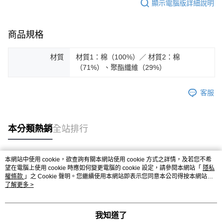
顯示電腦版詳細說明
商品規格
材質
材質1：棉（100%）／ 材質2：棉
（71%）、聚酯纖維（29%）
客服
本分類熱銷
全站排行
本網站中使用 cookie，欲查詢有關本網站使用 cookie 方式之詳情，及若您不希
熱門標籤
望在電腦上使用 cookie 時應如何變更電腦的 cookie 設定，請參閱本網站「
隱私
權條款
」之 Cookie 聲明。您繼續使用本網站即表示您同意本公司得按本網站使
用條款之 Cookie 聲明使用 cookie。
了解更多 >
我知道了