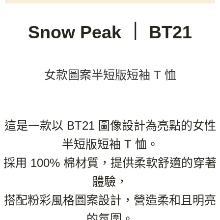
３．收到繳費通知簡訊後14天內，點擊此簡訊中的連結，可透過四大超商／
ATM／網路銀行／等多元方式進行付款，方視為交易完成。
※ 請注意：結帳手續完成當下不需立刻繳費，但若您需要取消訂單，請聯絡
Snow Peak ｜ BT21
購買商品的店家。未經商家同意取消之訂單仍視為有效，需透過AFTEE先享
後付繳納相關費用。
※ 交易是否成功請以「AFTEE先享後付 」之結帳頁面顯示為準，若有關於
是否繳費成功／繳費後需取消欲退款等相關疑問，請聯繫「AFTEE先享後付
客戶支援中心」
https://netprotections.freshdesk.com/support/home
女款圖案半短版短袖 T 恤
【注意事項】
１．透過由恩沛科技股份有限公司提供之「AFTEE先享後付」服務完成之交
易，需依本服務之必要範圍內提供個人資料，並將交易相關給付款項請求債
權轉讓予恩沛科技股份有限公司。
２．關於個人資料處理事宜，請瀏覽以下網址：
這是一款以 BT21 圖像設計為亮點的女性
https://aftee.tw/terms/#terms3
３．未成年的使用者請事先徵得法定代理人或監護人之同意方可使用
半短版短袖 T 恤。
「AFTEE先享後付」，若未經同意申辦者引起之損失，本公司不負相關責
任。
採用 100% 棉材質，提供柔軟舒適的穿著
４．使用「AFTEE先享後付」時，將依據個別帳號之用戶狀況，依本公司即
時審查核予不同之上限額度；若仍有額度不足之情形，本公司將視審查結果
體驗，
請求用戶進行身份認證。
５．嚴禁一人註冊多個帳號或使用他人資訊註冊。若發現惡意使用之情形，
搭配粉彩風格圖案設計，營造柔和且明亮
恩沛科技股份有限公司將有權停止該用戶之使用額度並採取法律行動。
的氛圍。