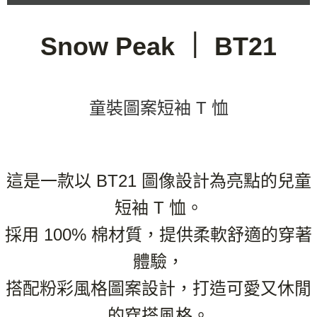
３．收到繳費通知簡訊後14天內，點擊此簡訊中的連結，可透過四大超商／
ATM／網路銀行／等多元方式進行付款，方視為交易完成。
※ 請注意：結帳手續完成當下不需立刻繳費，但若您需要取消訂單，請聯絡
Snow Peak ｜ BT21
購買商品的店家。未經商家同意取消之訂單仍視為有效，需透過AFTEE先享
後付繳納相關費用。
※ 交易是否成功請以「AFTEE先享後付 」之結帳頁面顯示為準，若有關於
是否繳費成功／繳費後需取消欲退款等相關疑問，請聯繫「AFTEE先享後付
客戶支援中心」
https://netprotections.freshdesk.com/support/home
童裝圖案短袖 T 恤
【注意事項】
１．透過由恩沛科技股份有限公司提供之「AFTEE先享後付」服務完成之交
易，需依本服務之必要範圍內提供個人資料，並將交易相關給付款項請求債
權轉讓予恩沛科技股份有限公司。
２．關於個人資料處理事宜，請瀏覽以下網址：
這是一款以 BT21 圖像設計為亮點的兒童
https://aftee.tw/terms/#terms3
３．未成年的使用者請事先徵得法定代理人或監護人之同意方可使用
短袖 T 恤。
「AFTEE先享後付」，若未經同意申辦者引起之損失，本公司不負相關責
任。
採用 100% 棉材質，提供柔軟舒適的穿著
４．使用「AFTEE先享後付」時，將依據個別帳號之用戶狀況，依本公司即
時審查核予不同之上限額度；若仍有額度不足之情形，本公司將視審查結果
體驗，
請求用戶進行身份認證。
５．嚴禁一人註冊多個帳號或使用他人資訊註冊。若發現惡意使用之情形，
搭配粉彩風格圖案設計，打造可愛又休閒
恩沛科技股份有限公司將有權停止該用戶之使用額度並採取法律行動。
的穿搭風格。