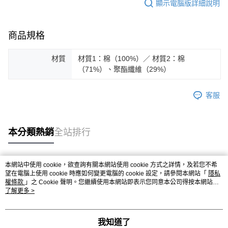
顯示電腦版詳細說明
商品規格
材質
材質1：棉（100%）／ 材質2：棉
（71%）、聚酯纖維（29%）
客服
本分類熱銷
全站排行
本網站中使用 cookie，欲查詢有關本網站使用 cookie 方式之詳情，及若您不希
熱門標籤
望在電腦上使用 cookie 時應如何變更電腦的 cookie 設定，請參閱本網站「
隱私
權條款
」之 Cookie 聲明。您繼續使用本網站即表示您同意本公司得按本網站使
用條款之 Cookie 聲明使用 cookie。
了解更多 >
我知道了