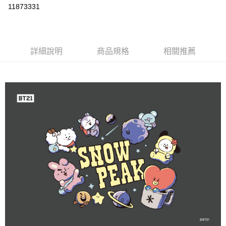
信用卡分期付款
11873331
3 期 0 利率 每期
NT$383
21家銀行
6 期 0 利率 每期
NT$191
21家銀行
合作金庫商業銀行
第一商業銀行
華南商業銀行
彰化商業銀行
合作金庫商業銀行
第一商業銀行
LINE Pay
詳細說明
商品規格
相關推薦
上海商業儲蓄銀行
台北富邦商業銀行
華南商業銀行
彰化商業銀行
國泰世華商業銀行
兆豐國際商業銀行
Apple Pay
上海商業儲蓄銀行
台北富邦商業銀行
臺灣中小企業銀行
台中商業銀行
國泰世華商業銀行
兆豐國際商業銀行
匯豐（台灣）商業銀行
華泰商業銀行
Google Pay
臺灣中小企業銀行
台中商業銀行
聯邦商業銀行
遠東國際商業銀行
匯豐（台灣）商業銀行
華泰商業銀行
AFTEE先享後付
元大商業銀行
永豐商業銀行
聯邦商業銀行
遠東國際商業銀行
玉山商業銀行
星展（台灣）商業銀行
相關說明
元大商業銀行
永豐商業銀行
台新國際商業銀行
中國信託商業銀行
【關於「AFTEE先享後付」】
玉山商業銀行
星展（台灣）商業銀行
台灣樂天信用卡公司
AFTEE先享後付是「在收到商品之後才付款」的支付方式。 讓您購物簡單
台新國際商業銀行
中國信託商業銀行
運送方式
便利好安心！
台灣樂天信用卡公司
１．簡單：不需註冊會員、不需綁卡、不需儲值。
宅配
２．便利：只要手機號碼，簡訊認證，即可結帳。
每筆NT$100，滿NT$2,000(含以上)免運費
３．安心：先確認商品／服務後，再付款。
【「AFTEE先享後付」結帳流程】
１．於結帳方式選擇「AFTEE先享後付」後，將跳轉至「AFTEE先享後付」
結帳頁面，進行簡訊認證並確認金額後，即可完成結帳。
２．訂單成立數日內，您將收到繳費通知簡訊。