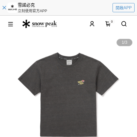
雪諾必克
開啟APP
立刻使用官方APP
0
1
/
3