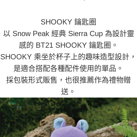
※ 交易是否成功請以「AFTEE先享後付 」之結帳頁面顯示為準，若有關於
是否繳費成功／繳費後需取消欲退款等相關疑問，請聯繫「AFTEE先享後付
客戶支援中心」
https://netprotections.freshdesk.com/support/home
SHOOKY
鑰匙圈
【注意事項】
以 Snow Peak 經典 Sierra Cup 為設計靈
１．透過由恩沛科技股份有限公司提供之「AFTEE先享後付」服務完成之交
易，需依本服務之必要範圍內提供個人資料，並將交易相關給付款項請求債
權轉讓予恩沛科技股份有限公司。
感的 BT21
SHOOKY 鑰匙圈。
２．關於個人資料處理事宜，請瀏覽以下網址：
https://aftee.tw/terms/#terms3
SHOOKY
乘坐於杯子上的趣味造型設計，
３．未成年的使用者請事先徵得法定代理人或監護人之同意方可使用
「AFTEE先享後付」，若未經同意申辦者引起之損失，本公司不負相關責
是適合搭配各種配件使用的單品。
任。
４．使用「AFTEE先享後付」時，將依據個別帳號之用戶狀況，依本公司即
採包裝形式販售，也很推薦作為禮物贈
時審查核予不同之上限額度；若仍有額度不足之情形，本公司將視審查結果
請求用戶進行身份認證。
送。
５．嚴禁一人註冊多個帳號或使用他人資訊註冊。若發現惡意使用之情形，
恩沛科技股份有限公司將有權停止該用戶之使用額度並採取法律行動。