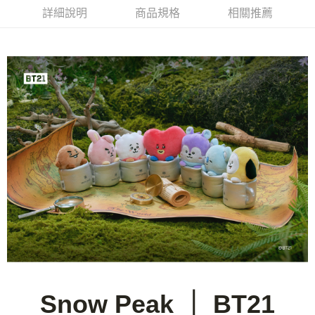
華南商業銀行
彰化商業銀行
合作金庫商業銀行
第一商業銀行
LINE Pay
詳細說明
商品規格
相關推薦
上海商業儲蓄銀行
台北富邦商業銀行
華南商業銀行
彰化商業銀行
國泰世華商業銀行
兆豐國際商業銀行
Apple Pay
上海商業儲蓄銀行
台北富邦商業銀行
臺灣中小企業銀行
台中商業銀行
國泰世華商業銀行
兆豐國際商業銀行
匯豐（台灣）商業銀行
華泰商業銀行
Google Pay
臺灣中小企業銀行
台中商業銀行
聯邦商業銀行
遠東國際商業銀行
匯豐（台灣）商業銀行
華泰商業銀行
AFTEE先享後付
元大商業銀行
永豐商業銀行
聯邦商業銀行
遠東國際商業銀行
玉山商業銀行
星展（台灣）商業銀行
相關說明
元大商業銀行
永豐商業銀行
台新國際商業銀行
中國信託商業銀行
【關於「AFTEE先享後付」】
玉山商業銀行
星展（台灣）商業銀行
台灣樂天信用卡公司
AFTEE先享後付是「在收到商品之後才付款」的支付方式。 讓您購物簡單
台新國際商業銀行
中國信託商業銀行
運送方式
便利好安心！
台灣樂天信用卡公司
１．簡單：不需註冊會員、不需綁卡、不需儲值。
宅配
２．便利：只要手機號碼，簡訊認證，即可結帳。
每筆NT$100，滿NT$2,000(含以上)免運費
３．安心：先確認商品／服務後，再付款。
【「AFTEE先享後付」結帳流程】
１．於結帳方式選擇「AFTEE先享後付」後，將跳轉至「AFTEE先享後付」
結帳頁面，進行簡訊認證並確認金額後，即可完成結帳。
２．訂單成立數日內，您將收到繳費通知簡訊。
３．收到繳費通知簡訊後14天內，點擊此簡訊中的連結，可透過四大超商／
ATM／網路銀行／等多元方式進行付款，方視為交易完成。
※ 請注意：結帳手續完成當下不需立刻繳費，但若您需要取消訂單，請聯絡
Snow Peak ｜ BT21
購買商品的店家。未經商家同意取消之訂單仍視為有效，需透過AFTEE先享
後付繳納相關費用。