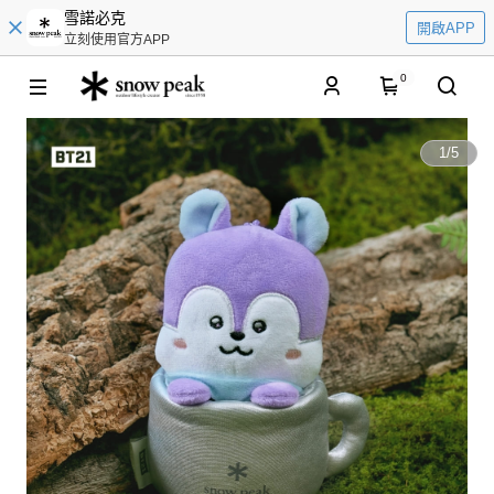
雪諾必克
開啟APP
立刻使用官方APP
0
1
/
5