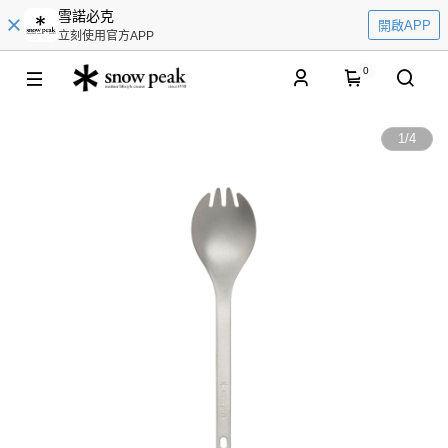
雪諾必克
開啟APP
立刻使用官方APP
0
1
/
4