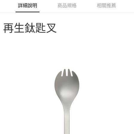
華南商業銀行
彰化商業銀行
合作金庫商業銀行
第一商業銀行
LINE Pay
詳細說明
商品規格
相關推薦
上海商業儲蓄銀行
台北富邦商業銀行
華南商業銀行
彰化商業銀行
國泰世華商業銀行
兆豐國際商業銀行
Apple Pay
上海商業儲蓄銀行
台北富邦商業銀行
臺灣中小企業銀行
台中商業銀行
國泰世華商業銀行
兆豐國際商業銀行
再生鈦匙叉
匯豐（台灣）商業銀行
華泰商業銀行
Google Pay
臺灣中小企業銀行
台中商業銀行
聯邦商業銀行
遠東國際商業銀行
匯豐（台灣）商業銀行
華泰商業銀行
AFTEE先享後付
元大商業銀行
永豐商業銀行
聯邦商業銀行
遠東國際商業銀行
玉山商業銀行
星展（台灣）商業銀行
相關說明
元大商業銀行
永豐商業銀行
台新國際商業銀行
中國信託商業銀行
【關於「AFTEE先享後付」】
玉山商業銀行
星展（台灣）商業銀行
台灣樂天信用卡公司
AFTEE先享後付是「在收到商品之後才付款」的支付方式。 讓您購物簡單
台新國際商業銀行
中國信託商業銀行
運送方式
便利好安心！
台灣樂天信用卡公司
１．簡單：不需註冊會員、不需綁卡、不需儲值。
宅配
２．便利：只要手機號碼，簡訊認證，即可結帳。
每筆NT$100，滿NT$2,000(含以上)免運費
３．安心：先確認商品／服務後，再付款。
【「AFTEE先享後付」結帳流程】
１．於結帳方式選擇「AFTEE先享後付」後，將跳轉至「AFTEE先享後付」
結帳頁面，進行簡訊認證並確認金額後，即可完成結帳。
２．訂單成立數日內，您將收到繳費通知簡訊。
３．收到繳費通知簡訊後14天內，點擊此簡訊中的連結，可透過四大超商／
ATM／網路銀行／等多元方式進行付款，方視為交易完成。
※ 請注意：結帳手續完成當下不需立刻繳費，但若您需要取消訂單，請聯絡
購買商品的店家。未經商家同意取消之訂單仍視為有效，需透過AFTEE先享
後付繳納相關費用。