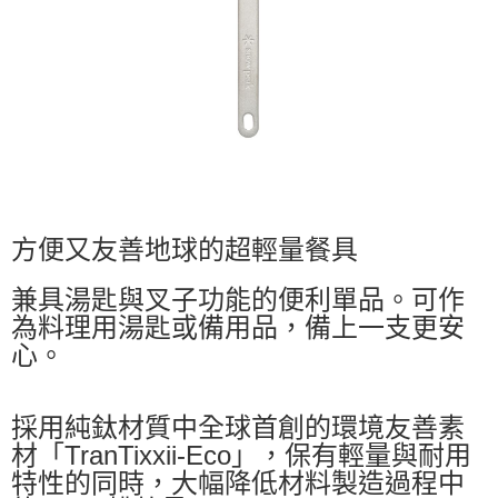
※ 交易是否成功請以「AFTEE先享後付 」之結帳頁面顯示為準，若有關於
是否繳費成功／繳費後需取消欲退款等相關疑問，請聯繫「AFTEE先享後付
客戶支援中心」
https://netprotections.freshdesk.com/support/home
【注意事項】
１．透過由恩沛科技股份有限公司提供之「AFTEE先享後付」服務完成之交
易，需依本服務之必要範圍內提供個人資料，並將交易相關給付款項請求債
權轉讓予恩沛科技股份有限公司。
２．關於個人資料處理事宜，請瀏覽以下網址：
https://aftee.tw/terms/#terms3
３．未成年的使用者請事先徵得法定代理人或監護人之同意方可使用
「AFTEE先享後付」，若未經同意申辦者引起之損失，本公司不負相關責
方便又友善地球的超輕量餐具
任。
４．使用「AFTEE先享後付」時，將依據個別帳號之用戶狀況，依本公司即
兼具湯匙與叉子功能的便利單品。可作
時審查核予不同之上限額度；若仍有額度不足之情形，本公司將視審查結果
請求用戶進行身份認證。
為料理用湯匙或備用品，備上一支更安
５．嚴禁一人註冊多個帳號或使用他人資訊註冊。若發現惡意使用之情形，
心。
恩沛科技股份有限公司將有權停止該用戶之使用額度並採取法律行動。
採用純鈦材質中全球首創的環境友善素
材「TranTixxii-Eco」，保有輕量與耐用
特性的同時，大幅降低材料製造過程中