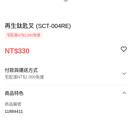
再生鈦匙叉 (SCT-004RE)
宅配滿NT$2,000免運
NT$330
付款與運送方式
宅配滿NT$2,000免運
付款方式
商品特色
信用卡一次付款
商品編號
信用卡分期付款
11884411
3 期 0 利率 每期
NT$110
21家銀行
6 期 0 利率 每期
NT$55
21家銀行
合作金庫商業銀行
第一商業銀行