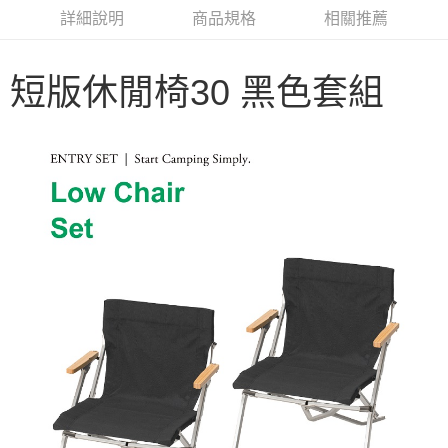
華南商業銀行
彰化商業銀行
合作金庫商業銀行
第一商業銀行
LINE Pay
詳細說明
商品規格
相關推薦
上海商業儲蓄銀行
台北富邦商業銀行
華南商業銀行
彰化商業銀行
國泰世華商業銀行
兆豐國際商業銀行
Apple Pay
上海商業儲蓄銀行
台北富邦商業銀行
臺灣中小企業銀行
台中商業銀行
國泰世華商業銀行
兆豐國際商業銀行
短版休閒椅30 黑色套組
匯豐（台灣）商業銀行
華泰商業銀行
Google Pay
臺灣中小企業銀行
台中商業銀行
聯邦商業銀行
遠東國際商業銀行
匯豐（台灣）商業銀行
華泰商業銀行
AFTEE先享後付
元大商業銀行
永豐商業銀行
聯邦商業銀行
遠東國際商業銀行
玉山商業銀行
星展（台灣）商業銀行
相關說明
元大商業銀行
永豐商業銀行
台新國際商業銀行
中國信託商業銀行
【關於「AFTEE先享後付」】
玉山商業銀行
星展（台灣）商業銀行
台灣樂天信用卡公司
AFTEE先享後付是「在收到商品之後才付款」的支付方式。 讓您購物簡單
台新國際商業銀行
中國信託商業銀行
運送方式
便利好安心！
台灣樂天信用卡公司
１．簡單：不需註冊會員、不需綁卡、不需儲值。
宅配
２．便利：只要手機號碼，簡訊認證，即可結帳。
每筆NT$100，滿NT$2,000(含以上)免運費
３．安心：先確認商品／服務後，再付款。
【「AFTEE先享後付」結帳流程】
１．於結帳方式選擇「AFTEE先享後付」後，將跳轉至「AFTEE先享後付」
結帳頁面，進行簡訊認證並確認金額後，即可完成結帳。
２．訂單成立數日內，您將收到繳費通知簡訊。
３．收到繳費通知簡訊後14天內，點擊此簡訊中的連結，可透過四大超商／
ATM／網路銀行／等多元方式進行付款，方視為交易完成。
※ 請注意：結帳手續完成當下不需立刻繳費，但若您需要取消訂單，請聯絡
購買商品的店家。未經商家同意取消之訂單仍視為有效，需透過AFTEE先享
後付繳納相關費用。