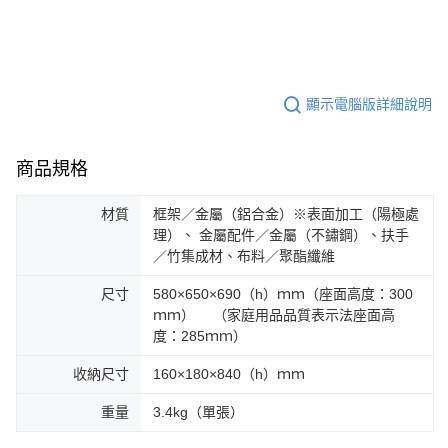
顯示電腦版詳細說明
商品規格
材質
框架／金屬（鋁合金）※表面加工（陽極處
理）、 金屬配件／金屬（不鏽鋼）、扶手
／竹集成材、布料／聚酯纖維
尺寸
580×650×690（h）ｍｍ（座面高度：300
ｍｍ） （家庭用品品質表示法座面高
度：285ｍｍ）
收納尺寸
160×180×840（h）ｍｍ
重量
3.4kg（單張）