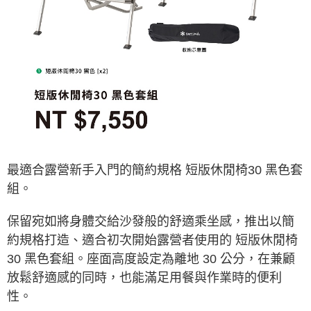
※ 交易是否成功請以「AFTEE先享後付 」之結帳頁面顯示為準，若有關於
是否繳費成功／繳費後需取消欲退款等相關疑問，請聯繫「AFTEE先享後付
客戶支援中心」
https://netprotections.freshdesk.com/support/home
【注意事項】
１．透過由恩沛科技股份有限公司提供之「AFTEE先享後付」服務完成之交
易，需依本服務之必要範圍內提供個人資料，並將交易相關給付款項請求債
權轉讓予恩沛科技股份有限公司。
２．關於個人資料處理事宜，請瀏覽以下網址：
https://aftee.tw/terms/#terms3
３．未成年的使用者請事先徵得法定代理人或監護人之同意方可使用
「AFTEE先享後付」，若未經同意申辦者引起之損失，本公司不負相關責
任。
最適合露營新手入門的簡約規格 短版休閒椅30 黑色套
４．使用「AFTEE先享後付」時，將依據個別帳號之用戶狀況，依本公司即
時審查核予不同之上限額度；若仍有額度不足之情形，本公司將視審查結果
組。
請求用戶進行身份認證。
５．嚴禁一人註冊多個帳號或使用他人資訊註冊。若發現惡意使用之情形，
保留宛如將身體交給沙發般的舒適乘坐感，推出以簡
恩沛科技股份有限公司將有權停止該用戶之使用額度並採取法律行動。
約規格打造、適合初次開始露營者使用的 短版休閒椅
30 黑色套組。座面高度設定為離地 30 公分，在兼顧
放鬆舒適感的同時，也能滿足用餐與作業時的便利
性。