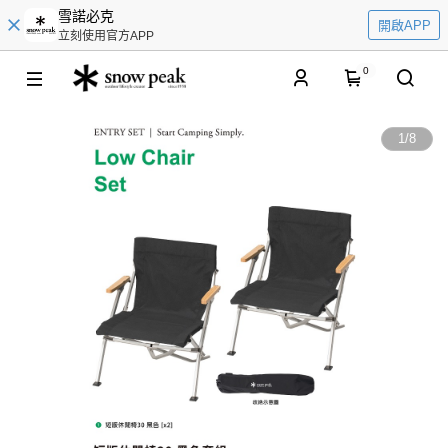
雪諾必克
開啟APP
立刻使用官方APP
0
1
/
8