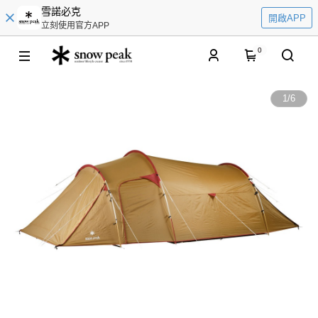
雪諾必克
開啟APP
立刻使用官方APP
0
1
/
6