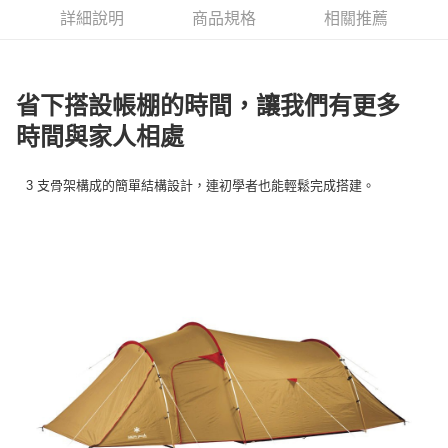
華南商業銀行
彰化商業銀行
合作金庫商業銀行
第一商業銀行
LINE Pay
詳細說明
商品規格
相關推薦
上海商業儲蓄銀行
台北富邦商業銀行
華南商業銀行
彰化商業銀行
國泰世華商業銀行
兆豐國際商業銀行
Apple Pay
上海商業儲蓄銀行
台北富邦商業銀行
臺灣中小企業銀行
台中商業銀行
國泰世華商業銀行
兆豐國際商業銀行
匯豐（台灣）商業銀行
華泰商業銀行
Google Pay
臺灣中小企業銀行
台中商業銀行
省下搭設帳棚的時間，讓我們有更多
聯邦商業銀行
遠東國際商業銀行
匯豐（台灣）商業銀行
華泰商業銀行
AFTEE先享後付
元大商業銀行
永豐商業銀行
時間與家人相處
聯邦商業銀行
遠東國際商業銀行
玉山商業銀行
星展（台灣）商業銀行
相關說明
元大商業銀行
永豐商業銀行
台新國際商業銀行
中國信託商業銀行
【關於「AFTEE先享後付」】
玉山商業銀行
星展（台灣）商業銀行
3 支骨架構成的簡單結構設計，連初學者也能輕鬆完成搭建。
台灣樂天信用卡公司
AFTEE先享後付是「在收到商品之後才付款」的支付方式。 讓您購物簡單
台新國際商業銀行
中國信託商業銀行
運送方式
便利好安心！
台灣樂天信用卡公司
１．簡單：不需註冊會員、不需綁卡、不需儲值。
宅配
２．便利：只要手機號碼，簡訊認證，即可結帳。
每筆NT$100，滿NT$2,000(含以上)免運費
３．安心：先確認商品／服務後，再付款。
【「AFTEE先享後付」結帳流程】
１．於結帳方式選擇「AFTEE先享後付」後，將跳轉至「AFTEE先享後付」
結帳頁面，進行簡訊認證並確認金額後，即可完成結帳。
２．訂單成立數日內，您將收到繳費通知簡訊。
３．收到繳費通知簡訊後14天內，點擊此簡訊中的連結，可透過四大超商／
ATM／網路銀行／等多元方式進行付款，方視為交易完成。
※ 請注意：結帳手續完成當下不需立刻繳費，但若您需要取消訂單，請聯絡
購買商品的店家。未經商家同意取消之訂單仍視為有效，需透過AFTEE先享
後付繳納相關費用。