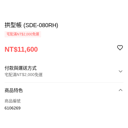
拱型帳 (SDE-080RH)
宅配滿NT$2,000免運
NT$11,600
付款與運送方式
宅配滿NT$2,000免運
付款方式
商品特色
信用卡一次付款
商品編號
信用卡分期付款
6106269
3 期 0 利率 每期
NT$3,866
21家銀行
6 期 0 利率 每期
NT$1,933
21家銀行
合作金庫商業銀行
第一商業銀行