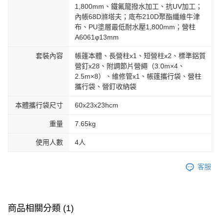
1,800mm、鐵氟龍撥水加工、抗UV加工；
內帳68D滌塔夫；底布210D聚酯纖維牛津
布、PU塗層最低耐水壓1,800mm；營柱
A6061φ13mm
套裝內容
帳篷本體、長營柱x1、短營柱x2、標準鋁質
營釘x28、附調節片營繩（3.0m×4、
2.5m×8）、維修管x1、帳篷攜行袋、營柱
攜行袋、營釘收納袋
本體攜行袋尺寸
60x23x23hcm
重量
7.65kg
使用人數
4人
客服
商品相關分類 (1)