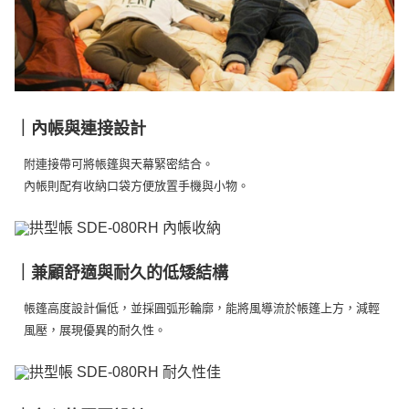
｜內帳與連接設計
附連接帶可將帳篷與天幕緊密結合。
內帳則配有收納口袋方便放置手機與小物。
｜兼顧舒適與耐久的低矮結構
帳篷高度設計偏低，並採圓弧形輪廓，能將風導流於帳篷上方，減輕
風壓，展現優異的耐久性。