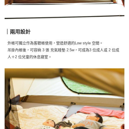
｜兩用設計
外帳可獨立作為客聽帳使用，營造舒適的Low style 空間。
吊掛內帳後，可容納 3 張 充氣睡墊 2.5w，可成為3 位成人或 2 位成
人＋2 位兒童的休息寢室。