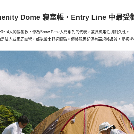
玉山商
AFTEE
台灣樂
台新國
便利好安
運送方式
台灣樂
menity Dome 寢室帳・Entry Line 中
１．簡單
２．便利
宅配
３．安心
每筆NT$1
3～4人的暢銷款，作為Snow Peak入門系列的代表，兼具汎用性與耐久性。
【「AFT
論是雙人或家庭露營，都能帶來舒適體驗。價格親民卻保有高規格品質，是初學
１．於結帳
付」結帳
２．訂單
３．收到繳
／ATM／
※ 請注意
絡購買商品
先享後付
※ 交易是
是否繳費成
付客戶支
【注意事
１．透過由
交易，需
求債權轉
２．關於