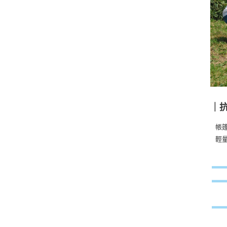
｜
帳
輕