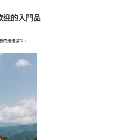
業銀行
星展（台灣）商業銀行
先享後付是「在收到商品之後才付款」的支付方式。 讓您購物簡單
天信用卡公司
際商業銀行
中國信託商業銀行
心！
天信用卡公司
最受歡迎的入門品
：不需註冊會員、不需綁卡、不需儲值。
：只要手機號碼，簡訊認證，即可結帳。
：先確認商品／服務後，再付款。
00，滿NT$2,000(含以上)免運費
EE先享後付」結帳流程】
者的最佳選擇。
方式選擇「AFTEE先享後付」後，將跳轉至「AFTEE先享後
頁面，進行簡訊認證並確認金額後，即可完成結帳。
成立數日內，您將收到繳費通知簡訊。
費通知簡訊後14天內，點擊此簡訊中的連結，可透過四大超商
網路銀行／等多元方式進行付款，方視為交易完成。
：結帳手續完成當下不需立刻繳費，但若您需要取消訂單，請聯
的店家。未經商家同意取消之訂單仍視為有效，需透過AFTEE
繳納相關費用。
否成功請以「AFTEE先享後付 」之結帳頁面顯示為準，若有關於
功／繳費後需取消欲退款等相關疑問，請聯繫「AFTEE先享後
援中心」
https://netprotections.freshdesk.com/support/home
項】
恩沛科技股份有限公司提供之「AFTEE先享後付」服務完成之
依本服務之必要範圍內提供個人資料，並將交易相關給付款項請
讓予恩沛科技股份有限公司。
個人資料處理事宜，請瀏覽以下網址：