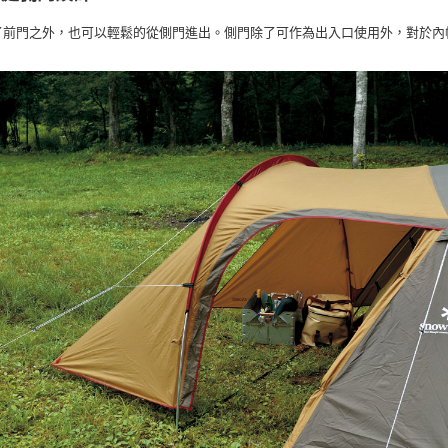
了前門之外，也可以輕鬆的從側門進出。側門除了可作為出入口使用外，對於內