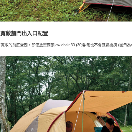
超寬敞前門出入口配置
寬敞的前庭空間，即便放置兩張low chair 30 (30矮椅)也不會感覺擁擠 (圖示為Ame