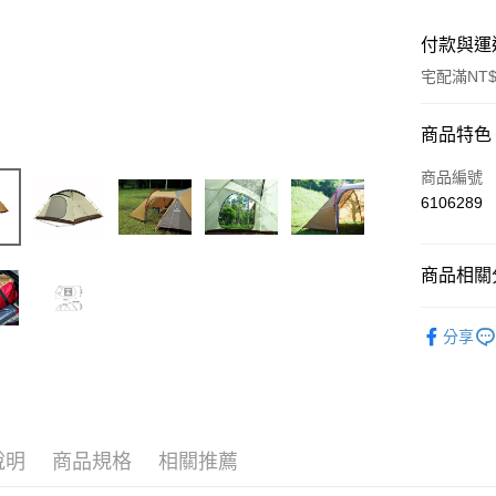
付款與運
宅配滿NT$
付款方式
商品特色
信用卡一
商品編號
6106289
信用卡分
3 期 
商品相關分
6 期 
合作金
華南商
寢室帳篷
合作金
LINE Pay
上海商
分享
華南商
國泰世
Apple Pay
上海商
臺灣中
國泰世
匯豐（
Google Pa
臺灣中
聯邦商
匯豐（
AFTEE先
元大商
聯邦商
說明
商品規格
相關推薦
玉山商
相關說明
元大商
【關於「A
台新國