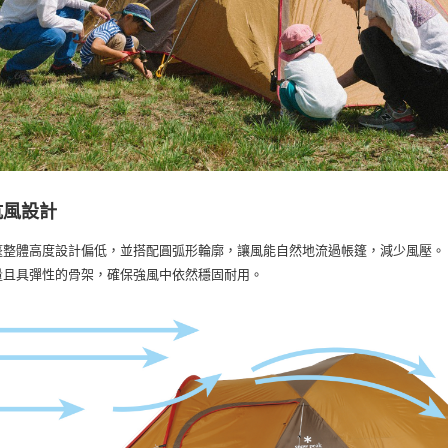
https://aft
３．未成
「AFTE
任。
４．使用「
即時審查
結果請求
５．嚴禁
形，恩沛
動。
抗風設計
篷整體高度設計偏低，並搭配圓弧形輪廓，讓風能自然地流過帳篷，減少風壓。
量且具彈性的骨架，確保強風中依然穩固耐用。