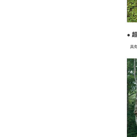
● 
具有