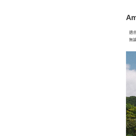
A
適合
無