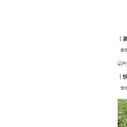
｜
最低
｜
營