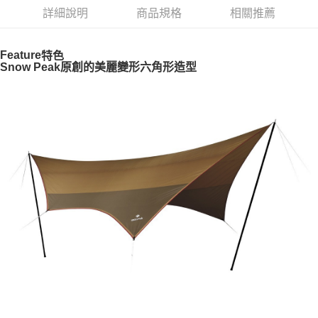
華南商業銀行
彰化商業銀行
合作金庫商業銀行
第一商業銀行
LINE Pay
詳細說明
商品規格
相關推薦
上海商業儲蓄銀行
台北富邦商業銀行
華南商業銀行
彰化商業銀行
國泰世華商業銀行
兆豐國際商業銀行
Apple Pay
上海商業儲蓄銀行
台北富邦商業銀行
臺灣中小企業銀行
台中商業銀行
國泰世華商業銀行
兆豐國際商業銀行
Feature
特色
匯豐（台灣）商業銀行
華泰商業銀行
Google Pay
Snow Peak原創的美麗變形六角形造型
臺灣中小企業銀行
台中商業銀行
聯邦商業銀行
遠東國際商業銀行
匯豐（台灣）商業銀行
華泰商業銀行
AFTEE先享後付
元大商業銀行
永豐商業銀行
聯邦商業銀行
遠東國際商業銀行
玉山商業銀行
星展（台灣）商業銀行
相關說明
元大商業銀行
永豐商業銀行
台新國際商業銀行
中國信託商業銀行
【關於「AFTEE先享後付」】
玉山商業銀行
星展（台灣）商業銀行
台灣樂天信用卡公司
AFTEE先享後付是「在收到商品之後才付款」的支付方式。 讓您購物簡單
台新國際商業銀行
中國信託商業銀行
運送方式
便利好安心！
台灣樂天信用卡公司
１．簡單：不需註冊會員、不需綁卡、不需儲值。
宅配
２．便利：只要手機號碼，簡訊認證，即可結帳。
每筆NT$100，滿NT$2,000(含以上)免運費
３．安心：先確認商品／服務後，再付款。
【「AFTEE先享後付」結帳流程】
１．於結帳方式選擇「AFTEE先享後付」後，將跳轉至「AFTEE先享後付」
結帳頁面，進行簡訊認證並確認金額後，即可完成結帳。
２．訂單成立數日內，您將收到繳費通知簡訊。
３．收到繳費通知簡訊後14天內，點擊此簡訊中的連結，可透過四大超商／
ATM／網路銀行／等多元方式進行付款，方視為交易完成。
※ 請注意：結帳手續完成當下不需立刻繳費，但若您需要取消訂單，請聯絡
購買商品的店家。未經商家同意取消之訂單仍視為有效，需透過AFTEE先享
後付繳納相關費用。