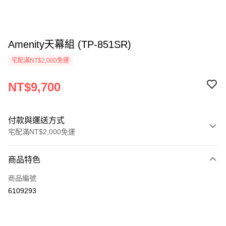
Amenity天幕組 (TP-851SR)
宅配滿NT$2,000免運
NT$9,700
付款與運送方式
宅配滿NT$2,000免運
付款方式
商品特色
信用卡一次付款
商品編號
信用卡分期付款
6109293
3 期 0 利率 每期
NT$3,233
21家銀行
6 期 0 利率 每期
NT$1,616
21家銀行
合作金庫商業銀行
第一商業銀行