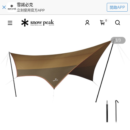
雪諾必克
開啟APP
立刻使用官方APP
0
1
/
3