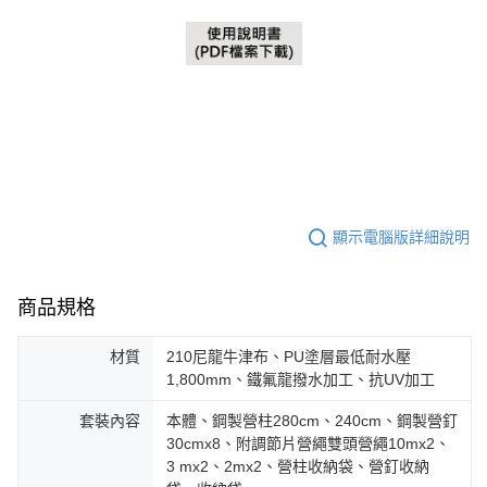
顯示電腦版詳細說明
商品規格
材質
210尼龍牛津布、PU塗層最低耐水壓
1,800mm、鐵氟龍撥水加工、抗UV加工
套裝內容
本體、鋼製營柱280cm、240cm、鋼製營釘
30cmx8、附調節片營繩雙頭營繩10mx2、
3 mx2、2mx2、營柱收納袋、營釘收納