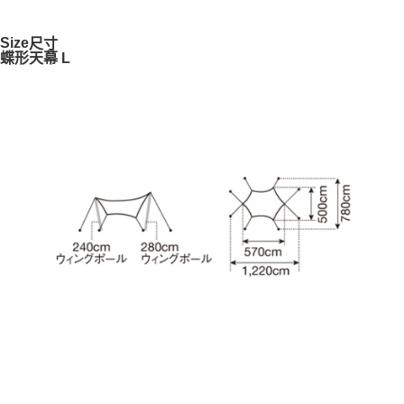
※ 交易是否成功請以「AFTEE先享後付 」之結帳頁面顯示為準，若有關於
是否繳費成功／繳費後需取消欲退款等相關疑問，請聯繫「AFTEE先享後付
Size
尺寸
客戶支援中心」
https://netprotections.freshdesk.com/support/home
蝶形天幕 L
【注意事項】
１．透過由恩沛科技股份有限公司提供之「AFTEE先享後付」服務完成之交
易，需依本服務之必要範圍內提供個人資料，並將交易相關給付款項請求債
權轉讓予恩沛科技股份有限公司。
２．關於個人資料處理事宜，請瀏覽以下網址：
https://aftee.tw/terms/#terms3
３．未成年的使用者請事先徵得法定代理人或監護人之同意方可使用
「AFTEE先享後付」，若未經同意申辦者引起之損失，本公司不負相關責
任。
４．使用「AFTEE先享後付」時，將依據個別帳號之用戶狀況，依本公司即
時審查核予不同之上限額度；若仍有額度不足之情形，本公司將視審查結果
請求用戶進行身份認證。
５．嚴禁一人註冊多個帳號或使用他人資訊註冊。若發現惡意使用之情形，
恩沛科技股份有限公司將有權停止該用戶之使用額度並採取法律行動。