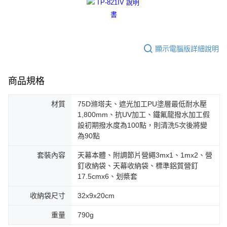
顯示電腦版詳細說明
商品規格
材質
75D滌塔夫、遮光加工PU塗層最低耐水壓
1,800mm、抗UV加工、鐵氟龍撥水加工假
設初期撥水度為100點，則清洗5次後將變
為90點
套裝內容
天幕本體、附調節片營繩3mx1、1mx2、營
釘收納袋、天幕收納袋、標準鋁質營釘
17.5cmx6、划槳套
收納袋尺寸
32x9x20cm
重量
790g