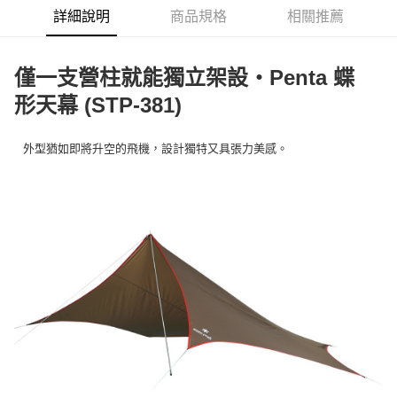
華南商業銀行
彰化商業銀行
合作金庫商業銀行
第一商業銀行
LINE Pay
詳細說明
商品規格
相關推薦
上海商業儲蓄銀行
台北富邦商業銀行
華南商業銀行
彰化商業銀行
國泰世華商業銀行
兆豐國際商業銀行
Apple Pay
上海商業儲蓄銀行
台北富邦商業銀行
臺灣中小企業銀行
台中商業銀行
國泰世華商業銀行
兆豐國際商業銀行
僅一支營柱就能獨立架設・Penta 蝶
匯豐（台灣）商業銀行
華泰商業銀行
Google Pay
臺灣中小企業銀行
台中商業銀行
聯邦商業銀行
遠東國際商業銀行
形天幕 (STP-381)
匯豐（台灣）商業銀行
華泰商業銀行
AFTEE先享後付
元大商業銀行
永豐商業銀行
聯邦商業銀行
遠東國際商業銀行
玉山商業銀行
星展（台灣）商業銀行
相關說明
元大商業銀行
永豐商業銀行
外型猶如即將升空的飛機，設計獨特又具張力美感。
台新國際商業銀行
中國信託商業銀行
【關於「AFTEE先享後付」】
玉山商業銀行
星展（台灣）商業銀行
台灣樂天信用卡公司
AFTEE先享後付是「在收到商品之後才付款」的支付方式。 讓您購物簡單
台新國際商業銀行
中國信託商業銀行
運送方式
便利好安心！
台灣樂天信用卡公司
１．簡單：不需註冊會員、不需綁卡、不需儲值。
宅配
２．便利：只要手機號碼，簡訊認證，即可結帳。
每筆NT$100，滿NT$2,000(含以上)免運費
３．安心：先確認商品／服務後，再付款。
【「AFTEE先享後付」結帳流程】
１．於結帳方式選擇「AFTEE先享後付」後，將跳轉至「AFTEE先享後付」
結帳頁面，進行簡訊認證並確認金額後，即可完成結帳。
２．訂單成立數日內，您將收到繳費通知簡訊。
３．收到繳費通知簡訊後14天內，點擊此簡訊中的連結，可透過四大超商／
ATM／網路銀行／等多元方式進行付款，方視為交易完成。
※ 請注意：結帳手續完成當下不需立刻繳費，但若您需要取消訂單，請聯絡
購買商品的店家。未經商家同意取消之訂單仍視為有效，需透過AFTEE先享
後付繳納相關費用。