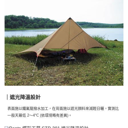
｜遮光降溫設計
表面施以鐵氟龍撥水加工，在背面施以遮光顏料來減輕日曬，實測比
一般天幕低 2～4°C (依環境略有差異)。