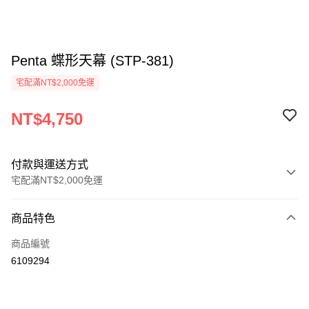
Penta 蝶形天幕 (STP-381)
宅配滿NT$2,000免運
NT$4,750
付款與運送方式
宅配滿NT$2,000免運
付款方式
商品特色
信用卡一次付款
商品編號
信用卡分期付款
6109294
3 期 0 利率 每期
NT$1,583
21家銀行
6 期 0 利率 每期
NT$791
21家銀行
合作金庫商業銀行
第一商業銀行