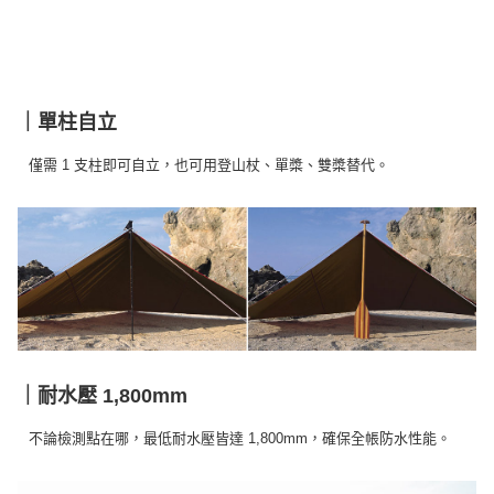
※ 交易是否成功請以「AFTEE先享後付 」之結帳頁面顯示為準，若有關於
是否繳費成功／繳費後需取消欲退款等相關疑問，請聯繫「AFTEE先享後付
客戶支援中心」
https://netprotections.freshdesk.com/support/home
【注意事項】
１．透過由恩沛科技股份有限公司提供之「AFTEE先享後付」服務完成之交
｜單柱自立
易，需依本服務之必要範圍內提供個人資料，並將交易相關給付款項請求債
權轉讓予恩沛科技股份有限公司。
僅需 1 支柱即可自立，也可用登山杖、單槳、雙槳替代。
２．關於個人資料處理事宜，請瀏覽以下網址：
https://aftee.tw/terms/#terms3
３．未成年的使用者請事先徵得法定代理人或監護人之同意方可使用
「AFTEE先享後付」，若未經同意申辦者引起之損失，本公司不負相關責
任。
４．使用「AFTEE先享後付」時，將依據個別帳號之用戶狀況，依本公司即
時審查核予不同之上限額度；若仍有額度不足之情形，本公司將視審查結果
請求用戶進行身份認證。
５．嚴禁一人註冊多個帳號或使用他人資訊註冊。若發現惡意使用之情形，
恩沛科技股份有限公司將有權停止該用戶之使用額度並採取法律行動。
｜耐水壓 1,800mm
不論檢測點在哪，最低耐水壓皆達 1,800mm，確保全帳防水性能。