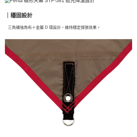
｜穩固設計
三角補強角布＋金屬 D 環設計，維持穩定撐張效果。