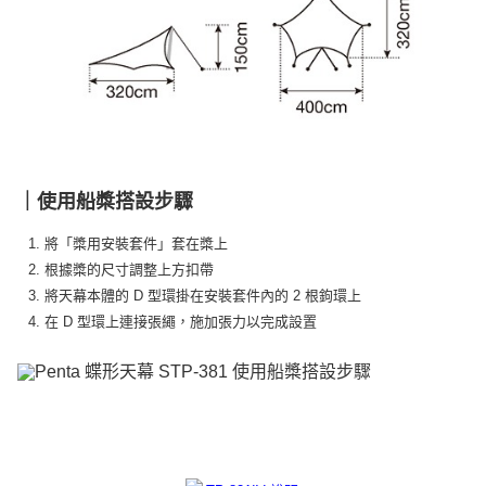
｜使用船槳搭設步驟
1. 將「槳用安裝套件」套在槳上
2. 根據槳的尺寸調整上方扣帶
3. 將天幕本體的 D 型環掛在安裝套件內的 2 根鉤環上
4. 在 D 型環上連接張繩，施加張力以完成設置