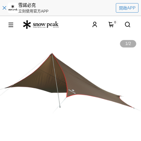
雪諾必克
開啟APP
立刻使用官方APP
0
1
/
2