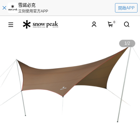
雪諾必克
開啟APP
立刻使用官方APP
0
1
/
2