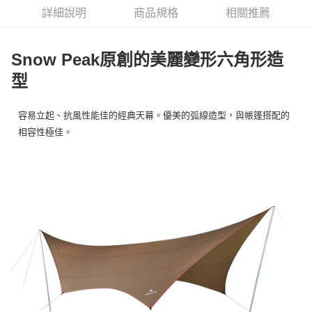
華南商業銀行
彰化商業銀行
合作金庫商業銀行
第一商業銀行
LINE Pay
詳細說明
商品規格
相關推薦
上海商業儲蓄銀行
台北富邦商業銀行
華南商業銀行
彰化商業銀行
國泰世華商業銀行
兆豐國際商業銀行
Apple Pay
上海商業儲蓄銀行
台北富邦商業銀行
臺灣中小企業銀行
台中商業銀行
國泰世華商業銀行
兆豐國際商業銀行
Snow Peak原創的美麗變形六角形造
匯豐（台灣）商業銀行
華泰商業銀行
Google Pay
臺灣中小企業銀行
台中商業銀行
聯邦商業銀行
遠東國際商業銀行
型
匯豐（台灣）商業銀行
華泰商業銀行
AFTEE先享後付
元大商業銀行
永豐商業銀行
聯邦商業銀行
遠東國際商業銀行
玉山商業銀行
星展（台灣）商業銀行
相關說明
元大商業銀行
永豐商業銀行
容易立起、抗風性能佳的經典天幕。優美的弧線造型，與帳篷搭配的
台新國際商業銀行
中國信託商業銀行
【關於「AFTEE先享後付」】
玉山商業銀行
星展（台灣）商業銀行
相容性極佳。
台灣樂天信用卡公司
AFTEE先享後付是「在收到商品之後才付款」的支付方式。 讓您購物簡單
台新國際商業銀行
中國信託商業銀行
運送方式
便利好安心！
台灣樂天信用卡公司
１．簡單：不需註冊會員、不需綁卡、不需儲值。
宅配
２．便利：只要手機號碼，簡訊認證，即可結帳。
每筆NT$100，滿NT$2,000(含以上)免運費
３．安心：先確認商品／服務後，再付款。
【「AFTEE先享後付」結帳流程】
１．於結帳方式選擇「AFTEE先享後付」後，將跳轉至「AFTEE先享後付」
結帳頁面，進行簡訊認證並確認金額後，即可完成結帳。
２．訂單成立數日內，您將收到繳費通知簡訊。
３．收到繳費通知簡訊後14天內，點擊此簡訊中的連結，可透過四大超商／
ATM／網路銀行／等多元方式進行付款，方視為交易完成。
※ 請注意：結帳手續完成當下不需立刻繳費，但若您需要取消訂單，請聯絡
購買商品的店家。未經商家同意取消之訂單仍視為有效，需透過AFTEE先享
後付繳納相關費用。