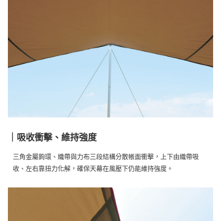
｜吸收衝擊、維持強度
三角金屬鉤環、織帶與力布三段結構分散帳面衝擊，上下由織帶吸
收、左右靠扭力化解，確保天幕在風壓下仍能維持強度。