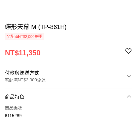
蝶形天幕 M (TP-861H)
宅配滿NT$2,000免運
NT$11,350
付款與運送方式
宅配滿NT$2,000免運
付款方式
商品特色
信用卡一次付款
商品編號
信用卡分期付款
6115289
3 期 0 利率 每期
NT$3,783
21家銀行
6 期 0 利率 每期
NT$1,891
21家銀行
合作金庫商業銀行
第一商業銀行