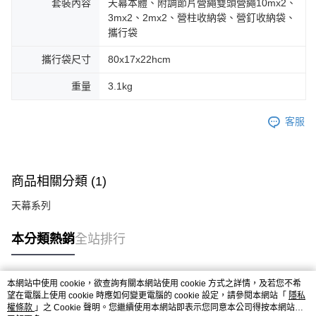
套裝內容
天幕本體、附調節片營繩雙頭營繩10mx2、
3mx2、2mx2、營柱收納袋、營釘收納袋、
攜行袋
攜行袋尺寸
80x17x22hcm
重量
3.1kg
客服
商品相關分類 (1)
天幕系列
本分類熱銷
全站排行
本網站中使用 cookie，欲查詢有關本網站使用 cookie 方式之詳情，及若您不希
熱門標籤
望在電腦上使用 cookie 時應如何變更電腦的 cookie 設定，請參閱本網站「
隱私
權條款
」之 Cookie 聲明。您繼續使用本網站即表示您同意本公司得按本網站使