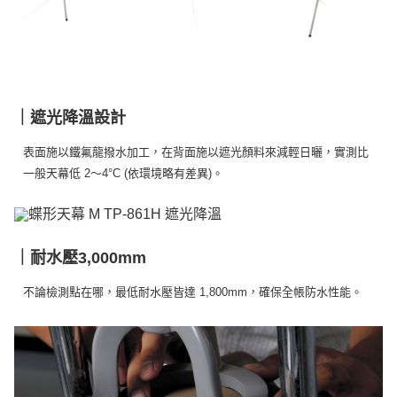
※ 交易是否成功請以「AFTEE先享後付 」之結帳頁面顯示為準，若有關於
是否繳費成功／繳費後需取消欲退款等相關疑問，請聯繫「AFTEE先享後付
客戶支援中心」
https://netprotections.freshdesk.com/support/home
【注意事項】
１．透過由恩沛科技股份有限公司提供之「AFTEE先享後付」服務完成之交
易，需依本服務之必要範圍內提供個人資料，並將交易相關給付款項請求債
｜遮光降溫設計
權轉讓予恩沛科技股份有限公司。
２．關於個人資料處理事宜，請瀏覽以下網址：
表面施以鐵氟龍撥水加工，在背面施以遮光顏料來減輕日曬，實測比
https://aftee.tw/terms/#terms3
３．未成年的使用者請事先徵得法定代理人或監護人之同意方可使用
一般天幕低 2～4°C (依環境略有差異)。
「AFTEE先享後付」，若未經同意申辦者引起之損失，本公司不負相關責
任。
４．使用「AFTEE先享後付」時，將依據個別帳號之用戶狀況，依本公司即
時審查核予不同之上限額度；若仍有額度不足之情形，本公司將視審查結果
請求用戶進行身份認證。
｜耐水壓3,000mm
５．嚴禁一人註冊多個帳號或使用他人資訊註冊。若發現惡意使用之情形，
恩沛科技股份有限公司將有權停止該用戶之使用額度並採取法律行動。
不論檢測點在哪，最低耐水壓皆達 1,800mm，確保全帳防水性能。