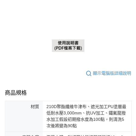
顯示電腦版詳細說明
商品規格
材質
210D聚酯纖維牛津布、遮光加工PU塗層最
低耐水壓3,000mm、抗UV加工、鐵氟龍撥
水加工假設初期撥水度為100點，則清洗5
次後將變為90點