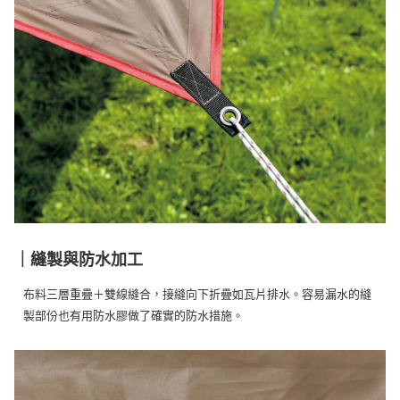
｜縫製與防水加工
布料三層重疊＋雙線縫合，接縫向下折疊如瓦片排水。容易漏水的縫
製部份也有用防水膠做了確實的防水措施。