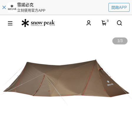
雪諾必克
開啟APP
立刻使用官方APP
0
1
/
3