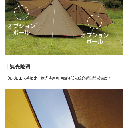
｜遮光降溫
與未加工天幕相比，遮光塗層可明顯降低光線穿透與體感溫度。