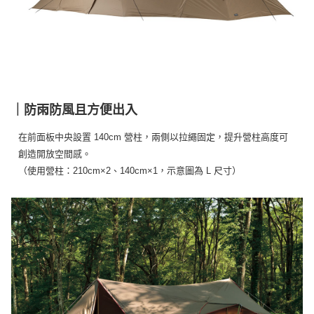
※ 交易是否成功請以「AFTEE先享後付 」之結帳頁面顯示為準，若有關於
是否繳費成功／繳費後需取消欲退款等相關疑問，請聯繫「AFTEE先享後付
客戶支援中心」
https://netprotections.freshdesk.com/support/home
【注意事項】
１．透過由恩沛科技股份有限公司提供之「AFTEE先享後付」服務完成之交
易，需依本服務之必要範圍內提供個人資料，並將交易相關給付款項請求債
權轉讓予恩沛科技股份有限公司。
｜防雨防風且方便出入
２．關於個人資料處理事宜，請瀏覽以下網址：
https://aftee.tw/terms/#terms3
３．未成年的使用者請事先徵得法定代理人或監護人之同意方可使用
在前面板中央設置 140cm 營柱，兩側以拉繩固定，提升營柱高度可
「AFTEE先享後付」，若未經同意申辦者引起之損失，本公司不負相關責
創造開放空間感。
任。
（使用營柱：210cm×2、140cm×1，示意圖為 L 尺寸）
４．使用「AFTEE先享後付」時，將依據個別帳號之用戶狀況，依本公司即
時審查核予不同之上限額度；若仍有額度不足之情形，本公司將視審查結果
請求用戶進行身份認證。
５．嚴禁一人註冊多個帳號或使用他人資訊註冊。若發現惡意使用之情形，
恩沛科技股份有限公司將有權停止該用戶之使用額度並採取法律行動。