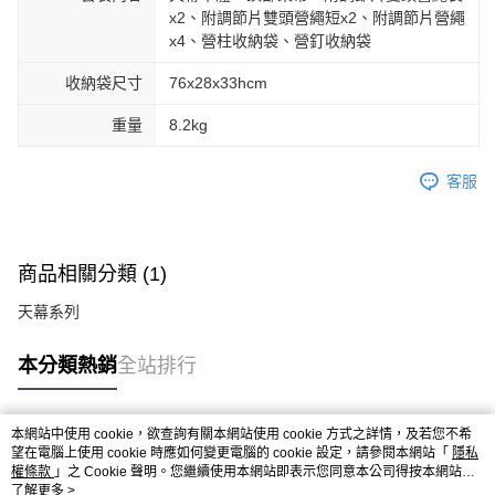
x2、附調節片雙頭營繩短x2、附調節片營繩
x4、營柱收納袋、營釘收納袋
收納袋尺寸
76x28x33hcm
重量
8.2kg
客服
商品相關分類 (1)
天幕系列
本分類熱銷
全站排行
本網站中使用 cookie，欲查詢有關本網站使用 cookie 方式之詳情，及若您不希
熱門標籤
望在電腦上使用 cookie 時應如何變更電腦的 cookie 設定，請參閱本網站「
隱私
權條款
」之 Cookie 聲明。您繼續使用本網站即表示您同意本公司得按本網站使
用條款之 Cookie 聲明使用 cookie。
了解更多 >