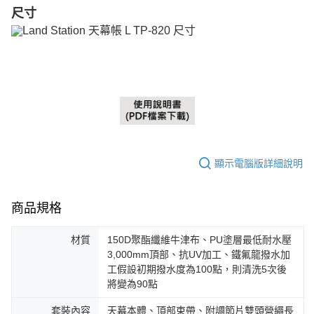
尺寸
顯示電腦版詳細說明
商品規格
材質
150D聚酯纖維牛津布、PU塗層最低耐水壓
3,000mm頂部、抗UV加工、鐵氟龍撥水加
工假設初期撥水度為100點，則清洗5次後
將變為90點
套裝內容
天幕本體、頂部束帶、附調節片雙頭營繩長