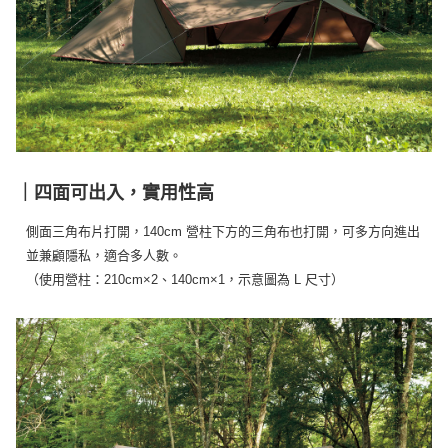
｜四面可出入，實用性高
側面三角布片打開，140cm 營柱下方的三角布也打開，可多方向進出
並兼顧隱私，適合多人數。
（使用營柱：210cm×2、140cm×1，示意圖為 L 尺寸）