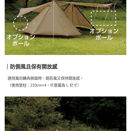
｜防側風且保有開放感
適用風向轉為側面時，既防風又保持開放感。
（使用營柱：210cm×4，示意圖為 L 尺寸）