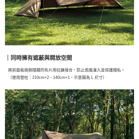
｜同時擁有遮蔽與開放空間
將前面板兩側隱藏的布片用拉鍊接合，防止雨風灌入並保護隱私。
（使用營柱：210cm×2、140cm×1，示意圖為 L 尺寸）