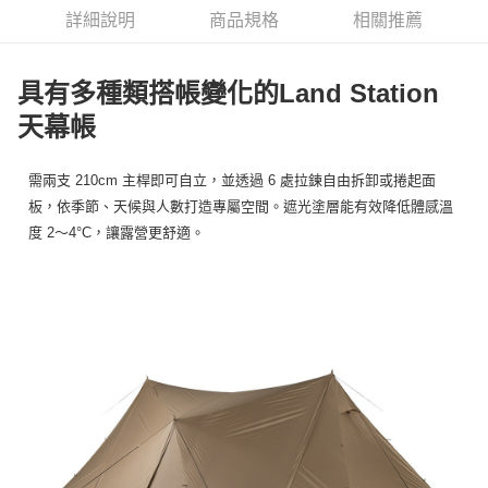
華南商業銀行
彰化商業銀行
合作金庫商業銀行
第一商業銀行
LINE Pay
詳細說明
商品規格
相關推薦
上海商業儲蓄銀行
台北富邦商業銀行
華南商業銀行
彰化商業銀行
國泰世華商業銀行
兆豐國際商業銀行
Apple Pay
上海商業儲蓄銀行
台北富邦商業銀行
臺灣中小企業銀行
台中商業銀行
國泰世華商業銀行
兆豐國際商業銀行
具有多種類搭帳變化的Land Station
匯豐（台灣）商業銀行
華泰商業銀行
Google Pay
臺灣中小企業銀行
台中商業銀行
聯邦商業銀行
遠東國際商業銀行
天幕帳
匯豐（台灣）商業銀行
華泰商業銀行
AFTEE先享後付
元大商業銀行
永豐商業銀行
聯邦商業銀行
遠東國際商業銀行
玉山商業銀行
星展（台灣）商業銀行
相關說明
元大商業銀行
永豐商業銀行
需兩支 210cm 主桿即可自立，並透過 6 處拉鍊自由拆卸或捲起面
台新國際商業銀行
中國信託商業銀行
【關於「AFTEE先享後付」】
玉山商業銀行
星展（台灣）商業銀行
板，依季節、天候與人數打造專屬空間。遮光塗層能有效降低體感溫
台灣樂天信用卡公司
AFTEE先享後付是「在收到商品之後才付款」的支付方式。 讓您購物簡單
台新國際商業銀行
中國信託商業銀行
運送方式
便利好安心！
度 2～4°C，讓露營更舒適。
台灣樂天信用卡公司
１．簡單：不需註冊會員、不需綁卡、不需儲值。
宅配
２．便利：只要手機號碼，簡訊認證，即可結帳。
每筆NT$100，滿NT$2,000(含以上)免運費
３．安心：先確認商品／服務後，再付款。
【「AFTEE先享後付」結帳流程】
１．於結帳方式選擇「AFTEE先享後付」後，將跳轉至「AFTEE先享後付」
結帳頁面，進行簡訊認證並確認金額後，即可完成結帳。
２．訂單成立數日內，您將收到繳費通知簡訊。
３．收到繳費通知簡訊後14天內，點擊此簡訊中的連結，可透過四大超商／
ATM／網路銀行／等多元方式進行付款，方視為交易完成。
※ 請注意：結帳手續完成當下不需立刻繳費，但若您需要取消訂單，請聯絡
購買商品的店家。未經商家同意取消之訂單仍視為有效，需透過AFTEE先享
後付繳納相關費用。