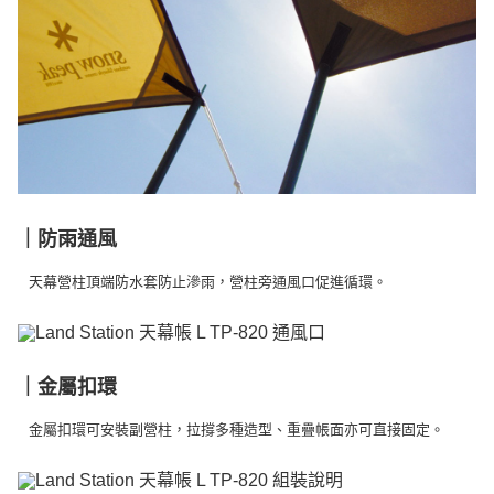
｜防雨通風
天幕營柱頂端防水套防止滲雨，營柱旁通風口促進循環。
｜金屬扣環
金屬扣環可安裝副營柱，拉撐多種造型、重疊帳面亦可直接固定。