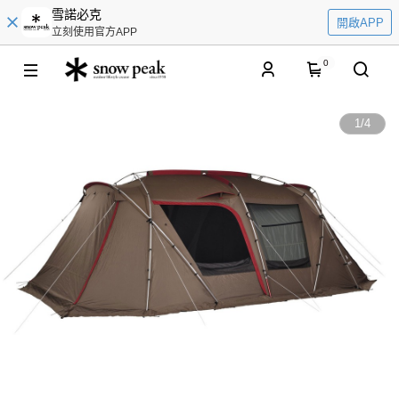
雪諾必克
開啟APP
立刻使用官方APP
0
1
/
4