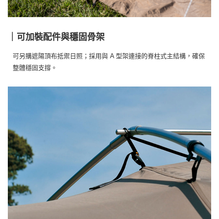
｜可加裝配件與穩固骨架
可另購遮陽頂布抵禦日照；採用與 A 型架連接的脊柱式主結構，確保
整體穩固支撐。