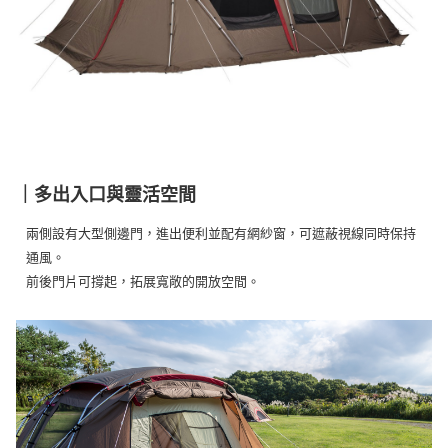
購買商品的店家。未經商家同意取消之訂單仍視為有效，需透過AFTEE先享
後付繳納相關費用。
※ 交易是否成功請以「AFTEE先享後付 」之結帳頁面顯示為準，若有關於
是否繳費成功／繳費後需取消欲退款等相關疑問，請聯繫「AFTEE先享後付
客戶支援中心」
https://netprotections.freshdesk.com/support/home
【注意事項】
１．透過由恩沛科技股份有限公司提供之「AFTEE先享後付」服務完成之交
易，需依本服務之必要範圍內提供個人資料，並將交易相關給付款項請求債
權轉讓予恩沛科技股份有限公司。
｜多出入口與靈活空間
２．關於個人資料處理事宜，請瀏覽以下網址：
https://aftee.tw/terms/#terms3
３．未成年的使用者請事先徵得法定代理人或監護人之同意方可使用
兩側設有大型側邊門，進出便利並配有網紗窗，可遮蔽視線同時保持
「AFTEE先享後付」，若未經同意申辦者引起之損失，本公司不負相關責
通風。
任。
前後門片可撐起，拓展寬敞的開放空間。
４．使用「AFTEE先享後付」時，將依據個別帳號之用戶狀況，依本公司即
時審查核予不同之上限額度；若仍有額度不足之情形，本公司將視審查結果
請求用戶進行身份認證。
５．嚴禁一人註冊多個帳號或使用他人資訊註冊。若發現惡意使用之情形，
恩沛科技股份有限公司將有權停止該用戶之使用額度並採取法律行動。