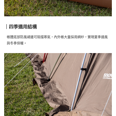
｜四季適用結構
帳體底部防風裙邊可阻擋寒氣，內外帳大量採用網紗，實現夏季通風
與冬季保暖。