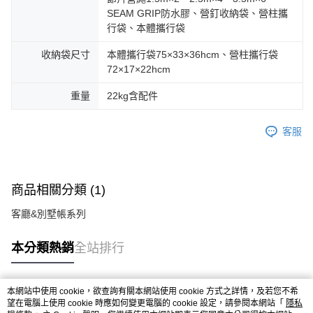
SEAM GRIP防水膠、營釘收納袋、營柱攜
行袋、本體攜行袋
收納袋尺寸
本體攜行袋75×33×36hcm、營柱攜行袋
72×17×22hcm
重量
22kg含配件
客服
商品相關分類 (1)
客廳&別墅帳系列
本分類熱銷
全站排行
本網站中使用 cookie，欲查詢有關本網站使用 cookie 方式之詳情，及若您不希
熱門標籤
望在電腦上使用 cookie 時應如何變更電腦的 cookie 設定，請參閱本網站「
隱私