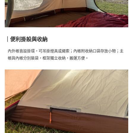
｜便利掛設與收納
內外帳皆設掛環，可吊掛燈具或繩索；內帳附收納口袋存放小物；主
帳與內帳分別裝袋，框架獨立收納，搬運方便。