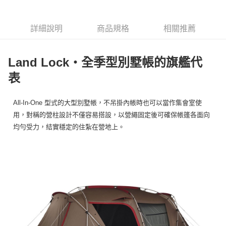
6 期 0 利率 每期
NT$9,250
21家銀行
合作金庫商業銀行
第一商業銀行
華南商業銀行
彰化商業銀行
合作金庫商業銀行
第一商業銀行
LINE Pay
詳細說明
商品規格
相關推薦
上海商業儲蓄銀行
台北富邦商業銀行
華南商業銀行
彰化商業銀行
國泰世華商業銀行
兆豐國際商業銀行
Apple Pay
上海商業儲蓄銀行
台北富邦商業銀行
臺灣中小企業銀行
台中商業銀行
國泰世華商業銀行
兆豐國際商業銀行
Land Lock・全季型別墅帳的旗艦代
匯豐（台灣）商業銀行
華泰商業銀行
Google Pay
臺灣中小企業銀行
台中商業銀行
聯邦商業銀行
遠東國際商業銀行
表
匯豐（台灣）商業銀行
華泰商業銀行
AFTEE先享後付
元大商業銀行
永豐商業銀行
聯邦商業銀行
遠東國際商業銀行
玉山商業銀行
星展（台灣）商業銀行
相關說明
元大商業銀行
永豐商業銀行
All-In-One 型式的大型別墅帳，不吊掛內帳時也可以當作集會室使
台新國際商業銀行
中國信託商業銀行
【關於「AFTEE先享後付」】
玉山商業銀行
星展（台灣）商業銀行
用，對稱的營柱設計不僅容易搭設，以營繩固定後可確保帳篷各面向
台灣樂天信用卡公司
AFTEE先享後付是「在收到商品之後才付款」的支付方式。 讓您購物簡單
台新國際商業銀行
中國信託商業銀行
運送方式
便利好安心！
均勻受力，結實穩定的住紮在營地上。
台灣樂天信用卡公司
１．簡單：不需註冊會員、不需綁卡、不需儲值。
宅配
２．便利：只要手機號碼，簡訊認證，即可結帳。
每筆NT$100，滿NT$2,000(含以上)免運費
３．安心：先確認商品／服務後，再付款。
【「AFTEE先享後付」結帳流程】
１．於結帳方式選擇「AFTEE先享後付」後，將跳轉至「AFTEE先享後付」
結帳頁面，進行簡訊認證並確認金額後，即可完成結帳。
２．訂單成立數日內，您將收到繳費通知簡訊。
３．收到繳費通知簡訊後14天內，點擊此簡訊中的連結，可透過四大超商／
ATM／網路銀行／等多元方式進行付款，方視為交易完成。
※ 請注意：結帳手續完成當下不需立刻繳費，但若您需要取消訂單，請聯絡