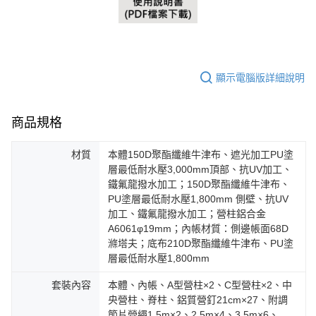
顯示電腦版詳細說明
商品規格
材質
本體150D聚酯纖維牛津布、遮光加工PU塗
層最低耐水壓3,000mm頂部、抗UV加工、
鐵氟龍撥水加工；150D聚酯纖維牛津布、
PU塗層最低耐水壓1,800mm 側壁、抗UV
加工、鐵氟龍撥水加工；營柱鋁合金
A6061φ19mm；內帳材質：側邊帳面68D
滌塔夫；底布210D聚酯纖維牛津布、PU塗
層最低耐水壓1,800mm
套裝內容
本體、內帳、A型營柱×2、C型營柱×2、中
央營柱、脊柱、鋁質營釘21cm×27、附調
節片營繩1.5m×2、2.5m×4、3.5m×6、