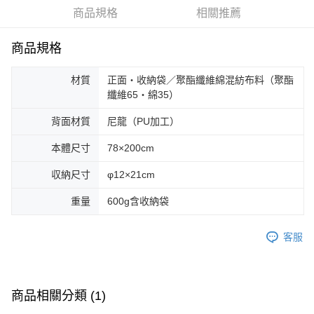
華南商業銀行
彰化商業銀行
合作金庫商業銀行
第一商業銀行
LINE Pay
商品規格
相關推薦
上海商業儲蓄銀行
台北富邦商業銀行
華南商業銀行
彰化商業銀行
國泰世華商業銀行
兆豐國際商業銀行
Apple Pay
上海商業儲蓄銀行
台北富邦商業銀行
臺灣中小企業銀行
台中商業銀行
商品規格
國泰世華商業銀行
兆豐國際商業銀行
匯豐（台灣）商業銀行
華泰商業銀行
Google Pay
臺灣中小企業銀行
台中商業銀行
聯邦商業銀行
遠東國際商業銀行
材質
正面・收納袋／聚酯纖維綿混紡布料（聚酯
匯豐（台灣）商業銀行
華泰商業銀行
AFTEE先享後付
元大商業銀行
永豐商業銀行
纖維65・綿35）
聯邦商業銀行
遠東國際商業銀行
玉山商業銀行
星展（台灣）商業銀行
相關說明
元大商業銀行
永豐商業銀行
台新國際商業銀行
中國信託商業銀行
背面材質
尼龍（PU加工）
【關於「AFTEE先享後付」】
玉山商業銀行
星展（台灣）商業銀行
台灣樂天信用卡公司
AFTEE先享後付是「在收到商品之後才付款」的支付方式。 讓您購物簡單
台新國際商業銀行
中國信託商業銀行
運送方式
便利好安心！
本體尺寸
78×200cm
台灣樂天信用卡公司
１．簡單：不需註冊會員、不需綁卡、不需儲值。
宅配
２．便利：只要手機號碼，簡訊認證，即可結帳。
収納尺寸
φ12×21cm
每筆NT$100，滿NT$2,000(含以上)免運費
３．安心：先確認商品／服務後，再付款。
重量
600g含收納袋
【「AFTEE先享後付」結帳流程】
１．於結帳方式選擇「AFTEE先享後付」後，將跳轉至「AFTEE先享後付」
結帳頁面，進行簡訊認證並確認金額後，即可完成結帳。
客服
２．訂單成立數日內，您將收到繳費通知簡訊。
３．收到繳費通知簡訊後14天內，點擊此簡訊中的連結，可透過四大超商／
ATM／網路銀行／等多元方式進行付款，方視為交易完成。
※ 請注意：結帳手續完成當下不需立刻繳費，但若您需要取消訂單，請聯絡
商品相關分類 (1)
購買商品的店家。未經商家同意取消之訂單仍視為有效，需透過AFTEE先享
後付繳納相關費用。