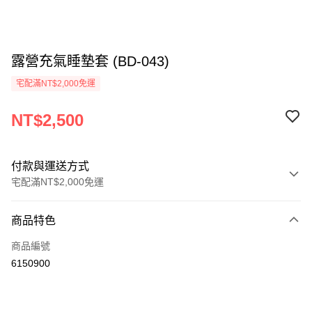
露營充氣睡墊套 (BD-043)
宅配滿NT$2,000免運
NT$2,500
付款與運送方式
宅配滿NT$2,000免運
付款方式
商品特色
信用卡一次付款
商品編號
信用卡分期付款
6150900
3 期 0 利率 每期
NT$833
21家銀行
6 期 0 利率 每期
NT$416
21家銀行
合作金庫商業銀行
第一商業銀行