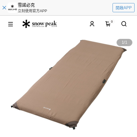
雪諾必克
開啟APP
立刻使用官方APP
0
1
/
1