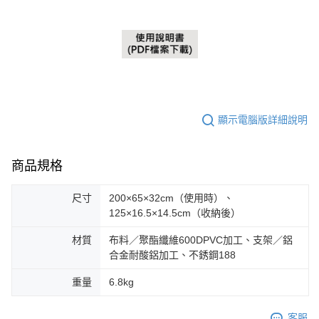
顯示電腦版詳細說明
商品規格
尺寸
200×65×32cm（使用時）、
125×16.5×14.5cm（收納後）
材質
布料／聚酯纖維600DPVC加工、支架／鋁
合金耐酸鋁加工、不銹鋼188
重量
6.8kg
客服