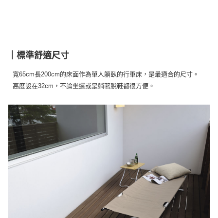
｜標準舒適尺寸
寬65cm長200cm的床面作為單人躺臥的行軍床，是最適合的尺寸。
高度設在32cm，不論坐還或是躺著脫鞋都很方便。