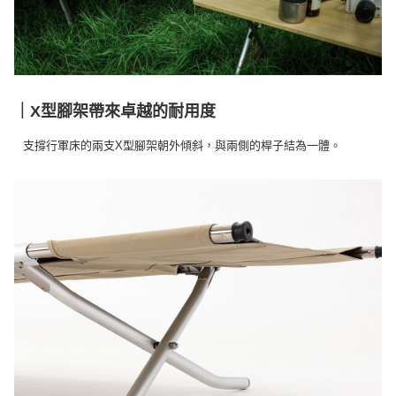
購買商品的店家。未經商家同意取消之訂單仍視為有效，需透過AFTEE先享
後付繳納相關費用。
※ 交易是否成功請以「AFTEE先享後付 」之結帳頁面顯示為準，若有關於
是否繳費成功／繳費後需取消欲退款等相關疑問，請聯繫「AFTEE先享後付
客戶支援中心」
https://netprotections.freshdesk.com/support/home
【注意事項】
｜X型腳架帶來卓越的耐用度
１．透過由恩沛科技股份有限公司提供之「AFTEE先享後付」服務完成之交
易，需依本服務之必要範圍內提供個人資料，並將交易相關給付款項請求債
權轉讓予恩沛科技股份有限公司。
支撐行軍床的兩支X型腳架朝外傾斜，與兩側的桿子結為一體。
２．關於個人資料處理事宜，請瀏覽以下網址：
https://aftee.tw/terms/#terms3
３．未成年的使用者請事先徵得法定代理人或監護人之同意方可使用
「AFTEE先享後付」，若未經同意申辦者引起之損失，本公司不負相關責
任。
４．使用「AFTEE先享後付」時，將依據個別帳號之用戶狀況，依本公司即
時審查核予不同之上限額度；若仍有額度不足之情形，本公司將視審查結果
請求用戶進行身份認證。
５．嚴禁一人註冊多個帳號或使用他人資訊註冊。若發現惡意使用之情形，
恩沛科技股份有限公司將有權停止該用戶之使用額度並採取法律行動。