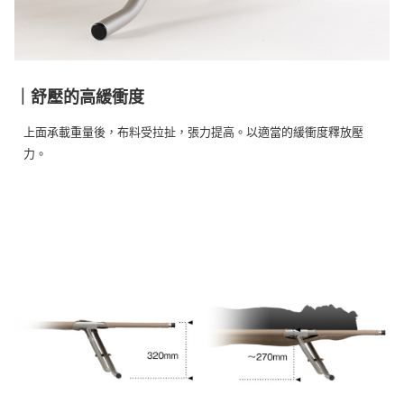
｜舒壓的高緩衝度
上面承載重量後，布料受拉扯，張力提高。以適當的緩衝度釋放壓
力。