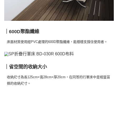
｜600D聚酯纖維
床面材質使用經PVC處理的600D聚酯纖維，能穩穩支撐住使用者。
｜省空間的收納大小
收納尺寸為長125cm×寬28cm×厚20cm，在同等的行軍床中是相當苗
條的收納尺寸。