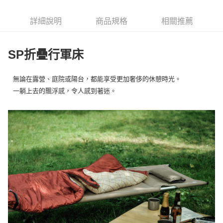
6 期 0 利率 每期
NT$2,291
21家銀行
合作金庫商業銀行
第一商業銀行
華南商業銀行
彰化商業銀行
合作金庫商業銀行
第一商業銀行
LINE Pay
詳細說明
商品規格
相關推薦
上海商業儲蓄銀行
台北富邦商業銀行
華南商業銀行
彰化商業銀行
國泰世華商業銀行
兆豐國際商業銀行
Apple Pay
上海商業儲蓄銀行
台北富邦商業銀行
臺灣中小企業銀行
台中商業銀行
國泰世華商業銀行
兆豐國際商業銀行
SP折疊行軍床
匯豐（台灣）商業銀行
華泰商業銀行
Google Pay
臺灣中小企業銀行
台中商業銀行
聯邦商業銀行
遠東國際商業銀行
匯豐（台灣）商業銀行
華泰商業銀行
AFTEE先享後付
元大商業銀行
永豐商業銀行
無論在露營、庭院或陽台，都能享受更加奢侈的休憩時光。
聯邦商業銀行
遠東國際商業銀行
玉山商業銀行
星展（台灣）商業銀行
相關說明
元大商業銀行
永豐商業銀行
一躺上去的飄浮感，令人感到著迷。
台新國際商業銀行
中國信託商業銀行
【關於「AFTEE先享後付」】
玉山商業銀行
星展（台灣）商業銀行
台灣樂天信用卡公司
AFTEE先享後付是「在收到商品之後才付款」的支付方式。 讓您購物簡單
台新國際商業銀行
中國信託商業銀行
運送方式
便利好安心！
台灣樂天信用卡公司
１．簡單：不需註冊會員、不需綁卡、不需儲值。
宅配
２．便利：只要手機號碼，簡訊認證，即可結帳。
每筆NT$100，滿NT$2,000(含以上)免運費
３．安心：先確認商品／服務後，再付款。
【「AFTEE先享後付」結帳流程】
１．於結帳方式選擇「AFTEE先享後付」後，將跳轉至「AFTEE先享後付」
結帳頁面，進行簡訊認證並確認金額後，即可完成結帳。
２．訂單成立數日內，您將收到繳費通知簡訊。
３．收到繳費通知簡訊後14天內，點擊此簡訊中的連結，可透過四大超商／
ATM／網路銀行／等多元方式進行付款，方視為交易完成。
※ 請注意：結帳手續完成當下不需立刻繳費，但若您需要取消訂單，請聯絡