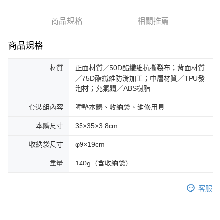
6 期 0 利率 每期
NT$220
21家銀行
合作金庫商業銀行
第一商業銀行
華南商業銀行
彰化商業銀行
合作金庫商業銀行
第一商業銀行
LINE Pay
商品規格
相關推薦
上海商業儲蓄銀行
台北富邦商業銀行
華南商業銀行
彰化商業銀行
國泰世華商業銀行
兆豐國際商業銀行
Apple Pay
上海商業儲蓄銀行
台北富邦商業銀行
臺灣中小企業銀行
台中商業銀行
商品規格
國泰世華商業銀行
兆豐國際商業銀行
匯豐（台灣）商業銀行
華泰商業銀行
Google Pay
臺灣中小企業銀行
台中商業銀行
聯邦商業銀行
遠東國際商業銀行
材質
正面材質／50D酯纖維抗撕裂布；背面材質
匯豐（台灣）商業銀行
華泰商業銀行
AFTEE先享後付
元大商業銀行
永豐商業銀行
／75D酯纖維防滑加工；中層材質／TPU發
聯邦商業銀行
遠東國際商業銀行
玉山商業銀行
星展（台灣）商業銀行
相關說明
泡材；充氣閥／ABS樹脂
元大商業銀行
永豐商業銀行
台新國際商業銀行
中國信託商業銀行
【關於「AFTEE先享後付」】
玉山商業銀行
星展（台灣）商業銀行
台灣樂天信用卡公司
AFTEE先享後付是「在收到商品之後才付款」的支付方式。 讓您購物簡單
套裝組內容
睡墊本體、收納袋、維修用具
台新國際商業銀行
中國信託商業銀行
運送方式
便利好安心！
台灣樂天信用卡公司
１．簡單：不需註冊會員、不需綁卡、不需儲值。
本體尺寸
35×35×3.8cm
宅配
２．便利：只要手機號碼，簡訊認證，即可結帳。
每筆NT$100，滿NT$2,000(含以上)免運費
３．安心：先確認商品／服務後，再付款。
收納袋尺寸
φ9×19cm
【「AFTEE先享後付」結帳流程】
重量
140g（含收納袋）
１．於結帳方式選擇「AFTEE先享後付」後，將跳轉至「AFTEE先享後付」
結帳頁面，進行簡訊認證並確認金額後，即可完成結帳。
２．訂單成立數日內，您將收到繳費通知簡訊。
客服
３．收到繳費通知簡訊後14天內，點擊此簡訊中的連結，可透過四大超商／
ATM／網路銀行／等多元方式進行付款，方視為交易完成。
※ 請注意：結帳手續完成當下不需立刻繳費，但若您需要取消訂單，請聯絡