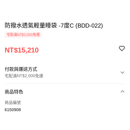
防撥水透氣輕量睡袋 -7度C (BDD-022)
宅配滿NT$2,000免運
NT$15,210
付款與運送方式
宅配滿NT$2,000免運
付款方式
商品特色
信用卡一次付款
商品編號
信用卡分期付款
6150908
3 期 0 利率 每期
NT$5,070
21家銀行
6 期 0 利率 每期
NT$2,535
21家銀行
合作金庫商業銀行
第一商業銀行