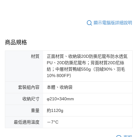
顯示電腦版詳細說明
商品規格
材質
正面材質、收納袋20D防撕尼龍布防水透氣
PU、20D防撕尼龍布；背面材質20D尼絲
紡；中層材質鴨絨550g（羽絨90%、羽毛
10% 800FP）
套裝組內容
本體、收納袋
收納尺寸
φ210×340mm
重量
約1120g
最低適用溫度
－7°C