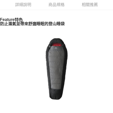
華南商業銀行
彰化商業銀行
合作金庫商業銀行
第一商業銀行
LINE Pay
詳細說明
商品規格
相關推薦
上海商業儲蓄銀行
台北富邦商業銀行
華南商業銀行
彰化商業銀行
國泰世華商業銀行
兆豐國際商業銀行
Apple Pay
上海商業儲蓄銀行
台北富邦商業銀行
臺灣中小企業銀行
台中商業銀行
國泰世華商業銀行
兆豐國際商業銀行
Feature
特色
匯豐（台灣）商業銀行
華泰商業銀行
Google Pay
防止濕氣並帶來舒適睡眠的登山睡袋
臺灣中小企業銀行
台中商業銀行
聯邦商業銀行
遠東國際商業銀行
匯豐（台灣）商業銀行
華泰商業銀行
AFTEE先享後付
元大商業銀行
永豐商業銀行
聯邦商業銀行
遠東國際商業銀行
玉山商業銀行
星展（台灣）商業銀行
相關說明
元大商業銀行
永豐商業銀行
台新國際商業銀行
中國信託商業銀行
【關於「AFTEE先享後付」】
玉山商業銀行
星展（台灣）商業銀行
台灣樂天信用卡公司
AFTEE先享後付是「在收到商品之後才付款」的支付方式。 讓您購物簡單
台新國際商業銀行
中國信託商業銀行
運送方式
便利好安心！
台灣樂天信用卡公司
１．簡單：不需註冊會員、不需綁卡、不需儲值。
宅配
２．便利：只要手機號碼，簡訊認證，即可結帳。
每筆NT$100，滿NT$2,000(含以上)免運費
３．安心：先確認商品／服務後，再付款。
【「AFTEE先享後付」結帳流程】
１．於結帳方式選擇「AFTEE先享後付」後，將跳轉至「AFTEE先享後付」
結帳頁面，進行簡訊認證並確認金額後，即可完成結帳。
２．訂單成立數日內，您將收到繳費通知簡訊。
３．收到繳費通知簡訊後14天內，點擊此簡訊中的連結，可透過四大超商／
ATM／網路銀行／等多元方式進行付款，方視為交易完成。
※ 請注意：結帳手續完成當下不需立刻繳費，但若您需要取消訂單，請聯絡
購買商品的店家。未經商家同意取消之訂單仍視為有效，需透過AFTEE先享
後付繳納相關費用。