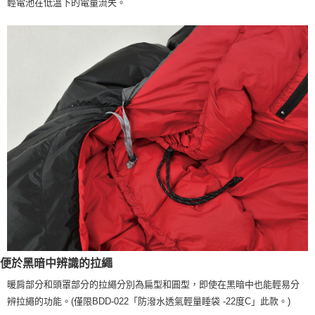
輕電池在低溫下的電量流失。
便於黑暗中辨識的拉繩
暖肩部分和頭罩部分的拉繩分別為扁型和圓型，即使在黑暗中也能輕易分
辨拉繩的功能。(僅限BDD-022「防潑水透氣輕量睡袋 -22度C」此款。)