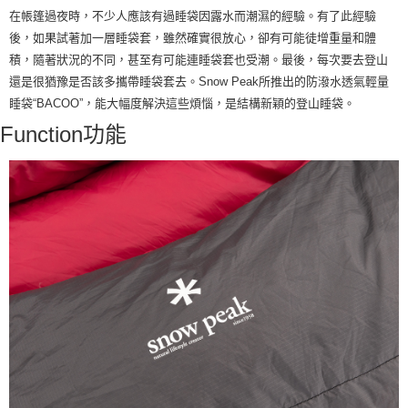
※ 交易是否成功請以「AFTEE先享後付 」之結帳頁面顯示為準，若有關於
在帳篷過夜時，不少人應該有過睡袋因露水而潮濕的經驗。有了此經驗
是否繳費成功／繳費後需取消欲退款等相關疑問，請聯繫「AFTEE先享後付
後，如果試著加一層睡袋套，雖然確實很放心，卻有可能徒增重量和體
客戶支援中心」
https://netprotections.freshdesk.com/support/home
積，隨著狀況的不同，甚至有可能連睡袋套也受潮。最後，每次要去登山
【注意事項】
還是很猶豫是否該多攜帶睡袋套去。Snow Peak所推出的防潑水透氣輕量
１．透過由恩沛科技股份有限公司提供之「AFTEE先享後付」服務完成之交
睡袋“BACOO”，能大幅度解決這些煩惱，是結構新穎的登山睡袋。
易，需依本服務之必要範圍內提供個人資料，並將交易相關給付款項請求債
權轉讓予恩沛科技股份有限公司。
Function
功能
２．關於個人資料處理事宜，請瀏覽以下網址：
https://aftee.tw/terms/#terms3
３．未成年的使用者請事先徵得法定代理人或監護人之同意方可使用
「AFTEE先享後付」，若未經同意申辦者引起之損失，本公司不負相關責
任。
４．使用「AFTEE先享後付」時，將依據個別帳號之用戶狀況，依本公司即
時審查核予不同之上限額度；若仍有額度不足之情形，本公司將視審查結果
請求用戶進行身份認證。
５．嚴禁一人註冊多個帳號或使用他人資訊註冊。若發現惡意使用之情形，
恩沛科技股份有限公司將有權停止該用戶之使用額度並採取法律行動。