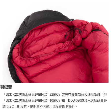
羽絨套
「BDD-022防潑水透氣輕量睡袋 -22度C」裝設有暖肩部位和通風系統，但
「BDD-021防潑水透氣輕量睡袋 -10度C」和「BDD-020防潑水透氣輕量睡
袋 0度C」則沒有，是對應不同適用溫度範圍的設計。