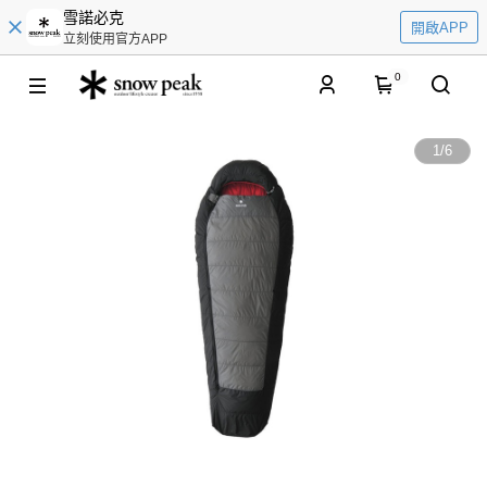
雪諾必克
開啟APP
立刻使用官方APP
0
1
/
6