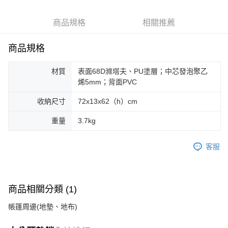
6 期 0 利率 每期
NT$1,583
21家銀行
合作金庫商業銀行
第一商業銀行
華南商業銀行
彰化商業銀行
合作金庫商業銀行
第一商業銀行
LINE Pay
商品規格
相關推薦
上海商業儲蓄銀行
台北富邦商業銀行
華南商業銀行
彰化商業銀行
國泰世華商業銀行
兆豐國際商業銀行
Apple Pay
上海商業儲蓄銀行
台北富邦商業銀行
臺灣中小企業銀行
台中商業銀行
商品規格
國泰世華商業銀行
兆豐國際商業銀行
匯豐（台灣）商業銀行
華泰商業銀行
Google Pay
臺灣中小企業銀行
台中商業銀行
聯邦商業銀行
遠東國際商業銀行
材質
表面68D滌塔夫、PU塗層；中芯發泡聚乙
匯豐（台灣）商業銀行
華泰商業銀行
AFTEE先享後付
元大商業銀行
永豐商業銀行
烯5mm；背面PVC
聯邦商業銀行
遠東國際商業銀行
玉山商業銀行
星展（台灣）商業銀行
相關說明
元大商業銀行
永豐商業銀行
台新國際商業銀行
中國信託商業銀行
收納尺寸
72x13x62（h）cm
【關於「AFTEE先享後付」】
玉山商業銀行
星展（台灣）商業銀行
台灣樂天信用卡公司
AFTEE先享後付是「在收到商品之後才付款」的支付方式。 讓您購物簡單
台新國際商業銀行
中國信託商業銀行
運送方式
便利好安心！
重量
3.7kg
台灣樂天信用卡公司
１．簡單：不需註冊會員、不需綁卡、不需儲值。
宅配
２．便利：只要手機號碼，簡訊認證，即可結帳。
每筆NT$100，滿NT$2,000(含以上)免運費
客服
３．安心：先確認商品／服務後，再付款。
【「AFTEE先享後付」結帳流程】
１．於結帳方式選擇「AFTEE先享後付」後，將跳轉至「AFTEE先享後付」
結帳頁面，進行簡訊認證並確認金額後，即可完成結帳。
商品相關分類 (1)
２．訂單成立數日內，您將收到繳費通知簡訊。
３．收到繳費通知簡訊後14天內，點擊此簡訊中的連結，可透過四大超商／
帳篷周邊(地墊、地布)
ATM／網路銀行／等多元方式進行付款，方視為交易完成。
※ 請注意：結帳手續完成當下不需立刻繳費，但若您需要取消訂單，請聯絡