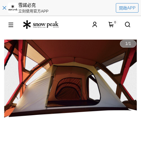
雪諾必克
開啟APP
立刻使用官方APP
0
1
/
1