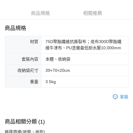
6 期 0 利率 每期
NT$2,075
21家銀行
合作金庫商業銀行
第一商業銀行
華南商業銀行
彰化商業銀行
合作金庫商業銀行
第一商業銀行
LINE Pay
商品規格
相關推薦
上海商業儲蓄銀行
台北富邦商業銀行
華南商業銀行
彰化商業銀行
國泰世華商業銀行
兆豐國際商業銀行
Apple Pay
上海商業儲蓄銀行
台北富邦商業銀行
臺灣中小企業銀行
台中商業銀行
商品規格
國泰世華商業銀行
兆豐國際商業銀行
匯豐（台灣）商業銀行
華泰商業銀行
Google Pay
臺灣中小企業銀行
台中商業銀行
聯邦商業銀行
遠東國際商業銀行
材質
75D聚酯纖維抗撕裂布；底布300D聚酯纖
匯豐（台灣）商業銀行
華泰商業銀行
AFTEE先享後付
元大商業銀行
永豐商業銀行
維牛津布、PU塗層最低耐水壓10,000mm
聯邦商業銀行
遠東國際商業銀行
玉山商業銀行
星展（台灣）商業銀行
相關說明
元大商業銀行
永豐商業銀行
台新國際商業銀行
中國信託商業銀行
套裝內容
本體、收納袋
【關於「AFTEE先享後付」】
玉山商業銀行
星展（台灣）商業銀行
台灣樂天信用卡公司
AFTEE先享後付是「在收到商品之後才付款」的支付方式。 讓您購物簡單
台新國際商業銀行
中國信託商業銀行
運送方式
便利好安心！
收納袋尺寸
39×70×20cm
台灣樂天信用卡公司
１．簡單：不需註冊會員、不需綁卡、不需儲值。
宅配
２．便利：只要手機號碼，簡訊認證，即可結帳。
重量
3.5kg
每筆NT$100，滿NT$2,000(含以上)免運費
３．安心：先確認商品／服務後，再付款。
客服
【「AFTEE先享後付」結帳流程】
１．於結帳方式選擇「AFTEE先享後付」後，將跳轉至「AFTEE先享後付」
結帳頁面，進行簡訊認證並確認金額後，即可完成結帳。
２．訂單成立數日內，您將收到繳費通知簡訊。
３．收到繳費通知簡訊後14天內，點擊此簡訊中的連結，可透過四大超商／
商品相關分類 (1)
ATM／網路銀行／等多元方式進行付款，方視為交易完成。
※ 請注意：結帳手續完成當下不需立刻繳費，但若您需要取消訂單，請聯絡
帳篷周邊(地墊、地布)