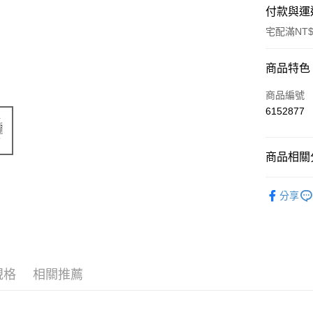
付款與運
宅配滿NT$
付款方式
商品特色
信用卡一
商品編號
6152877
信用卡分
3 期 
商品相關分
6 期 
合作金
華南商
帳篷周邊(
合作金
LINE Pay
上海商
分享
華南商
國泰世
Apple Pay
上海商
臺灣中
國泰世
匯豐（
Google Pa
臺灣中
聯邦商
匯豐（
AFTEE先
元大商
聯邦商
規格
相關推薦
玉山商
相關說明
元大商
【關於「A
台新國
玉山商
AFTEE
台灣樂