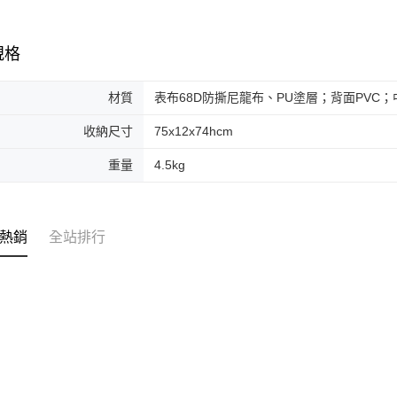
台新國
便利好安
運送方式
台灣樂
１．簡單
２．便利
宅配
規格
３．安心
每筆NT$1
【「AFT
材質
表布68D防撕尼龍布、PU塗層；背面PVC
１．於結帳
付」結帳
收納尺寸
75x12x74hcm
２．訂單
３．收到繳
重量
4.5kg
／ATM／
※ 請注意
絡購買商品
先享後付
※ 交易是
熱銷
全站排行
是否繳費成
付客戶支
【注意事
１．透過由
交易，需
求債權轉
２．關於
https://aft
３．未成