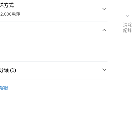
送方式
2,000免運
清除
紀錄
次付款
期付款
0 利率 每期
NT$3,333
21家銀行
類 (1)
0 利率 每期
NT$1,666
21家銀行
庫商業銀行
第一商業銀行
業銀行
彰化商業銀行
地墊、地布)
庫商業銀行
第一商業銀行
業儲蓄銀行
台北富邦商業銀行
客服
業銀行
彰化商業銀行
華商業銀行
兆豐國際商業銀行
業儲蓄銀行
台北富邦商業銀行
小企業銀行
台中商業銀行
華商業銀行
兆豐國際商業銀行
台灣）商業銀行
華泰商業銀行
y
小企業銀行
台中商業銀行
業銀行
遠東國際商業銀行
台灣）商業銀行
華泰商業銀行
享後付
業銀行
永豐商業銀行
業銀行
遠東國際商業銀行
業銀行
星展（台灣）商業銀行
業銀行
永豐商業銀行
FTEE先享後付」】
際商業銀行
中國信託商業銀行
業銀行
星展（台灣）商業銀行
先享後付是「在收到商品之後才付款」的支付方式。 讓您購物簡單
天信用卡公司