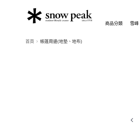
商品分類
雪峰
首頁
帳篷周邊(地墊、地布)