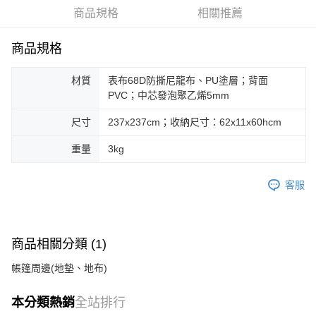
華南商業銀行
彰化商業銀行
合作金庫商業銀行
第一商業銀行
LINE Pay
商品規格
相關推薦
上海商業儲蓄銀行
台北富邦商業銀行
華南商業銀行
彰化商業銀行
國泰世華商業銀行
兆豐國際商業銀行
Apple Pay
上海商業儲蓄銀行
台北富邦商業銀行
臺灣中小企業銀行
台中商業銀行
商品規格
國泰世華商業銀行
兆豐國際商業銀行
匯豐（台灣）商業銀行
華泰商業銀行
Google Pay
臺灣中小企業銀行
台中商業銀行
聯邦商業銀行
遠東國際商業銀行
材質
表布68D防撕尼龍布、PU塗層；背面
匯豐（台灣）商業銀行
華泰商業銀行
AFTEE先享後付
元大商業銀行
永豐商業銀行
PVC；中芯發泡聚乙烯5mm
聯邦商業銀行
遠東國際商業銀行
玉山商業銀行
星展（台灣）商業銀行
相關說明
元大商業銀行
永豐商業銀行
台新國際商業銀行
中國信託商業銀行
尺寸
237x237cm；收納尺寸：62x11x60hcm
【關於「AFTEE先享後付」】
玉山商業銀行
星展（台灣）商業銀行
台灣樂天信用卡公司
AFTEE先享後付是「在收到商品之後才付款」的支付方式。 讓您購物簡單
台新國際商業銀行
中國信託商業銀行
運送方式
便利好安心！
重量
3kg
台灣樂天信用卡公司
１．簡單：不需註冊會員、不需綁卡、不需儲值。
宅配
２．便利：只要手機號碼，簡訊認證，即可結帳。
每筆NT$100，滿NT$2,000(含以上)免運費
客服
３．安心：先確認商品／服務後，再付款。
【「AFTEE先享後付」結帳流程】
１．於結帳方式選擇「AFTEE先享後付」後，將跳轉至「AFTEE先享後付」
結帳頁面，進行簡訊認證並確認金額後，即可完成結帳。
商品相關分類 (1)
２．訂單成立數日內，您將收到繳費通知簡訊。
３．收到繳費通知簡訊後14天內，點擊此簡訊中的連結，可透過四大超商／
帳篷周邊(地墊、地布)
ATM／網路銀行／等多元方式進行付款，方視為交易完成。
※ 請注意：結帳手續完成當下不需立刻繳費，但若您需要取消訂單，請聯絡
本分類熱銷
全站排行
購買商品的店家。未經商家同意取消之訂單仍視為有效，需透過AFTEE先享
後付繳納相關費用。