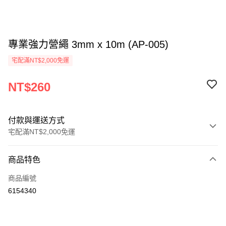
專業強力營繩 3mm x 10m (AP-005)
宅配滿NT$2,000免運
NT$260
付款與運送方式
宅配滿NT$2,000免運
付款方式
商品特色
信用卡一次付款
商品編號
信用卡分期付款
6154340
3 期 0 利率 每期
NT$86
21家銀行
6 期 0 利率 每期
NT$43
21家銀行
合作金庫商業銀行
第一商業銀行