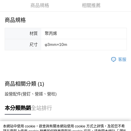
華南商業銀行
彰化商業銀行
合作金庫商業銀行
第一商業銀行
LINE Pay
商品規格
相關推薦
上海商業儲蓄銀行
台北富邦商業銀行
華南商業銀行
彰化商業銀行
國泰世華商業銀行
兆豐國際商業銀行
Apple Pay
上海商業儲蓄銀行
台北富邦商業銀行
臺灣中小企業銀行
台中商業銀行
商品規格
國泰世華商業銀行
兆豐國際商業銀行
匯豐（台灣）商業銀行
華泰商業銀行
Google Pay
臺灣中小企業銀行
台中商業銀行
聯邦商業銀行
遠東國際商業銀行
材質
聚丙烯
匯豐（台灣）商業銀行
華泰商業銀行
AFTEE先享後付
元大商業銀行
永豐商業銀行
聯邦商業銀行
遠東國際商業銀行
玉山商業銀行
星展（台灣）商業銀行
相關說明
尺寸
φ3mm×10m
元大商業銀行
永豐商業銀行
台新國際商業銀行
中國信託商業銀行
【關於「AFTEE先享後付」】
玉山商業銀行
星展（台灣）商業銀行
台灣樂天信用卡公司
AFTEE先享後付是「在收到商品之後才付款」的支付方式。 讓您購物簡單
台新國際商業銀行
中國信託商業銀行
運送方式
客服
便利好安心！
台灣樂天信用卡公司
１．簡單：不需註冊會員、不需綁卡、不需儲值。
宅配
２．便利：只要手機號碼，簡訊認證，即可結帳。
每筆NT$100，滿NT$2,000(含以上)免運費
３．安心：先確認商品／服務後，再付款。
商品相關分類 (1)
【「AFTEE先享後付」結帳流程】
１．於結帳方式選擇「AFTEE先享後付」後，將跳轉至「AFTEE先享後付」
設營配件(營釘、營錘、營柱)
結帳頁面，進行簡訊認證並確認金額後，即可完成結帳。
２．訂單成立數日內，您將收到繳費通知簡訊。
本分類熱銷
全站排行
３．收到繳費通知簡訊後14天內，點擊此簡訊中的連結，可透過四大超商／
ATM／網路銀行／等多元方式進行付款，方視為交易完成。
※ 請注意：結帳手續完成當下不需立刻繳費，但若您需要取消訂單，請聯絡
購買商品的店家。未經商家同意取消之訂單仍視為有效，需透過AFTEE先享
本網站中使用 cookie，欲查詢有關本網站使用 cookie 方式之詳情，及若您不希
熱門標籤
後付繳納相關費用。