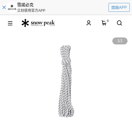
雪諾必克
開啟APP
立刻使用官方APP
0
1
/
1