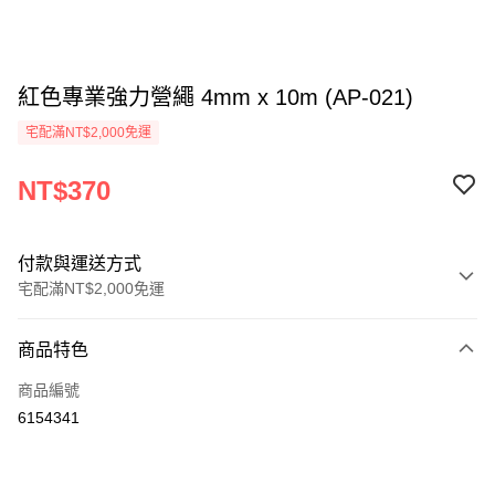
紅色專業強力營繩 4mm x 10m (AP-021)
宅配滿NT$2,000免運
NT$370
付款與運送方式
宅配滿NT$2,000免運
付款方式
商品特色
信用卡一次付款
商品編號
信用卡分期付款
6154341
3 期 0 利率 每期
NT$123
21家銀行
6 期 0 利率 每期
NT$61
21家銀行
合作金庫商業銀行
第一商業銀行