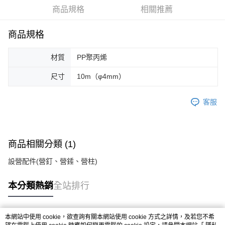
華南商業銀行
彰化商業銀行
合作金庫商業銀行
第一商業銀行
LINE Pay
商品規格
相關推薦
上海商業儲蓄銀行
台北富邦商業銀行
華南商業銀行
彰化商業銀行
國泰世華商業銀行
兆豐國際商業銀行
Apple Pay
上海商業儲蓄銀行
台北富邦商業銀行
臺灣中小企業銀行
台中商業銀行
商品規格
國泰世華商業銀行
兆豐國際商業銀行
匯豐（台灣）商業銀行
華泰商業銀行
Google Pay
臺灣中小企業銀行
台中商業銀行
聯邦商業銀行
遠東國際商業銀行
材質
PP聚丙烯
匯豐（台灣）商業銀行
華泰商業銀行
AFTEE先享後付
元大商業銀行
永豐商業銀行
聯邦商業銀行
遠東國際商業銀行
玉山商業銀行
星展（台灣）商業銀行
相關說明
尺寸
10m（φ4mm）
元大商業銀行
永豐商業銀行
台新國際商業銀行
中國信託商業銀行
【關於「AFTEE先享後付」】
玉山商業銀行
星展（台灣）商業銀行
台灣樂天信用卡公司
AFTEE先享後付是「在收到商品之後才付款」的支付方式。 讓您購物簡單
台新國際商業銀行
中國信託商業銀行
運送方式
客服
便利好安心！
台灣樂天信用卡公司
１．簡單：不需註冊會員、不需綁卡、不需儲值。
宅配
２．便利：只要手機號碼，簡訊認證，即可結帳。
每筆NT$100，滿NT$2,000(含以上)免運費
３．安心：先確認商品／服務後，再付款。
商品相關分類 (1)
【「AFTEE先享後付」結帳流程】
１．於結帳方式選擇「AFTEE先享後付」後，將跳轉至「AFTEE先享後付」
設營配件(營釘、營錘、營柱)
結帳頁面，進行簡訊認證並確認金額後，即可完成結帳。
２．訂單成立數日內，您將收到繳費通知簡訊。
本分類熱銷
全站排行
３．收到繳費通知簡訊後14天內，點擊此簡訊中的連結，可透過四大超商／
ATM／網路銀行／等多元方式進行付款，方視為交易完成。
※ 請注意：結帳手續完成當下不需立刻繳費，但若您需要取消訂單，請聯絡
購買商品的店家。未經商家同意取消之訂單仍視為有效，需透過AFTEE先享
本網站中使用 cookie，欲查詢有關本網站使用 cookie 方式之詳情，及若您不希
熱門標籤
後付繳納相關費用。