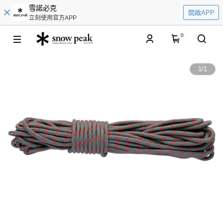
雪諾必克
開啟APP
立刻使用官方APP
0
1
/
1