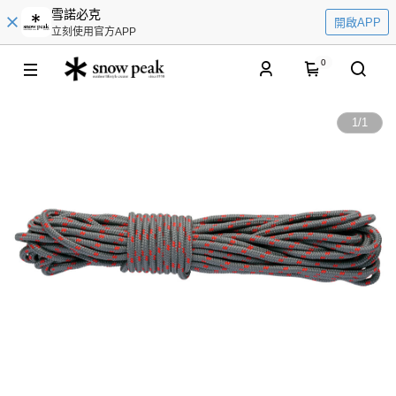
雪諾必克
開啟APP
立刻使用官方APP
0
1
/
1