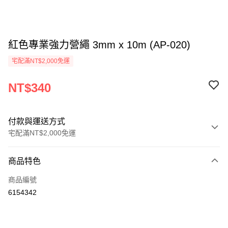
紅色專業強力營繩 3mm x 10m (AP-020)
宅配滿NT$2,000免運
NT$340
付款與運送方式
宅配滿NT$2,000免運
付款方式
商品特色
信用卡一次付款
商品編號
信用卡分期付款
6154342
3 期 0 利率 每期
NT$113
21家銀行
6 期 0 利率 每期
NT$56
21家銀行
合作金庫商業銀行
第一商業銀行