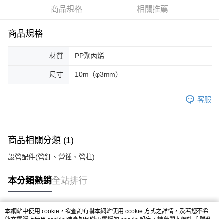
華南商業銀行
彰化商業銀行
合作金庫商業銀行
第一商業銀行
LINE Pay
商品規格
相關推薦
上海商業儲蓄銀行
台北富邦商業銀行
華南商業銀行
彰化商業銀行
國泰世華商業銀行
兆豐國際商業銀行
Apple Pay
上海商業儲蓄銀行
台北富邦商業銀行
臺灣中小企業銀行
台中商業銀行
商品規格
國泰世華商業銀行
兆豐國際商業銀行
匯豐（台灣）商業銀行
華泰商業銀行
Google Pay
臺灣中小企業銀行
台中商業銀行
聯邦商業銀行
遠東國際商業銀行
材質
PP聚丙烯
匯豐（台灣）商業銀行
華泰商業銀行
AFTEE先享後付
元大商業銀行
永豐商業銀行
聯邦商業銀行
遠東國際商業銀行
玉山商業銀行
星展（台灣）商業銀行
相關說明
尺寸
10m（φ3mm）
元大商業銀行
永豐商業銀行
台新國際商業銀行
中國信託商業銀行
【關於「AFTEE先享後付」】
玉山商業銀行
星展（台灣）商業銀行
台灣樂天信用卡公司
AFTEE先享後付是「在收到商品之後才付款」的支付方式。 讓您購物簡單
台新國際商業銀行
中國信託商業銀行
運送方式
客服
便利好安心！
台灣樂天信用卡公司
１．簡單：不需註冊會員、不需綁卡、不需儲值。
宅配
２．便利：只要手機號碼，簡訊認證，即可結帳。
每筆NT$100，滿NT$2,000(含以上)免運費
３．安心：先確認商品／服務後，再付款。
商品相關分類 (1)
【「AFTEE先享後付」結帳流程】
１．於結帳方式選擇「AFTEE先享後付」後，將跳轉至「AFTEE先享後付」
設營配件(營釘、營錘、營柱)
結帳頁面，進行簡訊認證並確認金額後，即可完成結帳。
２．訂單成立數日內，您將收到繳費通知簡訊。
本分類熱銷
全站排行
３．收到繳費通知簡訊後14天內，點擊此簡訊中的連結，可透過四大超商／
ATM／網路銀行／等多元方式進行付款，方視為交易完成。
※ 請注意：結帳手續完成當下不需立刻繳費，但若您需要取消訂單，請聯絡
購買商品的店家。未經商家同意取消之訂單仍視為有效，需透過AFTEE先享
本網站中使用 cookie，欲查詢有關本網站使用 cookie 方式之詳情，及若您不希
熱門標籤
後付繳納相關費用。