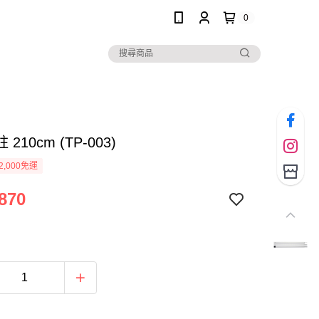
0
210cm (TP-003)
2,000免運
870