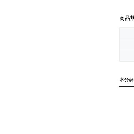
商品
本分類