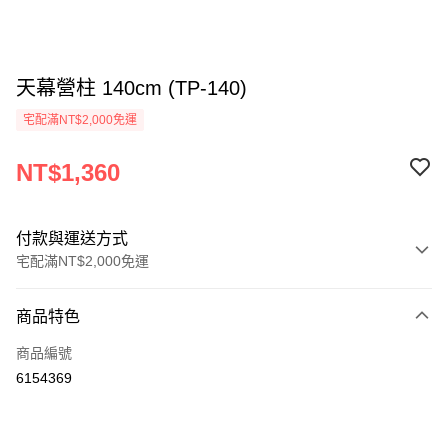
天幕營柱 140cm (TP-140)
宅配滿NT$2,000免運
NT$1,360
付款與運送方式
宅配滿NT$2,000免運
付款方式
商品特色
信用卡一次付款
商品編號
信用卡分期付款
6154369
3 期 0 利率 每期
NT$453
21家銀行
6 期 0 利率 每期
NT$226
21家銀行
合作金庫商業銀行
第一商業銀行