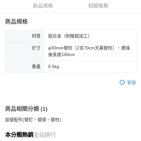
華南商業銀行
彰化商業銀行
合作金庫商業銀行
第一商業銀行
LINE Pay
商品規格
相關推薦
上海商業儲蓄銀行
台北富邦商業銀行
華南商業銀行
彰化商業銀行
國泰世華商業銀行
兆豐國際商業銀行
Apple Pay
上海商業儲蓄銀行
台北富邦商業銀行
臺灣中小企業銀行
台中商業銀行
商品規格
國泰世華商業銀行
兆豐國際商業銀行
匯豐（台灣）商業銀行
華泰商業銀行
Google Pay
臺灣中小企業銀行
台中商業銀行
聯邦商業銀行
遠東國際商業銀行
材質
鋁合金（耐酸鋁加工）
匯豐（台灣）商業銀行
華泰商業銀行
AFTEE先享後付
元大商業銀行
永豐商業銀行
聯邦商業銀行
遠東國際商業銀行
玉山商業銀行
星展（台灣）商業銀行
相關說明
尺寸
φ30mm營柱（2支70cm天幕營柱）、連接
元大商業銀行
永豐商業銀行
台新國際商業銀行
中國信託商業銀行
後長度140cm
【關於「AFTEE先享後付」】
玉山商業銀行
星展（台灣）商業銀行
台灣樂天信用卡公司
AFTEE先享後付是「在收到商品之後才付款」的支付方式。 讓您購物簡單
台新國際商業銀行
中國信託商業銀行
運送方式
便利好安心！
重量
0.5kg
台灣樂天信用卡公司
１．簡單：不需註冊會員、不需綁卡、不需儲值。
宅配
２．便利：只要手機號碼，簡訊認證，即可結帳。
每筆NT$100，滿NT$2,000(含以上)免運費
客服
３．安心：先確認商品／服務後，再付款。
【「AFTEE先享後付」結帳流程】
１．於結帳方式選擇「AFTEE先享後付」後，將跳轉至「AFTEE先享後付」
結帳頁面，進行簡訊認證並確認金額後，即可完成結帳。
商品相關分類 (1)
２．訂單成立數日內，您將收到繳費通知簡訊。
３．收到繳費通知簡訊後14天內，點擊此簡訊中的連結，可透過四大超商／
設營配件(營釘、營錘、營柱)
ATM／網路銀行／等多元方式進行付款，方視為交易完成。
※ 請注意：結帳手續完成當下不需立刻繳費，但若您需要取消訂單，請聯絡
本分類熱銷
全站排行
購買商品的店家。未經商家同意取消之訂單仍視為有效，需透過AFTEE先享
後付繳納相關費用。